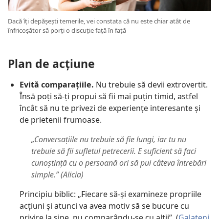
Dacă îți depășești temerile, vei constata că nu este chiar atât de
înfricoșător să porți o discuție față în față
Plan de acțiune
Evită comparațiile.
Nu trebuie să devii extrovertit.
Însă poți să-ți propui să fii mai puțin timid, astfel
încât să nu te privezi de experiențe interesante și
de prietenii frumoase.
„Conversațiile nu trebuie să fie lungi, iar tu nu
trebuie să fii sufletul petrecerii. E suficient să faci
cunoștință cu o persoană ori să pui câteva întrebări
simple.” (Alicia)
Principiu biblic: „Fiecare să-și examineze propriile
acțiuni și atunci va avea motiv să se bucure cu
privire la sine, nu comparându-se cu alții”. (
Galateni