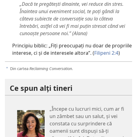
„Dacă te pregătești dinainte, vei reduce din stres.
Înaintea unui eveniment social, te poți gândi la
câteva subiecte de conversație sau la câteva
întrebări, astfel că vei fi mai puțin stresat când vei
cunoaște persoane noi.” (Alana)
Principiu biblic: „Fiți preocupați nu doar de propriile
interese, ci și de interesele altora”. (
Filipeni 2:4
)
Din cartea
Reclaiming Conversation.
a
Ce spun alți tineri
„Începe cu lucruri mici, cum ar fi
un zâmbet sau un salut, și vei
constata cu surprindere că
oamenii sunt dispuși să-ți