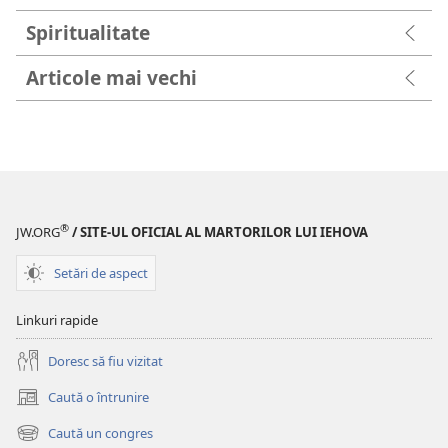
Spiritualitate
Articole mai vechi
®
JW.ORG
/ SITE-UL OFICIAL AL MARTORILOR LUI IEHOVA
Setări de aspect
Linkuri rapide
Doresc să fiu vizitat
Caută o întrunire
(se
deschide
Caută un congres
(se
o