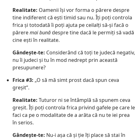
Realitate:
Oamenii își vor forma o părere despre
tine indiferent că ești timid sau nu. Îți poți controla
frica și totodată îi poți ajuta pe ceilalți să-și facă o
părere
mai bună
despre tine dacă le permiți să vadă
cine ești în realitate.
Gândește-te:
Considerând că toți te judecă negativ,
nu îi judeci și tu în mod nedrept prin această
presupunere?
Frica #3:
„O să mă simt prost dacă spun ceva
greșit”.
Realitate:
Tuturor ni se întâmplă să spunem ceva
greșit. Îți poți controla frica privind gafele pe care le
faci ca pe o modalitate de a arăta că nu te iei prea
în serios.
Gândește-te:
Nu-i așa că și ție îți place să stai în