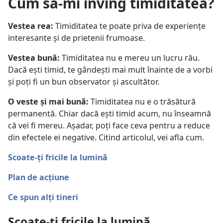
Cum să-mi înving timiditatea?
Vestea rea:
Timiditatea te poate priva de experiențe
interesante și de prietenii frumoase.
Vestea bună:
Timiditatea nu e mereu un lucru rău.
Dacă ești timid, te gândești mai mult înainte de a vorbi
și poți fi un bun observator și ascultător.
O veste și mai bună:
Timiditatea nu e o trăsătură
permanentă. Chiar dacă ești timid acum, nu înseamnă
că vei fi mereu. Așadar, poți face ceva pentru a reduce
din efectele ei negative. Citind articolul, vei afla cum.
Scoate-ți fricile la lumină
Plan de acțiune
Ce spun alți tineri
Scoate-ți fricile la lumină