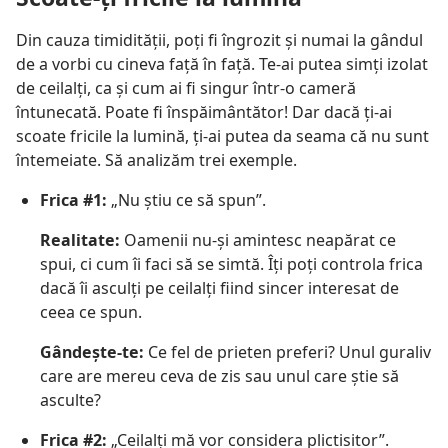
Din cauza timidității, poți fi îngrozit și numai la gândul
de a vorbi cu cineva față în față. Te-ai putea simți izolat
de ceilalți, ca și cum ai fi singur într-o cameră
întunecată. Poate fi înspăimântător! Dar dacă ți-ai
scoate fricile la lumină, ți-ai putea da seama că nu sunt
întemeiate. Să analizăm trei exemple.
Frica #1:
„Nu știu ce să spun”.
Realitate:
Oamenii nu-și amintesc neapărat ce
spui, ci cum îi faci să se simtă. Îți poți controla frica
dacă îi asculți pe ceilalți fiind sincer interesat de
ceea ce spun.
Gândește-te:
Ce fel de prieten preferi? Unul guraliv
care are mereu ceva de zis sau unul care știe să
asculte?
Frica #2:
„Ceilalți mă vor considera plictisitor”.