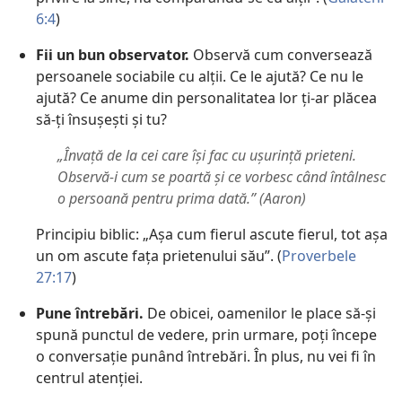
6:4
)
Fii un bun observator.
Observă cum conversează
persoanele sociabile cu alții. Ce le ajută? Ce nu le
ajută? Ce anume din personalitatea lor ți-ar plăcea
să-ți însușești și tu?
„Învață de la cei care își fac cu ușurință prieteni.
Observă-i cum se poartă și ce vorbesc când întâlnesc
o persoană pentru prima dată.” (Aaron)
Principiu biblic: „Așa cum fierul ascute fierul, tot așa
un om ascute fața prietenului său”. (
Proverbele
27:17
)
Pune întrebări.
De obicei, oamenilor le place să-și
spună punctul de vedere, prin urmare, poți începe
o conversație punând întrebări. În plus, nu vei fi în
centrul atenției.