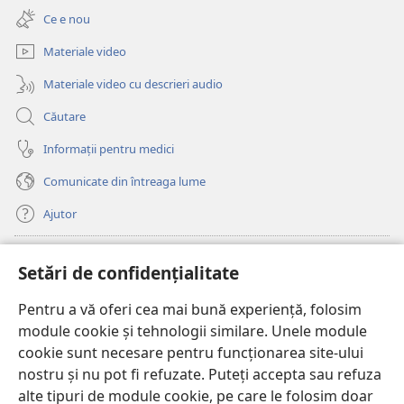
deschide
fereastră
Ce e nou
o
nouă)
fereastră
Materiale video
nouă)
Materiale video cu descrieri audio
Căutare
Informații pentru medici
Comunicate din întreaga lume
Ajutor
Donații
(se
Setări de confidențialitate
deschide
o
Pentru a vă oferi cea mai bună experiență, folosim
Watchtower – BIBLIOTECĂ ONLINE™
(se
fereastră
module cookie și tehnologii similare. Unele module
deschide
nouă)
®
JW Hub
cookie sunt necesare pentru funcționarea site-ului
o
(se
fereastră
nostru și nu pot fi refuzate. Puteți accepta sau refuza
deschide
nouă)
®
JW Library
o
alte tipuri de module cookie, pe care le folosim doar