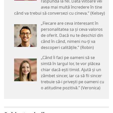
răspundă la fel. Data viitoare vei
avea mai multă încredere în tine
când va trebui să conversezi cu cineva.” (Kelsey)
„Fiecare are ceva interesant în
personalitatea sa și ceva valoros
de oferit. Dacă nu te deschizi din
când în când, nimeni nu-ți va
descoperi calitățile.” (Robin)
„Când îi faci pe oameni să se
simtă în largul lor, te vor plăcea
chiar dacă ești timid. Ajută și un
zâmbet sincer, iar ca să fii sincer
trebuie să-i privești pe oameni cu
o atitudine pozitivă.” (Veronica)