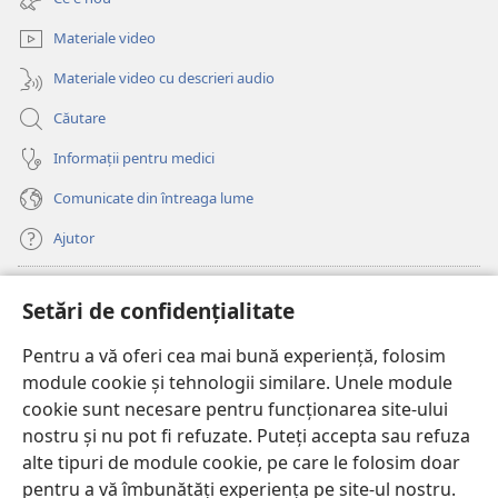
o
nouă)
fereastră
Materiale video
nouă)
Materiale video cu descrieri audio
Căutare
Informații pentru medici
Comunicate din întreaga lume
Ajutor
Donații
(se
Setări de confidențialitate
deschide
o
Pentru a vă oferi cea mai bună experiență, folosim
Watchtower – BIBLIOTECĂ ONLINE™
(se
fereastră
module cookie și tehnologii similare. Unele module
deschide
nouă)
®
JW Hub
cookie sunt necesare pentru funcționarea site-ului
o
(se
fereastră
nostru și nu pot fi refuzate. Puteți accepta sau refuza
deschide
nouă)
®
JW Library
o
alte tipuri de module cookie, pe care le folosim doar
fereastră
pentru a vă îmbunătăți experiența pe site-ul nostru.