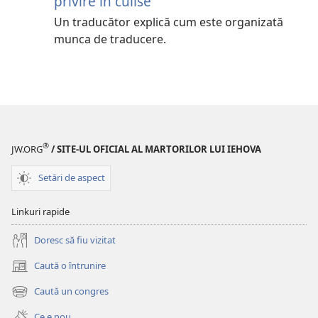
privire în culise
Un traducător explică cum este organizată
munca de traducere.
®
JW.ORG
/ SITE-UL OFICIAL AL MARTORILOR LUI IEHOVA
Setări de aspect
Linkuri rapide
Doresc să fiu vizitat
Caută o întrunire
(se
deschide
Caută un congres
(se
o
deschide
fereastră
Ce e nou