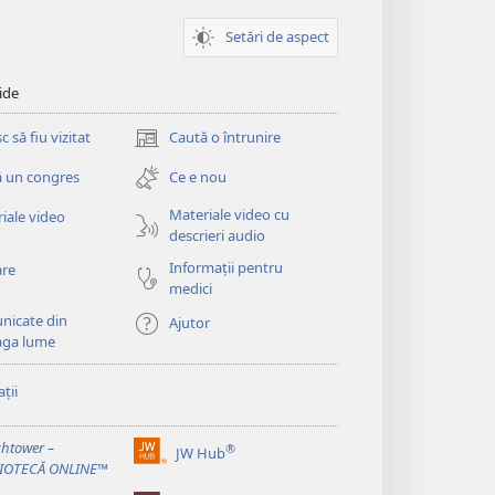
Setări de aspect
ide
 să fiu vizitat
Caută o întrunire
(se
deschide
 un congres
Ce e nou
o
fereastră
Materiale video cu
iale video
nouă)
descrieri audio
Informații pentru
are
medici
nicate din
Ajutor
aga lume
ții
htower –
®
JW Hub
(se
LIOTECĂ ONLINE™
deschide