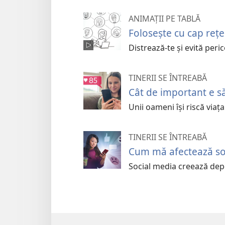
ANIMAȚII PE TABLĂ
Folosește cu cap rețe
Distrează-te și evită peri
TINERII SE ÎNTREABĂ
Cât de important e să
Unii oameni își riscă viaț
TINERII SE ÎNTREABĂ
Cum mă afectează so
Social media creează depen