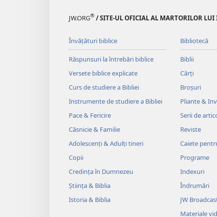
®
JW.ORG
/ SITE-UL OFICIAL AL MARTORILOR LUI
Învățături biblice
Bibliotecă
Răspunsuri la întrebări biblice
Biblii
Versete biblice explicate
Cărți
Curs de studiere a Bibliei
Broșuri
Instrumente de studiere a Bibliei
Pliante & Invi
Pace & Fericire
Serii de artic
Căsnicie & Familie
Reviste
Adolescenți & Adulți tineri
Caiete pentr
Copii
Programe
Credința în Dumnezeu
Indexuri
Știința & Biblia
Îndrumări
Istoria & Biblia
JW Broadcas
Materiale vi