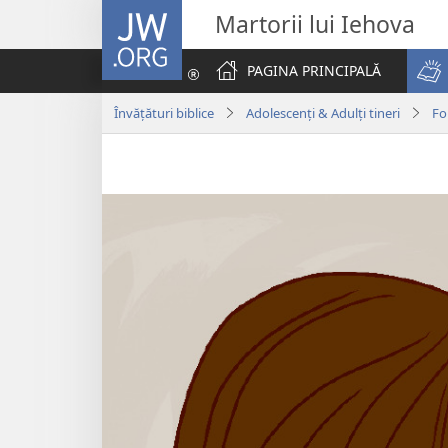
JW.ORG
Martorii lui Iehova
PAGINA PRINCIPALĂ
Învățături biblice
Adolescenți & Adulți tineri
Fo