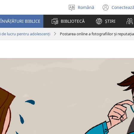
Română
Conectează
Selectaţi
(se
limba
desch
ÎNVĂȚĂTURI BIBLICE
BIBLIOTECĂ
ȘTIRI
o
fereas
i de lucru pentru adolescenți
Postarea online a fotografiilor și reputația
nouă)