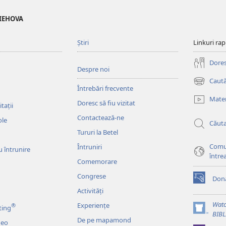
 IEHOVA
Știri
Linkuri rap
Doresc
Despre noi
Caută
(se
Întrebări frecvente
deschide
Mater
Doresc să fiu vizitat
o
tații
fereastră
Contactează-ne
ole
Căut
nouă)
Tururi la Betel
Comu
Întruniri
u întrunire
între
Comemorare
Congrese
Dona
(se
Activități
deschide
o
Watc
Experiențe
®
ting
fereastră
(se
BIB
De pe mapamond
nouă)
deo
deschide