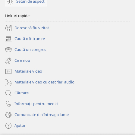
Setări de aspect
Linkuri rapide
Doresc să fiu vizitat
Caută o întrunire
(se
deschide
Caută un congres
(se
o
deschide
fereastră
Ce e nou
o
nouă)
fereastră
Materiale video
nouă)
Materiale video cu descrieri audio
Căutare
Informații pentru medici
Comunicate din întreaga lume
Ajutor