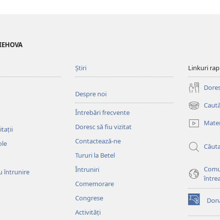
 IEHOVA
Știri
Linkuri rap
Doresc
Despre noi
Caută
(se
Întrebări frecvente
deschide
Mater
Doresc să fiu vizitat
o
tații
fereastră
Contactează-ne
ole
Căut
nouă)
Tururi la Betel
Comu
Întruniri
u întrunire
între
Comemorare
Congrese
Dona
(se
Activități
deschide