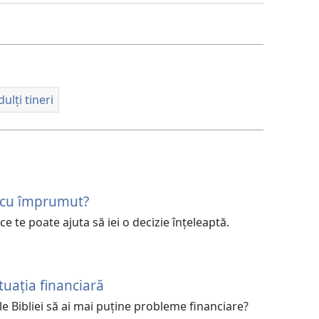
de
descărcare
pentru
materiale
video
ulți tineri
i cu împrumut?
ice te poate ajuta să iei o decizie înţeleaptă.
tuația financiară
le Bibliei să ai mai puține probleme financiare?