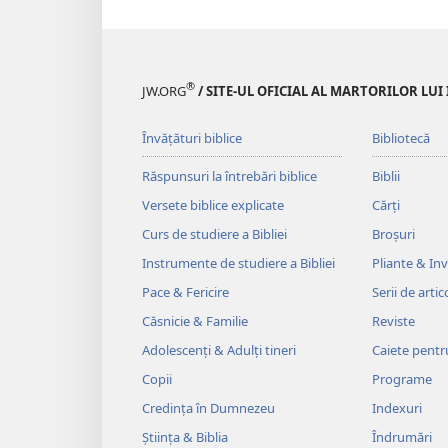
®
JW.ORG
/ SITE-UL OFICIAL AL MARTORILOR LUI
Învățături biblice
Bibliotecă
Răspunsuri la întrebări biblice
Biblii
Versete biblice explicate
Cărți
Curs de studiere a Bibliei
Broșuri
Instrumente de studiere a Bibliei
Pliante & Invi
Pace & Fericire
Serii de artic
Căsnicie & Familie
Reviste
Adolescenți & Adulți tineri
Caiete pentr
Copii
Programe
Credința în Dumnezeu
Indexuri
Știința & Biblia
Îndrumări