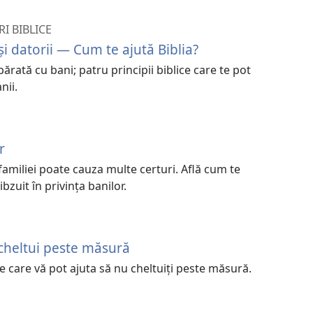
I BIBLICE
i datorii — Cum te ajută Biblia?
ărată cu bani; patru principii biblice care te pot
nii.
r
amiliei poate cauza multe certuri. Află cum te
ibzuit în privinţa banilor.
 cheltui peste măsură
ice care vă pot ajuta să nu cheltuiţi peste măsură.