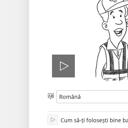
Redă
video
Alege
limba
Cum să-ți folosești bine ba
Redare