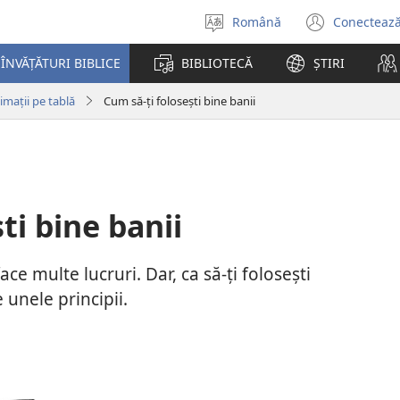
Română
Conectează
Selectaţi
(se
limba
desch
ÎNVĂȚĂTURI BIBLICE
BIBLIOTECĂ
ȘTIRI
o
fereas
imații pe tablă
Cum să-ți folosești bine banii
nouă)
ti bine banii
ace multe lucruri. Dar, ca să-ți folosești
e unele principii.