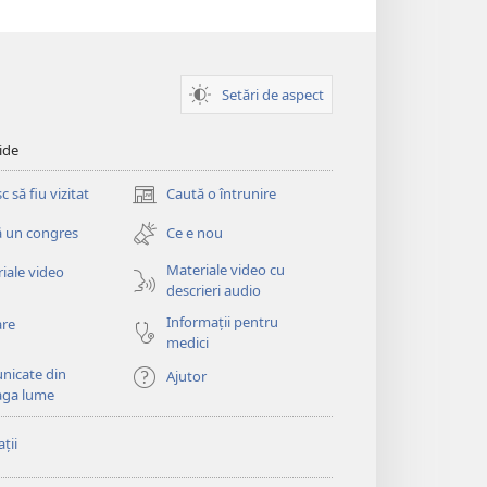
Setări de aspect
ide
 să fiu vizitat
Caută o întrunire
(se
deschide
 un congres
Ce e nou
o
fereastră
Materiale video cu
iale video
nouă)
descrieri audio
Informații pentru
are
medici
nicate din
Ajutor
aga lume
ții