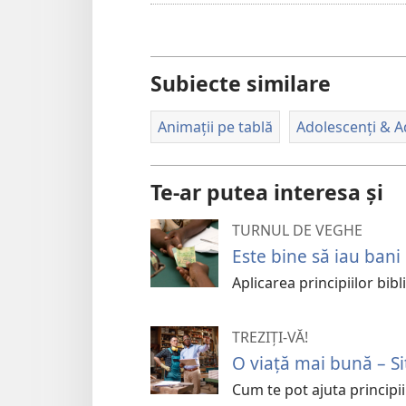
Subiecte similare
Animații pe tablă
Adolescenți & Ad
Te-ar putea interesa și
TURNUL DE VEGHE
Este bine să iau ban
Aplicarea principiilor bibl
TREZIȚI-VĂ!
O viață mai bună – Si
Cum te pot ajuta principii