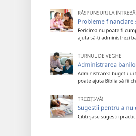
RĂSPUNSURI LA ÎNTREBĂR
Probleme financiare ș
Fericirea nu poate fi cump
ajuta să-ți administrezi ba
TURNUL DE VEGHE
Administrarea banilo
Administrarea bugetului f
poate ajuta Biblia să fii ch
TREZIȚI-VĂ!
Sugestii pentru a nu
Citiţi şase sugestii pract