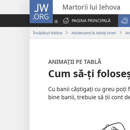
JW.ORG
Martorii lui Iehova
PAGINA PRINCIPALĂ
Învățături biblice
Adolescenți & Adulți tineri
An
ANIMAȚII PE TABLĂ
Cum să-ți foloseș
Cu banii câștigați cu greu poți f
bine banii, trebuie să ții cont d