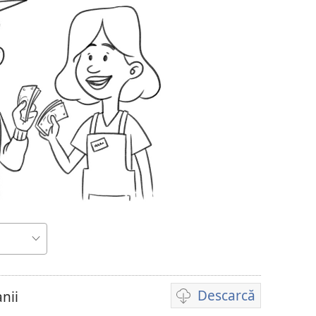
Descarcă
nii
Opțiuni