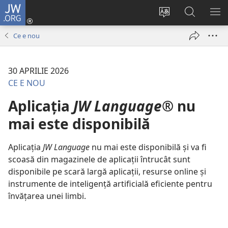
JW.ORG
Conectează-
te
Schimbaţi
Căutați
AR
(se
limba
pe
ME
Ce e nou
deschide
site-
JW.ORG
o
ului
fereastră
30 APRILIE 2026
nouă)
CE E NOU
Aplicația
JW Language
® nu
mai este disponibilă
Aplicația
JW Language
nu mai este disponibilă și va fi
scoasă din magazinele de aplicații întrucât sunt
disponibile pe scară largă aplicații, resurse online și
instrumente de inteligență artificială eficiente pentru
învățarea unei limbi.