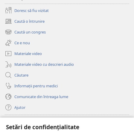
Doresc să fiu vizitat
Caută o întrunire
(se
deschide
Caută un congres
(se
o
deschide
fereastră
Ce e nou
o
nouă)
fereastră
Materiale video
nouă)
Materiale video cu descrieri audio
Căutare
Informații pentru medici
Comunicate din întreaga lume
Ajutor
Donații
(se
Setări de confidențialitate
deschide