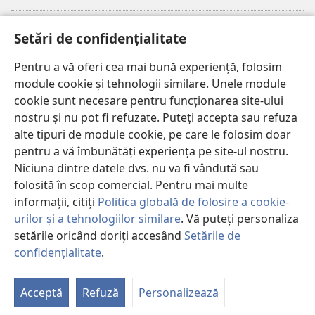
Donații
(se
Setări de confidențialitate
deschide
o
Pentru a vă oferi cea mai bună experiență, folosim
Watchtower – BIBLIOTECĂ ONLINE™
(se
fereastră
module cookie și tehnologii similare. Unele module
deschide
nouă)
®
JW Hub
cookie sunt necesare pentru funcționarea site-ului
o
(se
fereastră
nostru și nu pot fi refuzate. Puteți accepta sau refuza
deschide
nouă)
®
JW Library
o
alte tipuri de module cookie, pe care le folosim doar
fereastră
pentru a vă îmbunătăți experiența pe site-ul nostru.
nouă)
Watchtower Library
Niciuna dintre datele dvs. nu va fi vândută sau
folosită în scop comercial. Pentru mai multe
informații, citiți
Politica globală de folosire a cookie-
urilor și a tehnologiilor similare
. Vă puteți personaliza
Copyright
© 2026 Watch Tower Bible and Tract Society of Pennsylvania.
setările oricând doriți accesând
Setările de
CONDIȚII DE UTILIZARE
|
POLITICA DE CONFIDENŢIALITATE
|
SETĂRI
confidențialitate
.
DE CONFIDENȚIALITATE
Acceptă
Refuză
Personalizează