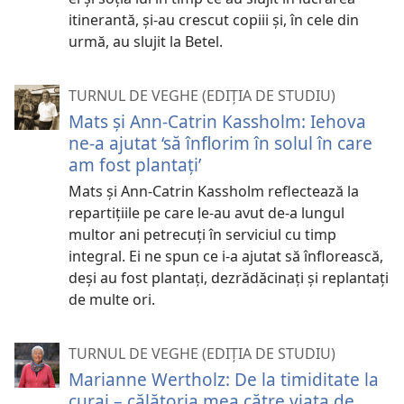
itinerantă, și-au crescut copiii și, în cele din
urmă, au slujit la Betel.
TURNUL DE VEGHE (EDIȚIA DE STUDIU)
Mats și Ann-Catrin Kassholm: Iehova
ne-a ajutat ‘să înflorim în solul în care
am fost plantați’
Mats și Ann-Catrin Kassholm reflectează la
repartițiile pe care le-au avut de-a lungul
multor ani petrecuți în serviciul cu timp
integral. Ei ne spun ce i-a ajutat să înflorească,
deși au fost plantați, dezrădăcinați și replantați
de multe ori.
TURNUL DE VEGHE (EDIȚIA DE STUDIU)
Marianne Wertholz: De la timiditate la
curaj – călătoria mea către viața de