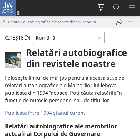
JW.ORG
Conectează-
te
Schimbaţi
Căutați
AR
(se
limba
pe
ME
Relatări autobiografice ale Martorilor lui Iehova
deschide
site-
JW.ORG
o
ului
CITEŞTE ÎN
fereastră
nouă)
Relatări autobiografice
din revistele noastre
Folosește linkul de mai jos pentru a accesa sute de
relatări autobiografice ale Martorilor lui Iehova,
publicate din 1994 încoace. Poți căuta relatările în
funcție de numele persoanei sau de titlul lor.
Publicate între 1994 și anul curent
Relatări autobiografice ale membrilor
actuali ai Corpului de Guvernare