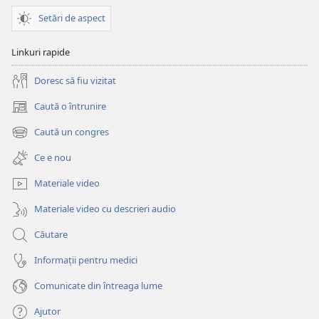
Setări de aspect
Linkuri rapide
Doresc să fiu vizitat
Caută o întrunire
(se
deschide
Caută un congres
(se
o
deschide
fereastră
Ce e nou
o
nouă)
fereastră
Materiale video
nouă)
Materiale video cu descrieri audio
Căutare
Informații pentru medici
Comunicate din întreaga lume
Ajutor