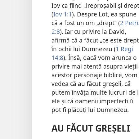
Iov ca fiind „ireproşabil şi drept
(
Iov 1:1
). Despre Lot, ea spune
că a fost un om „drept” (
2 Petr
2:8
). Iar cu privire la David,
afirmă că a făcut „ce este drept
în ochii lui Dumnezeu (
1 Regi
14:8
). Însă, dacă vom arunca o
privire mai atentă asupra vieţii
acestor personaje biblice, vom
vedea că au făcut greşeli, că
putem învăţa multe lucruri de 
ele şi că oamenii imperfecţi îi
pot fi plăcuţi lui Dumnezeu.
AU FĂCUT GREŞELI