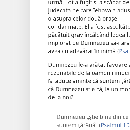
urmă, Lot a fugit şi a scăpat de
judecata pe care Iehova a adus
o asupra celor două oraşe
condamnate. El a fost ascultător
păcătuit grav încălcând legea lu
implorat pe Dumnezeu să-i arat
avea cu adevărat în inimă (
Psa
Dumnezeu le-a arătat favoare a
rezonabile de la oamenii imperfe
îşi aduce aminte că suntem ţăr
că Dumnezeu ştie că, la un mom
de la noi?
Dumnezeu „ştie bine din ce 
suntem ţărână” (
Psalmul 10