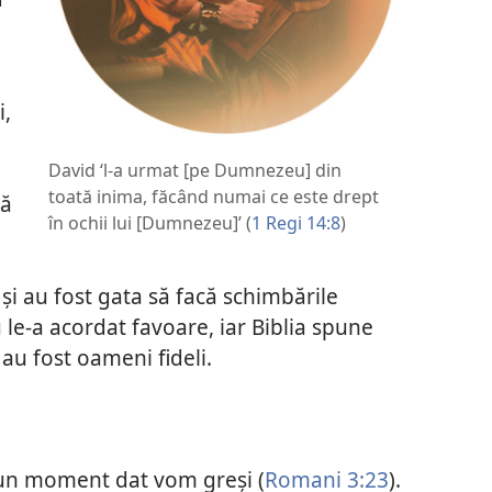
i,
David ‘l-a urmat [pe Dumnezeu] din
toată inima, făcând numai ce este drept
că
în ochii lui [Dumnezeu]’ (
1 Regi 14:8
)
şi au fost gata să facă schimbările
e-a acordat favoare, iar Biblia spune
au fost oameni fideli.
 un moment dat vom greşi (
Romani 3:23
).