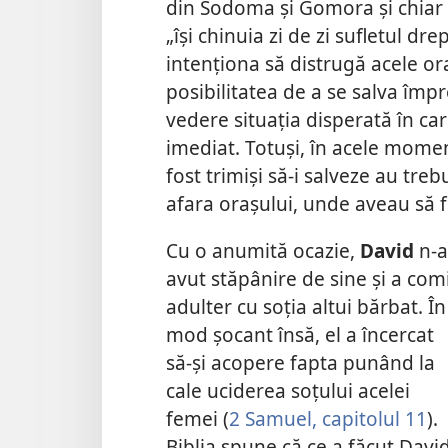
din Sodoma şi Gomora şi chiar
„îşi chinuia zi de zi sufletul drep
intenţiona să distrugă acele oraş
posibilitatea de a se salva împ
vedere situaţia disperată în car
imediat. Totuşi, în acele moment
fost trimişi să-i salveze au treb
afara oraşului, unde aveau să fi
Cu o anumită ocazie,
David
n-a
avut stăpânire de sine şi a com
adulter cu soţia altui bărbat. În
mod şocant însă, el a încercat
să-şi acopere fapta punând la
cale uciderea soţului acelei
femei (
2 Samuel, capitolul 11
).
Biblia spune că ce a făcut Davi