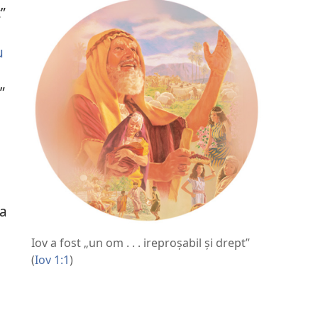
”
u
”
la
Iov a fost „un om . . . ireproşabil şi drept”
(
Iov 1:1
)