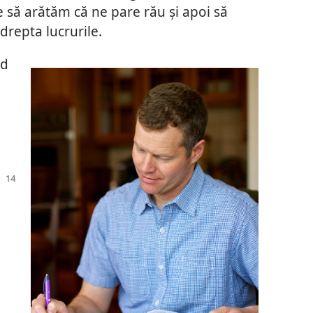
e să arătăm că ne pare rău şi apoi să
drepta lucrurile.
id
e