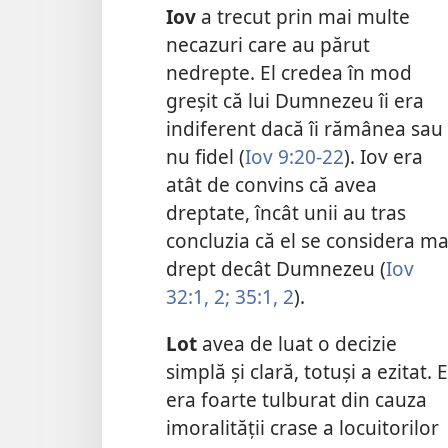
Iov
a trecut prin mai multe
necazuri care au părut
nedrepte. El credea în mod
greşit că lui Dumnezeu îi era
indiferent dacă îi rămânea sau
nu fidel (
Iov 9:20-22
). Iov era
atât de convins că avea
dreptate, încât unii au tras
concluzia că el se considera ma
drept decât Dumnezeu (
Iov
32:1, 2;
35:1, 2
).
Lot
avea de luat o decizie
simplă şi clară, totuşi a ezitat. E
era foarte tulburat din cauza
imoralităţii crase a locuitorilor