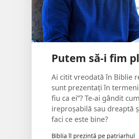
Putem să-i fim p
Ai citit vreodată în Biblie
sunt prezentaţi în termeni 
fiu ca ei”? Te-ai gândit c
ireproşabilă sau dreaptă ş
faci ce este bine?
Biblia îl prezintă pe patriarhul