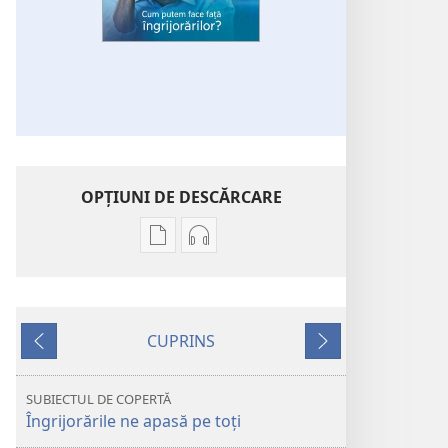
OPŢIUNI DE DESCĂRCARE
Opțiuni
Opțiuni
de
de
descărcare
descărcare
pentru
pentru
CUPRINS
publicații
materiale
Anterior
Următorul
TURNUL
audio
DE
TURNUL
SUBIECTUL DE COPERTĂ
VEGHE
DE
Îngrijorările ne apasă pe toţi
Cum
VEGHE