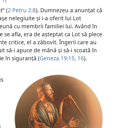
t” (
2 Petru 2:8
). Dumnezeu a anunţat că
e nelegiuite şi i-a oferit lui Lot
reună cu membrii familiei lui. Având în
e se afla, era de aşteptat ca Lot să plece
e critice, el a zăbovit. Îngerii care au
uit să-i apuce de mână şi să-i scoată în
e în siguranţă (
Geneza 19:15, 16
).
is
d