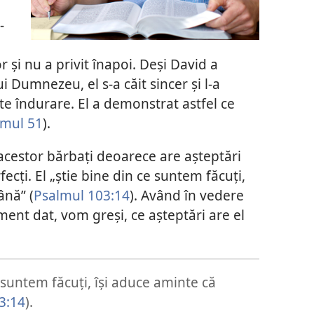
-
 şi nu a privit înapoi. Deşi David a
i Dumnezeu, el s-a căit sincer şi l-a
e îndurare. El a demonstrat astfel ce
lmul 51
).
cestor bărbaţi deoarece are aşteptări
cţi. El „ştie bine din ce suntem făcuţi,
ână” (
Psalmul 103:14
). Având în vedere
ent dat, vom greşi, ce aşteptări are el
suntem făcuţi, îşi aduce aminte că
3:14
).