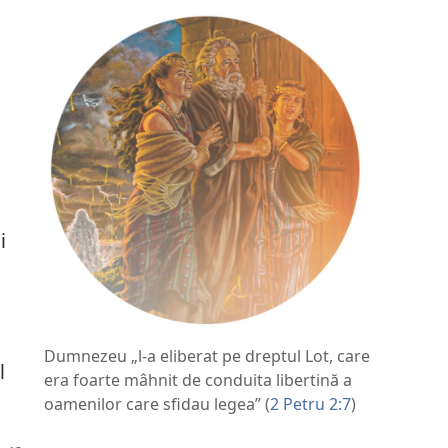
i
Dumnezeu „l-a eliberat pe dreptul Lot, care
l
era foarte mâhnit de conduita libertină a
oamenilor care sfidau legea” (
2 Petru 2:7
)