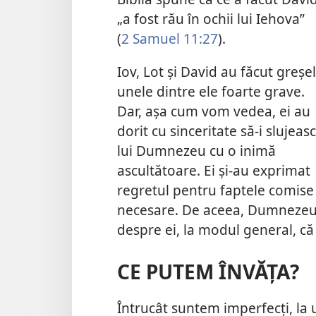
„a fost rău în ochii lui Iehova”
(
2 Samuel 11:27
).
Iov, Lot şi David au făcut greşel
unele dintre ele foarte grave.
Dar, aşa cum vom vedea, ei au
dorit cu sinceritate să-i slujeas
lui Dumnezeu cu o inimă
ascultătoare. Ei şi-au exprimat
regretul pentru faptele comise 
necesare. De aceea, Dumnezeu l
despre ei, la modul general, că 
CE PUTEM ÎNVĂŢA?
Întrucât suntem imperfecţi, la