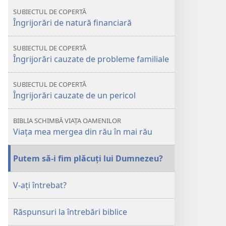
putem
Cum
SUBIECTUL DE COPERTĂ
face
putem
Îngrijorări de natură financiară
faţă
face
îngrijorărilor?
faţă
SUBIECTUL DE COPERTĂ
îngrijorărilor?
Îngrijorări cauzate de probleme familiale
SUBIECTUL DE COPERTĂ
Îngrijorări cauzate de un pericol
BIBLIA SCHIMBĂ VIAȚA OAMENILOR
Viaţa mea mergea din rău în mai rău
Putem să-i fim plăcuţi lui Dumnezeu?
V-aţi întrebat?
Răspunsuri la întrebări biblice