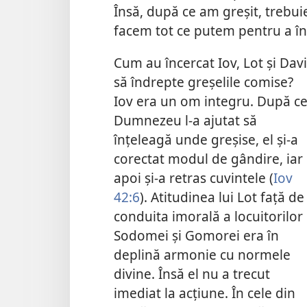
Însă, după ce am greşit, trebui
facem tot ce putem pentru a în
Cum au încercat Iov, Lot şi Dav
să îndrepte greşelile comise?
Iov era un om integru. După c
Dumnezeu l-a ajutat să
înţeleagă unde greşise, el şi-a
corectat modul de gândire, iar
apoi şi-a retras
cuvintele (
Iov
42:6
). Atitudinea lui Lot faţă de
conduita imorală a locuitorilor
Sodomei şi Gomorei era în
deplină armonie cu normele
divine. Însă el nu a trecut
imediat la acţiune. În cele din