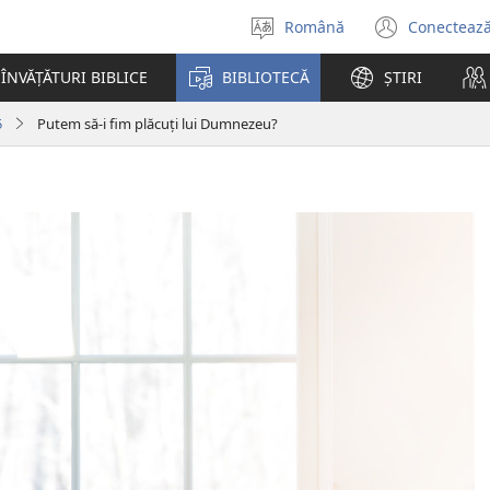
Română
Conectează
Selectaţi
(se
limba
desch
ÎNVĂȚĂTURI BIBLICE
BIBLIOTECĂ
ȘTIRI
o
fereas
5
Putem să-i fim plăcuţi lui Dumnezeu?
nouă)