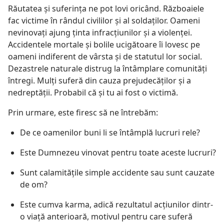
Răutatea şi suferinţa ne pot lovi oricând. Războaiele
fac victime în rândul civililor şi al soldaţilor. Oameni
nevinovaţi ajung ţinta infracţiunilor şi a violenţei.
Accidentele mortale şi bolile ucigătoare îi lovesc pe
oameni indiferent de vârsta şi de statutul lor social.
Dezastrele naturale distrug la întâmplare comunităţi
întregi. Mulţi suferă din cauza prejudecăţilor şi a
nedreptăţii. Probabil că şi tu ai fost o victimă.
Prin urmare, este firesc să ne întrebăm:
De ce oamenilor buni li se întâmplă lucruri rele?
Este Dumnezeu vinovat pentru toate aceste lucruri?
Sunt calamităţile simple accidente sau sunt cauzate
de om?
Este cumva karma, adică rezultatul acţiunilor dintr-
o viaţă anterioară, motivul pentru care suferă