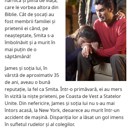
harnică şi plină de viaţă,
care le vorbea altora din
Biblie. Cât de şocaţi au
fost membrii familiei şi
prietenii ei când, pe
neaşteptate, Smita s-a
îmbolnăvit şi a murit în
mai puţin de o
săptămână!
James şi soţia lui, în
vârstă de aproximativ 35
de ani, aveau o bună
reputaţie, la fel ca Smita. Într-o primăvară, ei au mers
în vizită la nişte prieteni, pe Coasta de Vest a Statelor
Unite. Din nefericire, James şi soţia lui nu s-au mai
întors acasă, la New York, deoarece au murit într-un
accident de maşină. Dispariţia lor a lăsat un gol imens
în sufletul rudelor şi al colegilor.