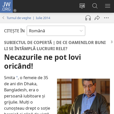
JW.ORG
Conectează-
te
Schimbaţi
Căutați
AR
(se
limba
pe
ME
Turnul de veghe | Iulie 2014
deschide
site-
JW.ORG
o
ului
CITEŞTE ÎN
fereastră
nouă)
SUBIECTUL DE COPERTĂ | DE CE OAMENILOR BUNI
LI SE ÎNTÂMPLĂ LUCRURI RELE?
Necazurile ne pot lovi
oricând!
Smita
, o femeie de 35
*
de ani din Dhaka,
Bangladesh, era o
persoană iubitoare şi
grijulie. Mulţi o
cunoşteau drept o soţie