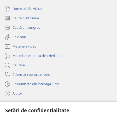
lucruri
întâmplă
rele?
lucruri
Doresc să fiu vizitat
rele?
Caută o întrunire
(se
deschide
Caută un congres
(se
o
deschide
fereastră
Ce e nou
o
nouă)
fereastră
Materiale video
nouă)
Materiale video cu descrieri audio
Căutare
Informații pentru medici
Comunicate din întreaga lume
Ajutor
Donații
(se
Setări de confidențialitate
deschide