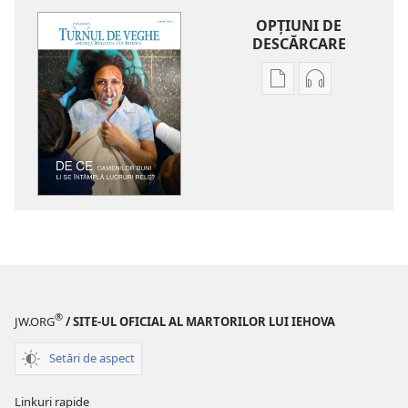
OPŢIUNI DE
DESCĂRCARE
Opțiuni
Opțiuni
de
de
descărcare
descărcare
pentru
pentru
publicații
materiale
TURNUL
audio
DE
TURNUL
VEGHE
DE
De
VEGHE
ce
De
oamenilor
ce
®
JW.ORG
/ SITE-UL OFICIAL AL MARTORILOR LUI IEHOVA
buni
oamenilor
li
buni
Setări de aspect
se
li
întâmplă
se
Linkuri rapide