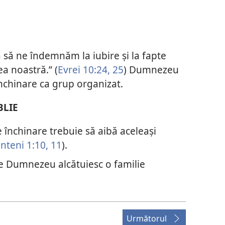
a să ne îndemnăm la iubire și la fapte
ea noastră.” (
Evrei 10:24, 25
) Dumnezeu
 închinare ca grup organizat.
BLIE
e închinare trebuie să aibă aceleași
inteni 1:10, 11
).
e Dumnezeu alcătuiesc o familie
Următorul