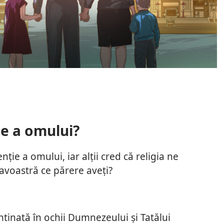
ie a omului?
nție a omului, iar alții cred că religia ne
oastră ce părere aveți?
întinată în ochii Dumnezeului și Tatălui