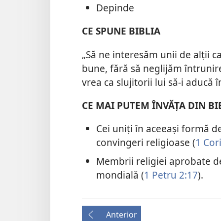
Depinde
CE SPUNE BIBLIA
„Să ne interesăm unii de alții c
bune, fără să neglijăm întrunir
vrea ca slujitorii lui să-i aducă
CE MAI PUTEM ÎNVĂȚA DIN BI
Cei uniți în aceeași formă d
convingeri religioase (
1 Cor
Membrii religiei aprobate d
mondială (
1 Petru 2:17
).
Anterior