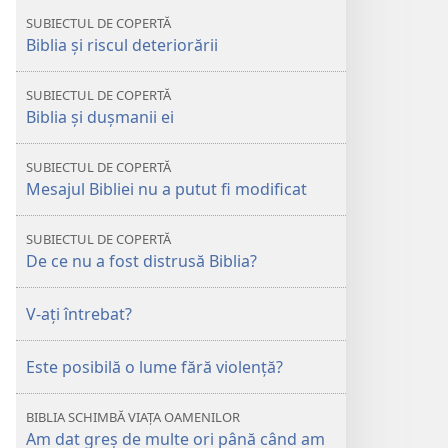
–
Biblia
SUBIECTUL DE COPERTĂ
O
–
Biblia și riscul deteriorării
istorie
O
plină
istorie
SUBIECTUL DE COPERTĂ
de
plină
Biblia și dușmanii ei
obstacole
de
obstacole
SUBIECTUL DE COPERTĂ
Mesajul Bibliei nu a putut fi modificat
SUBIECTUL DE COPERTĂ
De ce nu a fost distrusă Biblia?
V-ați întrebat?
Este posibilă o lume fără violență?
BIBLIA SCHIMBĂ VIAȚA OAMENILOR
Am dat greș de multe ori până când am