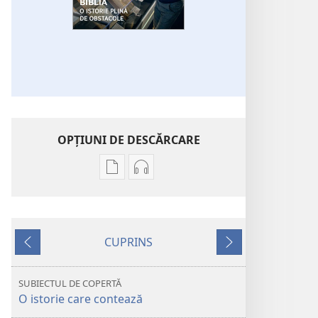
OPŢIUNI DE DESCĂRCARE
Opțiuni
Opțiuni
de
de
descărcare
descărcare
pentru
pentru
CUPRINS
publicații
materiale
Anterior
Următorul
TURNUL
audio
DE
TURNUL
SUBIECTUL DE COPERTĂ
VEGHE
DE
O istorie care contează
Biblia
VEGHE