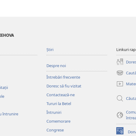
 IEHOVA
Știri
Linkuri rap
Doresc
Despre noi
Caută
(se
Întrebări frecvente
deschide
Mater
Doresc să fiu vizitat
o
tații
fereastră
Contactează-ne
ole
Căut
nouă)
Tururi la Betel
Comu
Întruniri
u întrunire
între
Comemorare
Congrese
Dona
(se