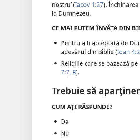
nostru’ (
Iacov 1:27
). Închinarea
la Dumnezeu.
CE MAI PUTEM ÎNVĂȚA DIN BI
Pentru a fi acceptată de Du
adevărul din Biblie (
Ioan 4:2
Religiile care se bazează pe
7:7, 8
).
Trebuie să aparținem
CUM AȚI RĂSPUNDE?
Da
Nu