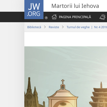
JW.ORG
Martorii lui Iehova
PAGINA PRINCIPALĂ
Bibliotecă
Reviste
Turnul de veghe | Nr. 4 201