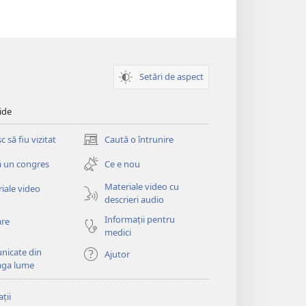
Setări de aspect
ide
 să fiu vizitat
Caută o întrunire
(se
deschide
 un congres
Ce e nou
o
fereastră
Materiale video cu
iale video
nouă)
descrieri audio
Informații pentru
are
medici
nicate din
Ajutor
aga lume
ții