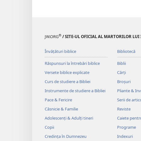
®
JW.ORG
/ SITE-UL OFICIAL AL MARTORILOR LUI
Învățături biblice
Bibliotecă
Răspunsuri la întrebări biblice
Biblii
Versete biblice explicate
Cărți
Curs de studiere a Bibliei
Broșuri
Instrumente de studiere a Bibliei
Pliante & Invi
Pace & Fericire
Serii de artic
Căsnicie & Familie
Reviste
Adolescenți & Adulți tineri
Caiete pentr
Copii
Programe
Credința în Dumnezeu
Indexuri