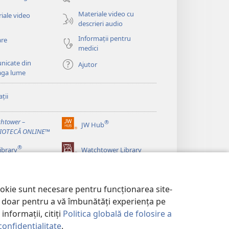
o
fereastră
Materiale video cu
iale video
nouă)
descrieri audio
Informații pentru
are
medici
nicate din
Ajutor
aga lume
ții
htower –
®
JW Hub
(se
LIOTECĂ ONLINE™
deschide
®
o
ibrary
Watchtower Library
fereastră
nouă)
ookie sunt necesare pentru funcționarea site-
im doar pentru a vă îmbunătăți experiența pe
informații, citiți
Politica globală de folosire a
confidențialitate
.