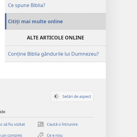
Ce spune Biblia?
Citiți mai multe online
ALTE ARTICOLE ONLINE
Conține Biblia gândurile lui Dumnezeu?
Setări de aspect
ide
 să fiu vizitat
Caută o întrunire
(se
deschide
 un congres
Ce e nou