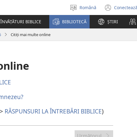
Română
Conectează
Selectaţi
(se
limba
desch
ÎNVĂȚĂTURI BIBLICE
BIBLIOTECĂ
ȘTIRI
o
fereas
6
Citiți mai multe online
nouă)
online
LICE
Dumnezeu?
 >
RĂSPUNSURI LA ÎNTREBĂRI BIBLICE
)
Următorul