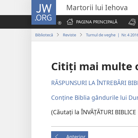
JW.ORG
Martorii lui Iehova
PAGINA PRINCIPALĂ
Bibliotecă
Reviste
Turnul de veghe | Nr. 4 201
Citiți mai multe 
RĂSPUNSURI LA ÎNTREBĂRI BIB
Conține Biblia gândurile lui 
(Căutați la ÎNVĂȚĂTURI BIBLICE
Anterior