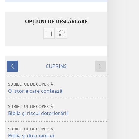
OPŢIUNI DE DESCĂRCARE
Opțiuni
Opțiuni
de
de
descărcare
descărcare
pentru
pentru
CUPRINS
publicații
materiale
Anterior
Următorul
TURNUL
audio
DE
TURNUL
SUBIECTUL DE COPERTĂ
VEGHE
DE
O istorie care contează
Biblia
VEGHE
–
Biblia
SUBIECTUL DE COPERTĂ
O
–
Biblia și riscul deteriorării
istorie
O
plină
istorie
SUBIECTUL DE COPERTĂ
de
plină
Biblia și dușmanii ei