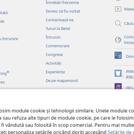
(se
Întrebări frecvente
deschide
Mater
Doresc să fiu vizitat
o
tații
fereastră
Contactează-ne
ole
Căut
nouă)
Tururi la Betel
Comu
Întruniri
u întrunire
între
Comemorare
Congrese
Dona
(se
Activități
deschide
o
Watc
Experiențe
®
ting
fereastră
(se
BIB
De pe mapamond
nouă)
deo
deschide
JW L
o
fereastră
o
nouă)
ce dramatizate
losim module cookie și tehnologii similare. Unele module c
pta sau refuza alte tipuri de module cookie, pe care le folos
a fi vândută sau folosită în scop comercial. Pentru mai multe 
teți personaliza setările oricând doriți accesând
Setările de 