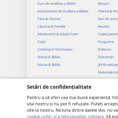
Curs de studiere a Bibliei
Broșuri
Instrumente de studiere a Bibliei
Pliante & Invi
Pace & Fericire
Serii de artic
Căsnicie & Familie
Reviste
Adolescenți & Adulți tineri
Caiete pentr
Copii
Programe
Credința în Dumnezeu
Indexuri
Știința & Biblia
Îndrumări
Istoria & Biblia
JW Broadcas
Materiale vi
Muzică
Setări de confidențialitate
Drame audi
Lecturi bibli
Pentru a vă oferi cea mai bună experiență, fo
ului nostru și nu pot fi refuzate. Puteți acce
site-ul nostru. Niciuna dintre datele dvs. nu v
cookie-urilor și a tehnologiilor similare
. Vă pu