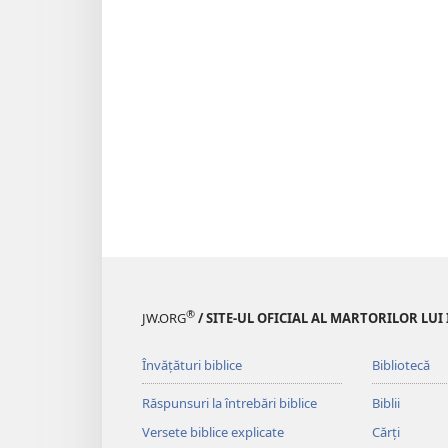
®
JW.ORG
/ SITE-UL OFICIAL AL MARTORILOR LUI
Învățături biblice
Bibliotecă
Răspunsuri la întrebări biblice
Biblii
Versete biblice explicate
Cărți