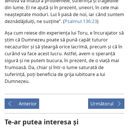
Iehova va înlătura problemele, suferința și tragediile
din lume. El ne ajută și în prezent, uneori, în cele mai
neașteptate moduri. Lui îi pasă de noi, iar când suntem
deznădăjduiți, ne susține”. (
Psalmul 136:23
)
Așa cum reiese din experiența lui Toru, e încurajator să
știm că Dumnezeu poate să pună capăt tuturor
necazurilor și să șteargă orice lacrimă, precum și că în
curând va face acest lucru. Astfel, avem o speranță
sigură și ne putem bucura, în prezent, de o viață mai
frumoasă. Da, chiar și într-o lume saturată de
suferință, poți beneficia de grija iubitoare a lui
Dumnezeu.
Anterior
Următorul
Te-ar putea interesa și