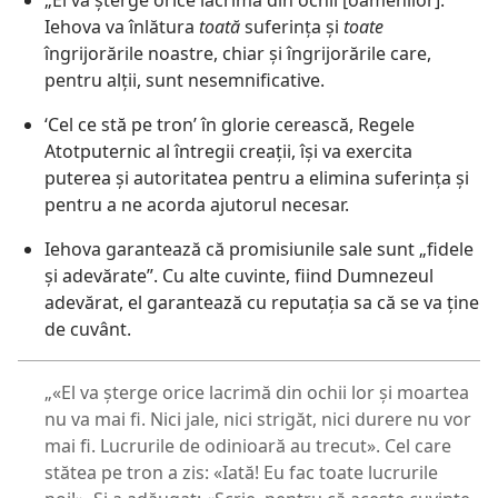
„El va șterge orice lacrimă din ochii [oamenilor].”
Iehova va înlătura
toată
suferința și
toate
îngrijorările noastre, chiar și îngrijorările care,
pentru alții, sunt nesemnificative.
‘Cel ce stă pe tron’ în glorie cerească, Regele
Atotputernic al întregii creații, își va exercita
puterea și autoritatea pentru a elimina suferința și
pentru a ne acorda ajutorul necesar.
Iehova garantează că promisiunile sale sunt „fidele
și adevărate”. Cu alte cuvinte, fiind Dumnezeul
adevărat, el garantează cu reputația sa că se va ține
de cuvânt.
„«El va șterge orice lacrimă din ochii lor și moartea
nu va mai fi. Nici jale, nici strigăt, nici durere nu vor
mai fi. Lucrurile de odinioară au trecut». Cel care
stătea pe tron a zis: «Iată! Eu fac toate lucrurile