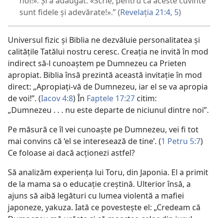
noi!». Și a adăugat: «Scrie, pentru că aceste cuvinte
sunt fidele și adevărate!».” (
Revelația 21:4, 5
)
Universul fizic și Biblia ne dezvăluie personalitatea și
calitățile Tatălui nostru ceresc. Creația ne invită în mod
indirect să-l cunoaștem pe Dumnezeu ca Prieten
apropiat. Biblia însă prezintă această invitație în mod
direct: „Apropiați-vă de Dumnezeu, iar el se va apropia
de voi!”. (
Iacov 4:8
) În
Faptele 17:27
citim:
„Dumnezeu . . . nu este departe de niciunul dintre noi”.
Pe măsură ce îl vei cunoaște pe Dumnezeu, vei fi tot
mai convins că ‘el se interesează de tine’. (
1 Petru 5:7
)
Ce foloase ai dacă acționezi astfel?
Să analizăm experiența lui Toru, din Japonia. El a primit
de la mama sa o educație creștină. Ulterior însă, a
ajuns să aibă legături cu lumea violentă a mafiei
japoneze, yakuza. Iată ce povestește el: „Credeam că