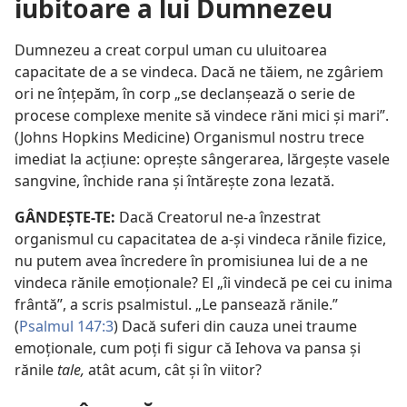
iubitoare a lui Dumnezeu
Dumnezeu a creat corpul uman cu uluitoarea
capacitate de a se vindeca. Dacă ne tăiem, ne zgâriem
ori ne înțepăm, în corp „se declanșează o serie de
procese complexe menite să vindece răni mici și mari”.
(Johns Hopkins Medicine) Organismul nostru trece
imediat la acțiune: oprește sângerarea, lărgește vasele
sangvine, închide rana și întărește zona lezată.
GÂNDEȘTE-TE:
Dacă Creatorul ne-a înzestrat
organismul cu capacitatea de a-și vindeca rănile fizice,
nu putem avea încredere în promisiunea lui de a ne
vindeca rănile emoționale? El „îi vindecă pe cei cu inima
frântă”, a scris psalmistul. „Le pansează rănile.”
(
Psalmul 147:3
) Dacă suferi din cauza unei traume
emoționale, cum poți fi sigur că Iehova va pansa și
rănile
tale,
atât acum, cât și în viitor?