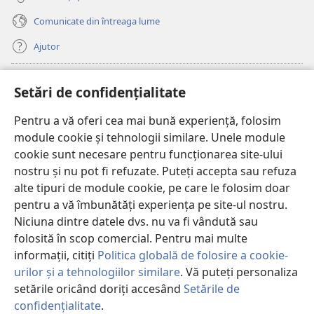
Comunicate din întreaga lume
Ajutor
Donații
(se
Setări de confidențialitate
deschide
o
Pentru a vă oferi cea mai bună experiență, folosim
Watchtower – BIBLIOTECĂ ONLINE™
(se
fereastră
module cookie și tehnologii similare. Unele module
deschide
nouă)
®
JW Hub
cookie sunt necesare pentru funcționarea site-ului
o
(se
fereastră
nostru și nu pot fi refuzate. Puteți accepta sau refuza
deschide
nouă)
®
JW Library
o
alte tipuri de module cookie, pe care le folosim doar
fereastră
pentru a vă îmbunătăți experiența pe site-ul nostru.
nouă)
Watchtower Library
Niciuna dintre datele dvs. nu va fi vândută sau
folosită în scop comercial. Pentru mai multe
informații, citiți
Politica globală de folosire a cookie-
urilor și a tehnologiilor similare
. Vă puteți personaliza
Copyright
© 2026 Watch Tower Bible and Tract Society of Pennsylvania.
setările oricând doriți accesând
Setările de
CONDIȚII DE UTILIZARE
|
POLITICA DE CONFIDENŢIALITATE
|
SETĂRI
confidențialitate
.
DE CONFIDENȚIALITATE