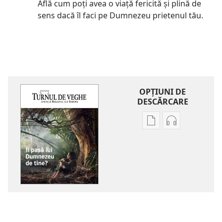
Află cum poţi avea o viaţă fericită şi plină de
sens dacă îl faci pe Dumnezeu prietenul tău.
OPŢIUNI DE
DESCĂRCARE
Opțiuni
Opțiuni
de
de
descărcare
descărcare
pentru
pentru
publicații
materiale
TURNUL
audio
DE
TURNUL
VEGHE
DE
Îi
VEGHE