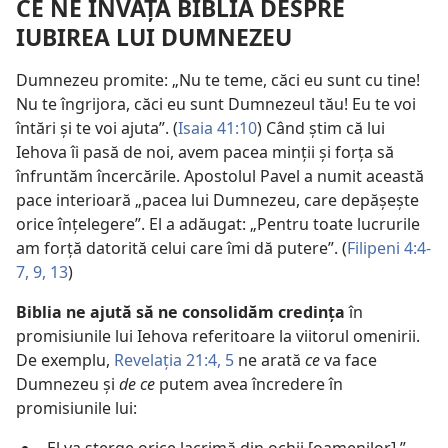
CE NE ÎNVAȚĂ BIBLIA DESPRE
IUBIREA LUI DUMNEZEU
Dumnezeu promite: „Nu te teme, căci eu sunt cu tine!
Nu te îngrijora, căci eu sunt Dumnezeul tău! Eu te voi
întări și te voi ajuta”. (
Isaia 41:10
) Când știm că lui
Iehova îi pasă de noi, avem pacea minții și forța să
înfruntăm încercările. Apostolul Pavel a numit această
pace interioară „pacea lui Dumnezeu, care depășește
orice înțelegere”. El a adăugat: „Pentru toate lucrurile
am forță datorită celui care îmi dă putere”. (
Filipeni 4:4-
7,
9,
13
)
Biblia ne ajută să ne consolidăm credința
în
promisiunile lui Iehova referitoare la viitorul omenirii.
De exemplu,
Revelația 21:4, 5
ne arată
ce
va face
Dumnezeu și
de ce
putem avea încredere în
promisiunile lui: