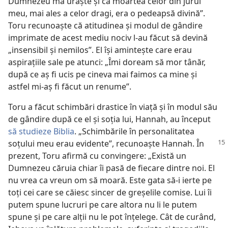
Dumnezeu mă urăște și că moartea celor din jurul
meu, mai ales a celor dragi, era o pedeapsă divină”.
Toru recunoaște că atitudinea și modul de gândire
imprimate de acest mediu nociv l-au făcut să devină
„insensibil și nemilos”. El își amintește care erau
aspirațiile sale pe atunci: „Îmi doream să mor tânăr,
după ce aș fi ucis pe cineva mai faimos ca mine și
astfel mi-aș fi făcut un renume”.
Toru a făcut schimbări drastice în viață și în modul său
de gândire după ce el și soția lui, Hannah, au început
să studieze Biblia
. „Schimbările în personalitatea
soțului meu erau evidente”, recunoaște
Hannah. În
prezent, Toru afirmă cu convingere: „Există un
Dumnezeu căruia chiar îi pasă de fiecare dintre noi. El
nu vrea ca vreun om să moară. Este gata să-i ierte pe
toți cei care se căiesc sincer de greșelile comise. Lui îi
putem spune lucruri pe care altora nu li le putem
spune și pe care alții nu le pot înțelege. Cât de curând,