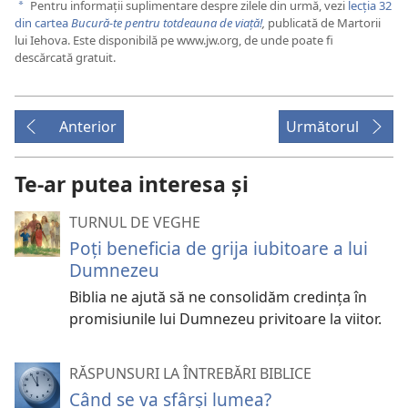
Pentru informații suplimentare despre zilele din urmă, vezi
lecția 32
a
din cartea
Bucură-te pentru totdeauna de viață!
,
publicată de Martorii
lui Iehova. Este disponibilă pe www.jw.org, de unde poate fi
descărcată gratuit.
Anterior
Următorul
Te-ar putea interesa și
TURNUL DE VEGHE
Poți beneficia de grija iubitoare a lui
Dumnezeu
Biblia ne ajută să ne consolidăm credința în
promisiunile lui Dumnezeu privitoare la viitor.
RĂSPUNSURI LA ÎNTREBĂRI BIBLICE
Când se va sfârși lumea?