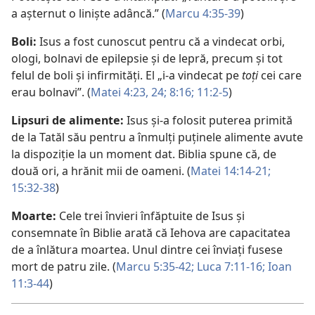
a așternut o liniște adâncă.” (
Marcu 4:35-39
)
Boli:
Isus a fost cunoscut pentru că a vindecat orbi,
ologi, bolnavi de epilepsie și de lepră, precum și tot
felul de boli și infirmități. El „i-a vindecat pe
toți
cei care
erau bolnavi”. (
Matei 4:23, 24;
8:16;
11:2-5
)
Lipsuri de alimente:
Isus și-a folosit puterea primită
de la Tatăl său pentru a înmulți puținele alimente avute
la dispoziție la un moment dat. Biblia spune că, de
două ori, a hrănit mii de oameni. (
Matei 14:14-21;
15:32-38
)
Moarte:
Cele trei învieri înfăptuite de Isus și
consemnate în Biblie arată că Iehova are capacitatea
de a înlătura moartea. Unul dintre cei înviați fusese
mort de patru zile. (
Marcu 5:35-42;
Luca 7:11-16;
Ioan
11:3-44
)