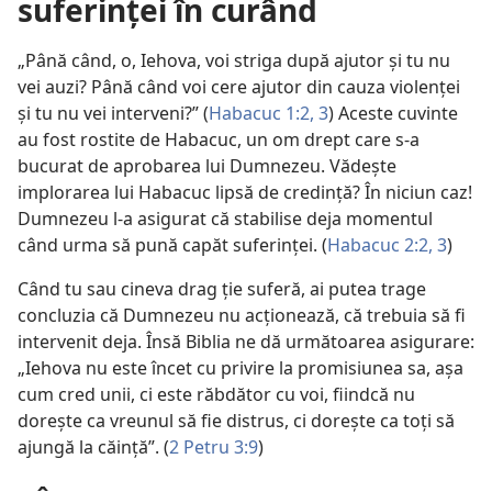
suferinței în curând
„Până când, o, Iehova, voi striga după ajutor și tu nu
vei auzi? Până când voi cere ajutor din cauza violenței
și tu nu vei interveni?” (
Habacuc 1:2, 3
) Aceste cuvinte
au fost rostite de Habacuc, un om drept care s-a
bucurat de aprobarea lui Dumnezeu. Vădește
implorarea lui Habacuc lipsă de credință? În niciun caz!
Dumnezeu l-a asigurat că stabilise deja momentul
când urma să pună capăt suferinței. (
Habacuc 2:2, 3
)
Când tu sau cineva drag ție suferă, ai putea trage
concluzia că Dumnezeu nu acționează, că trebuia să fi
intervenit deja. Însă Biblia ne dă următoarea asigurare:
„Iehova nu este încet cu privire la promisiunea sa, așa
cum cred unii, ci este răbdător cu voi, fiindcă nu
dorește ca vreunul să fie distrus, ci dorește ca toți să
ajungă la căință”. (
2 Petru 3:9
)