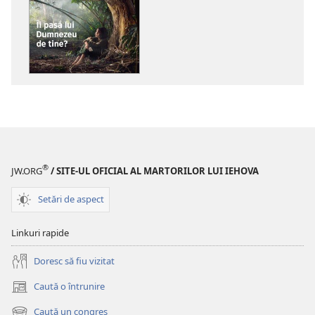
de
de
descărcare
descărcare
pentru
pentru
publicații
materiale
TURNUL
audio
DE
TURNUL
VEGHE
DE
Îi
VEGHE
pasă
Îi
lui
pasă
®
JW.ORG
/ SITE-UL OFICIAL AL MARTORILOR LUI IEHOVA
Dumnezeu
lui
de
Dumnezeu
Setări de aspect
tine?
de
tine?
Linkuri rapide
Doresc să fiu vizitat
Caută o întrunire
(se
deschide
Caută un congres