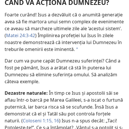
CÂND VA ACȚIONA DUMNEZEU?
Foarte curând! Isus a dezvăluit că o anumită generație
avea să fie martora unui semn complex de evenimente
ce aveau să marcheze ultimele zile ale ‘acestui sistem’.
(
Matei 24:3-42
) Împlinirea profeției lui Isus în zilele
noastre demonstrează că intervenția lui Dumnezeu în
treburile omenirii este iminentă.
a
Dar cum va pune capăt Dumnezeu suferinței? Când a
fost pe pământ, Isus a arătat că stă în puterea lui
Dumnezeu să elimine suferința omului. Să analizăm
câteva exemple.
Dezastre naturale:
În timp ce Isus și apostolii săi se
aflau într-o barcă pe Marea Galileei, s-a iscat o furtună
puternică, iar barca risca să se scufunde. Însă Isus a
demonstrat că el și Tatăl său pot controla forțele
naturii. (
Coloseni 1:15, 16
) Isus n-a spus decât: „Taci!
Potolește-te!”. Ce s-a întâmplat? „Vântul s-a potolit și s-