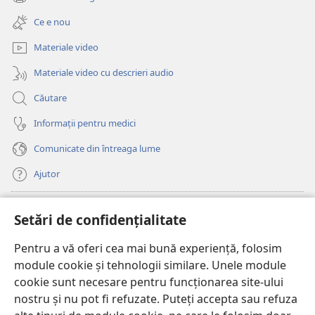
(se
o
deschide
fereastră
Ce e nou
o
nouă)
fereastră
Materiale video
nouă)
Materiale video cu descrieri audio
Căutare
Informații pentru medici
Comunicate din întreaga lume
Ajutor
Donații
(se
Setări de confidențialitate
deschide
o
Pentru a vă oferi cea mai bună experiență, folosim
Watchtower – BIBLIOTECĂ ONLINE™
(se
fereastră
module cookie și tehnologii similare. Unele module
deschide
nouă)
®
JW Hub
cookie sunt necesare pentru funcționarea site-ului
o
(se
fereastră
nostru și nu pot fi refuzate. Puteți accepta sau refuza
deschide
nouă)
®
JW Library
o