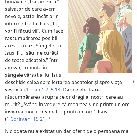
bunăvoie „tratamentul”
salvator de care avem
nevoie, astfel încât prin
intermediul lui Isus „toți
vor fi făcuți vii”. Cum face
răscumpărarea posibil
acest lucru? „Sângele lui
Isus, Fiul său, ne curăță
de toate păcatele.” Într-
adevăr, credința în
sângele vărsat al lui Isus
deschide calea spre iertarea păcatelor și spre
viață
veșnică. (
1 Ioan 1:7;
5:13
) Dar ce efect are
răscumpărarea asupra celor dragi ai noștri care au
murit? „Având în vedere că moartea vine printr-un om,
învierea morților vine tot printr-un om”, Isus.
(
1 Corinteni 15:21
)
a
Niciodată nu a existat un dar oferit de o persoană mai