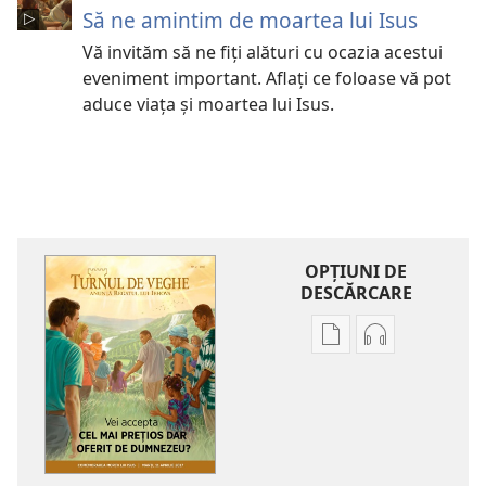
Să ne amintim de moartea lui Isus
Vă invităm să ne fiți alături cu ocazia acestui
eveniment important. Aflați ce foloase vă pot
aduce viața și moartea lui Isus.
OPŢIUNI DE
DESCĂRCARE
Opțiuni
Opțiuni
de
de
descărcare
descărcare
pentru
pentru
publicații
materiale
TURNUL
audio