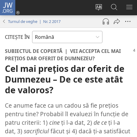
JW.ORG
Conectează-
te
Schimbaţi
Căutați
AR
(se
limba
pe
ME
Turnul de veghe | Nr. 2 2017
deschide
site-
JW.ORG
o
ului
CITEŞTE ÎN
fereastră
nouă)
SUBIECTUL DE COPERTĂ | VEI ACCEPTA CEL MAI
PREȚIOS DAR OFERIT DE DUMNEZEU?
Cel mai prețios dar oferit de
Dumnezeu – De ce este atât
de valoros?
Ce anume face ca un cadou să fie prețios
pentru tine? Probabil îl evaluezi în funcție de
patru criterii: 1)
cine
ți l-a dat, 2)
de ce
ți l-a
dat, 3)
sacrificiul
făcut și 4) dacă ți-a satisfăcut