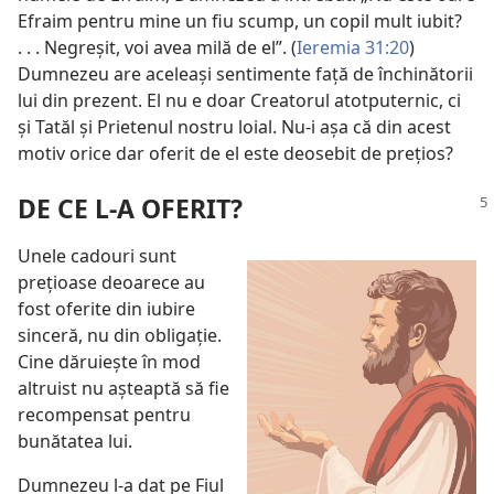
Efraim pentru mine un fiu scump, un copil mult iubit?
. . . Negreșit, voi avea milă de el”. (
Ieremia 31:20
)
Dumnezeu are aceleași sentimente față de închinătorii
lui din prezent. El nu e doar Creatorul atotputernic, ci
și Tatăl și Prietenul nostru loial. Nu-i așa că din acest
motiv orice dar oferit de el este deosebit de prețios?
DE CE L-A OFERIT?
Unele cadouri sunt
prețioase deoarece au
fost oferite din iubire
sinceră, nu din obligație.
Cine dăruiește în mod
altruist nu așteaptă să fie
recompensat pentru
bunătatea lui.
Dumnezeu l-a dat pe Fiul