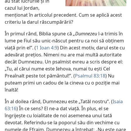
au stat lucrurile și în
cazul lui Jordan,
menționat în articolul precedent. Cum se aplică acest
criteriu la darul răscumpărării?
În primul rând, Biblia spune că
„Dumnezeu
l-a trimis în
lume pe Fiul său unic-născut pentru ca noi să obținem
viață prin el”. (
1 Ioan 4:9
) Din acest motiv, darul este cu
adevărat prețios. Nimeni nu are mai multă autoritate
decât Dumnezeu. Un psalmist evreu a scris despre el:
„Tu, al cărui nume este Iehova, numai tu ești Cel
Preaînalt peste tot pământul!”. (
Psalmul 83:18
) Nu
puteam primi un cadou de la cineva cu o poziție mai
înaltă!
În al doilea rând, Dumnezeu este „Tatăl nostru”. (
Isaia
63:16
) În ce sens? El ne-a dat viață. În plus, el se
îngrijește cu loialitate de noi asemenea unui tată
devotat. Referindu-se la poporul său din vechime cu
numele de Efraim, Dumnezeu a întrebat: „Nu este oare