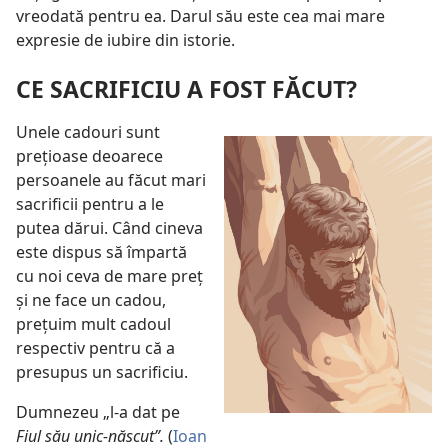
vreodată pentru ea. Darul său este cea mai mare
expresie de iubire din istorie.
CE SACRIFICIU A FOST FĂCUT?
Unele cadouri sunt
prețioase deoarece
persoanele au făcut mari
sacrificii pentru a le
putea dărui. Când cineva
este dispus să împartă
cu noi ceva de mare preț
și ne face un cadou,
prețuim mult cadoul
respectiv pentru că a
presupus un sacrificiu.
Dumnezeu „l-a dat pe
Fiul său unic-născut”.
(
Ioan