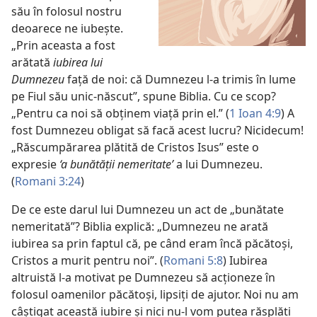
său în folosul nostru
deoarece ne iubește.
„Prin aceasta a fost
arătată
iubirea lui
Dumnezeu
față de noi: că Dumnezeu l-a trimis în lume
pe Fiul său unic-născut”, spune Biblia. Cu ce scop?
„Pentru ca noi să obținem viață prin el.” (
1 Ioan 4:9
) A
fost Dumnezeu obligat să facă acest lucru? Nicidecum!
„Răscumpărarea plătită de Cristos Isus” este o
expresie
‘a bunătății nemeritate’
a lui Dumnezeu.
(
Romani 3:24
)
De ce este darul lui Dumnezeu un act de „bunătate
nemeritată”? Biblia explică: „Dumnezeu ne arată
iubirea sa prin faptul că, pe când eram încă păcătoși,
Cristos a murit pentru noi”. (
Romani 5:8
) Iubirea
altruistă l-a motivat pe Dumnezeu să acționeze în
folosul oamenilor păcătoși, lipsiți de ajutor. Noi nu am
câștigat această iubire și nici nu-l vom putea răsplăti