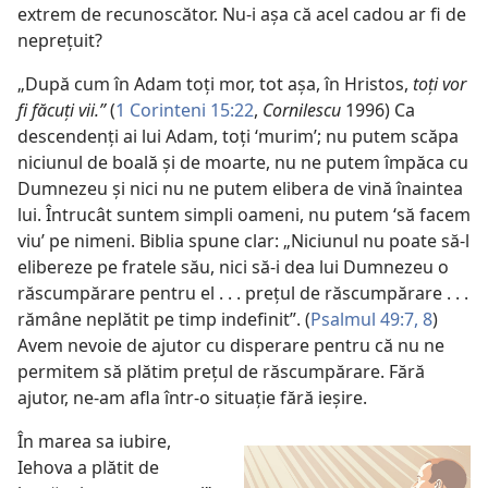
extrem de recunoscător. Nu-i așa că acel cadou ar fi de
neprețuit?
„După cum în Adam toți mor, tot așa, în Hristos,
toți vor
fi făcuți vii.”
(
1 Corinteni 15:22
,
Cornilescu
1996) Ca
descendenți ai lui Adam, toți ‘murim’; nu putem scăpa
niciunul de boală și de moarte, nu ne putem împăca cu
Dumnezeu și nici nu ne putem elibera de vină înaintea
lui. Întrucât suntem simpli oameni, nu putem ‘să facem
viu’ pe nimeni. Biblia spune clar: „Niciunul nu poate să-l
elibereze pe fratele său, nici să-i dea lui Dumnezeu o
răscumpărare pentru el . . . prețul de răscumpărare . . .
rămâne neplătit pe timp indefinit”. (
Psalmul 49:7, 8
)
Avem nevoie de ajutor cu disperare pentru că nu ne
permitem să plătim prețul de răscumpărare. Fără
ajutor, ne-am afla într-o situație fără ieșire.
În marea sa iubire,
Iehova a plătit de