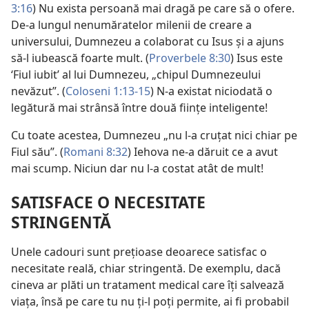
3:16
) Nu exista persoană mai dragă pe care să o ofere.
De-a lungul nenumăratelor milenii de creare a
universului, Dumnezeu a colaborat cu Isus și a ajuns
să-l iubească foarte mult. (
Proverbele 8:30
) Isus este
‘Fiul iubit’ al lui Dumnezeu, „chipul Dumnezeului
nevăzut”. (
Coloseni 1:13-15
) N-a existat niciodată o
legătură mai strânsă între două ființe inteligente!
Cu toate acestea, Dumnezeu „nu l-a cruțat nici chiar pe
Fiul său”. (
Romani 8:32
) Iehova ne-a dăruit ce a avut
mai scump. Niciun dar nu l-a costat atât de mult!
SATISFACE O NECESITATE
STRINGENTĂ
Unele cadouri sunt prețioase deoarece satisfac o
necesitate reală, chiar stringentă. De exemplu, dacă
cineva ar plăti un tratament medical care îți salvează
viața, însă pe care tu nu ți-l poți permite, ai fi probabil