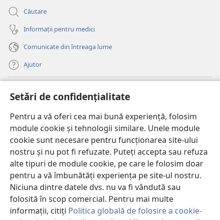
Căutare
Informații pentru medici
Comunicate din întreaga lume
Ajutor
Donații
(se
Setări de confidențialitate
deschide
o
Pentru a vă oferi cea mai bună experiență, folosim
Watchtower – BIBLIOTECĂ ONLINE™
(se
fereastră
module cookie și tehnologii similare. Unele module
deschide
nouă)
®
JW Hub
cookie sunt necesare pentru funcționarea site-ului
o
(se
fereastră
nostru și nu pot fi refuzate. Puteți accepta sau refuza
deschide
nouă)
®
JW Library
o
alte tipuri de module cookie, pe care le folosim doar
fereastră
pentru a vă îmbunătăți experiența pe site-ul nostru.
nouă)
Watchtower Library
Niciuna dintre datele dvs. nu va fi vândută sau
folosită în scop comercial. Pentru mai multe
informații, citiți
Politica globală de folosire a cookie-