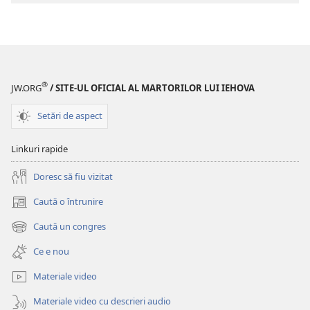
DE
TURNUL
VEGHE
DE
Vei
VEGHE
accepta
Vei
cel
accepta
®
JW.ORG
/ SITE-UL OFICIAL AL MARTORILOR LUI IEHOVA
mai
cel
prețios
mai
Setări de aspect
dar
prețios
oferit
dar
Linkuri rapide
de
oferit
Dumnezeu?
de
Doresc să fiu vizitat
Dumnezeu?
Caută o întrunire
(se
deschide
Caută un congres
(se
o
deschide
fereastră
Ce e nou
o
nouă)
fereastră
Materiale video
nouă)
Materiale video cu descrieri audio