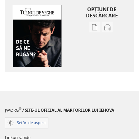
OPŢIUNI DE
DESCĂRCARE
Opțiuni
Opțiuni
de
de
descărcare
descărcare
pentru
pentru
publicații
materiale
TURNUL
audio
DE
TURNUL
VEGHE
DE
De
VEGHE
ce
De
să
ce
®
JW.ORG
/ SITE-UL OFICIAL AL MARTORILOR LUI IEHOVA
ne
să
rugăm?
ne
Setări de aspect
rugăm?
Linkuri rapide