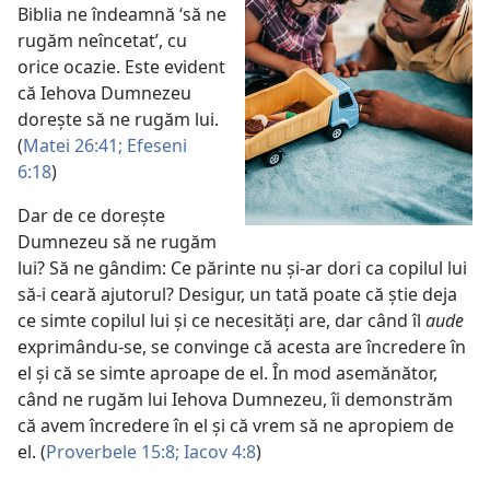
Biblia ne îndeamnă ‘să ne
rugăm neîncetat’, cu
orice ocazie. Este evident
că Iehova Dumnezeu
dorește să ne rugăm lui.
(
Matei 26:41;
Efeseni
6:18
)
Dar de ce dorește
Dumnezeu să ne rugăm
lui? Să ne gândim: Ce părinte nu și-ar dori ca copilul lui
să-i ceară ajutorul? Desigur, un tată poate că știe deja
ce simte copilul lui și ce necesități are, dar când îl
aude
exprimându-se, se convinge că acesta are încredere în
el și că se simte aproape de el. În mod asemănător,
când ne rugăm lui Iehova Dumnezeu, îi demonstrăm
că avem încredere în el și că vrem să ne apropiem de
el. (
Proverbele 15:8;
Iacov 4:8
)