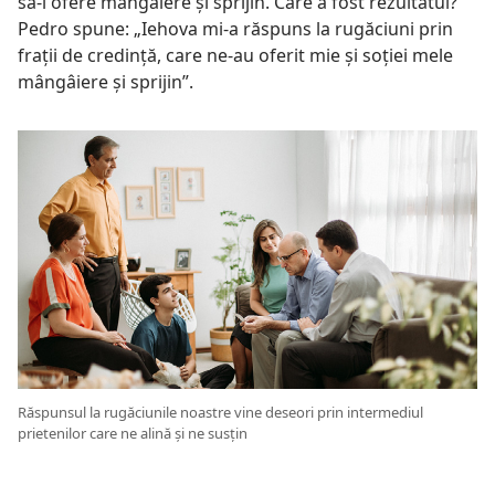
să-i ofere mângâiere și sprijin. Care a fost rezultatul?
Pedro spune: „Iehova mi-a răspuns la rugăciuni prin
frații de credință, care ne-au oferit mie și soției mele
mângâiere și sprijin”.
Răspunsul la rugăciunile noastre vine deseori prin intermediul
prietenilor care ne alină și ne susțin