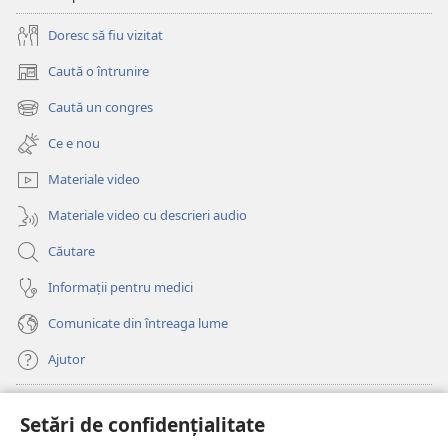
Doresc să fiu vizitat
Caută o întrunire
(se
deschide
Caută un congres
(se
o
deschide
fereastră
Ce e nou
o
nouă)
fereastră
Materiale video
nouă)
Materiale video cu descrieri audio
Căutare
Informații pentru medici
Comunicate din întreaga lume
Ajutor
Donații
(se
Setări de confidențialitate
deschide