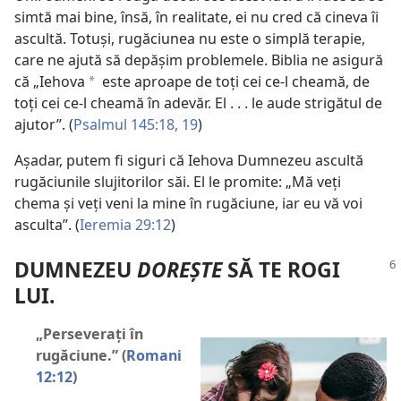
simtă mai bine, însă, în realitate, ei nu cred că cineva îi
ascultă. Totuși, rugăciunea nu este o simplă terapie,
care ne ajută să depășim problemele. Biblia ne asigură
că „Iehova
este aproape de toți cei ce-l cheamă, de
a
toți cei ce-l cheamă în adevăr. El . . . le aude strigătul de
ajutor”. (
Psalmul 145:18, 19
)
Așadar, putem fi siguri că Iehova Dumnezeu ascultă
rugăciunile slujitorilor săi. El le promite: „Mă veți
chema și veți veni la mine în rugăciune, iar eu vă voi
asculta”. (
Ieremia 29:12
)
DUMNEZEU
DOREȘTE
SĂ TE ROGI
LUI.
„Perseverați în
rugăciune.” (
Romani
12:12
)