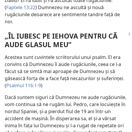
David? El l-a iubit și i-a ascultat toate rugăciunile.
(
Faptele 13:22
) Dumnezeu ne ascultă și nouă
rugăciunile deoarece are sentimente tandre față de
noi.
„ÎL IUBESC PE IEHOVA PENTRU CĂ
AUDE GLASUL MEU”
Acestea sunt cuvintele scriitorului unui psalm. El era
convins că Dumnezeu îi aude rugăciunile, ceea ce l-a
făcut să se simtă mai aproape de Dumnezeu și să
găsească forța de a face față necazurilor și suferinței.
(
Psalmul 116:1-9
)
Dacă suntem siguri că Dumnezeu ne aude rugăciunile,
vom continua să ne rugăm lui. Pedro, care locuiește în
nordul Spaniei, și-a pierdut fiul de 19 ani într-un
accident de mașină. În disperarea sa, el și-a vărsat
inima în fața lui Dumnezeu și l-a rugat de repetate ori