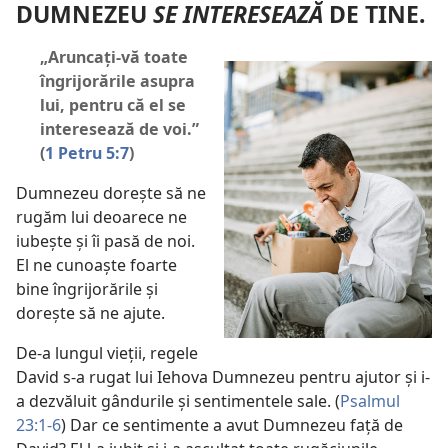
DUMNEZEU
SE INTERESEAZĂ
DE TINE.
„Aruncați-vă toate
îngrijorările asupra
lui, pentru că el se
interesează de voi.”
(
1 Petru 5:7
)
Dumnezeu dorește să ne
rugăm lui deoarece ne
iubește și îi pasă de noi.
El ne cunoaște foarte
bine îngrijorările și
dorește să ne ajute.
De-a lungul vieții, regele
David s-a rugat lui Iehova Dumnezeu pentru ajutor și i-
a dezvăluit gândurile și sentimentele sale. (
Psalmul
23:1-6
) Dar ce sentimente a avut Dumnezeu față de