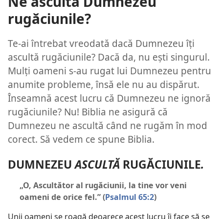
Ne ascultă Dumnezeu
rugăciunile?
Te-ai întrebat vreodată dacă Dumnezeu îți
ascultă rugăciunile? Dacă da, nu ești singurul.
Mulți oameni s-au rugat lui Dumnezeu pentru
anumite probleme, însă ele nu au dispărut.
Înseamnă acest lucru că Dumnezeu ne ignoră
rugăciunile? Nu! Biblia ne asigură că
Dumnezeu ne ascultă când ne rugăm în mod
corect. Să vedem ce spune Biblia.
DUMNEZEU
ASCULTĂ
RUGĂCIUNILE
.
„O, Ascultător al rugăciunii, la tine vor veni
oameni de orice fel.” (
Psalmul 65:2
)
Unii oameni se roagă deoarece acest lucru îi face să se