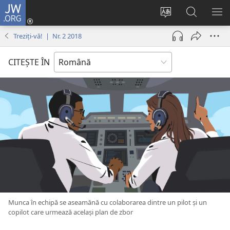
JW.ORG
Conectează-
te
Schimbaţi
Căutați
AR
(se
limba
pe
ME
Treziți-vă! | Nr. 2 2018
deschide
site-
JW.ORG
o
ului
CITEŞTE ÎN
fereastră
nouă)
Munca în echipă se aseamănă cu colaborarea dintre un pilot și un
copilot care urmează același plan de zbor