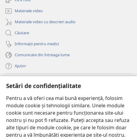
o
nouă)
fereastră
Materiale video
nouă)
Materiale video cu descrieri audio
Căutare
Informații pentru medici
Comunicate din întreaga lume
Ajutor
Donații
(se
Setări de confidențialitate
deschide
o
Pentru a vă oferi cea mai bună experiență, folosim
Watchtower – BIBLIOTECĂ ONLINE™
(se
fereastră
module cookie și tehnologii similare. Unele module
deschide
nouă)
®
JW Hub
cookie sunt necesare pentru funcționarea site-ului
o
(se
fereastră
nostru și nu pot fi refuzate. Puteți accepta sau refuza
deschide
nouă)
®
JW Library
o
alte tipuri de module cookie, pe care le folosim doar
fereastră
pentru a vă îmbunătăți experiența pe site-ul nostru.