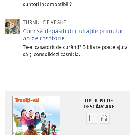
sunteţi incompatibili?
TURNUL DE VEGHE
Cum să depăşiţi dificultăţile primului
an de căsătorie
Te-ai căsătorit de curând? Biblia te poate ajuta
să-ţi consolidezi căsnicia.
OPŢIUNI DE
DESCĂRCARE
Opțiuni
Opțiuni
de
de