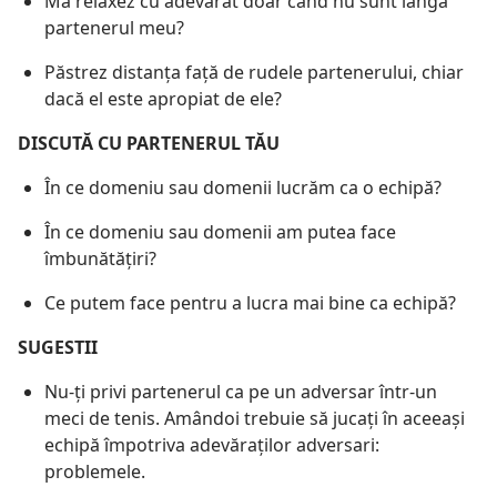
Mă relaxez cu adevărat doar când nu sunt lângă
partenerul meu?
Păstrez distanța față de rudele partenerului, chiar
dacă el este apropiat de ele?
DISCUTĂ CU PARTENERUL TĂU
În ce domeniu sau domenii lucrăm ca o echipă?
În ce domeniu sau domenii am putea face
îmbunătățiri?
Ce putem face pentru a lucra mai bine ca echipă?
SUGESTII
Nu-ți privi partenerul ca pe un adversar într-un
meci de tenis. Amândoi trebuie să jucați în aceeași
echipă împotriva adevăraților adversari:
problemele.