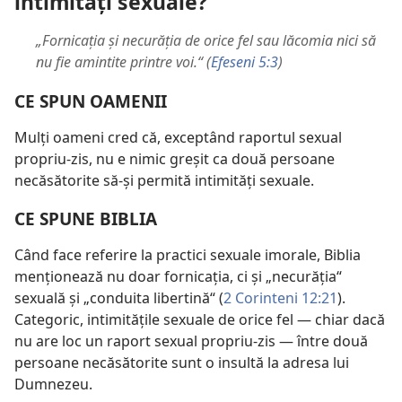
intimităţi sexuale?
„Fornicaţia şi necurăţia de orice fel sau lăcomia nici să
nu fie amintite printre voi.“ (
Efeseni 5:3
)
CE SPUN OAMENII
Mulţi oameni cred că, exceptând raportul sexual
propriu-zis, nu e nimic greşit ca două persoane
necăsătorite să-şi permită intimităţi sexuale.
CE SPUNE BIBLIA
Când face referire la practici sexuale imorale, Biblia
menţionează nu doar fornicaţia, ci şi „necurăţia“
sexuală şi „conduita libertină“ (
2 Corinteni 12:21
).
Categoric, intimităţile sexuale de orice fel — chiar dacă
nu are loc un raport sexual propriu-zis — între două
persoane necăsătorite sunt o insultă la adresa lui
Dumnezeu.