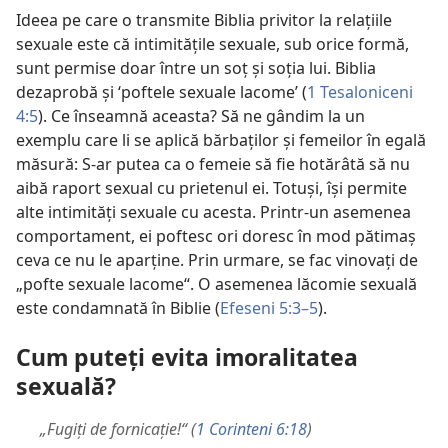
Ideea pe care o transmite Biblia privitor la relaţiile
sexuale este că intimităţile sexuale, sub orice formă,
sunt permise doar între un soţ şi soţia lui. Biblia
dezaprobă şi ‘poftele sexuale lacome’ (
1 Tesaloniceni
4:5
). Ce înseamnă aceasta? Să ne gândim la un
exemplu care li se aplică bărbaţilor şi femeilor în egală
măsură: S-ar putea ca o femeie să fie hotărâtă să nu
aibă raport sexual cu prietenul ei. Totuşi, îşi permite
alte intimităţi sexuale cu acesta. Printr-un asemenea
comportament, ei poftesc ori doresc în mod pătimaş
ceva ce nu le aparţine. Prin urmare, se fac vinovaţi de
„pofte sexuale lacome“. O asemenea lăcomie sexuală
este condamnată în Biblie (
Efeseni 5:3–5
).
Cum puteţi evita imoralitatea
sexuală?
„Fugiţi de fornicaţie!“ (
1 Corinteni 6:18
)