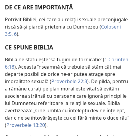
DE CE ARE IMPORTANŢĂ
Potrivit Bibliei, cei care au relaţii sexuale preconjugale
riscă să-şi piardă prietenia cu Dumnezeu (
Coloseni
3:5, 6
).
CE SPUNE BIBLIA
Biblia ne sfătuieşte ‘să fugim de fornicaţie’ (
1 Corinteni
6:18
). Aceasta înseamnă că trebuie să stăm cât mai
departe posibil de orice ne-ar putea atrage spre
imoralitate sexuală (
Proverbele 22:3
). De pildă, pentru
a rămâne curaţi pe plan moral este vital să evităm
asocierea strânsă cu persoane care ignoră principiile
lui Dumnezeu referitoare la relaţiile sexuale. Biblia
avertizează: „Cine umblă cu înţelepţii devine înţelept,
dar cine se întovărăşeşte cu cei fără minte o duce rău“
(
Proverbele 13:20
).