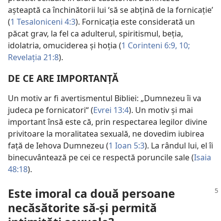
aşteaptă ca închinătorii lui ‘să se abţină de la fornicaţie’
(
1 Tesaloniceni 4:3
). Fornicaţia este considerată un
păcat grav, la fel ca adulterul, spiritismul, beţia,
idolatria, omuciderea şi hoţia (
1 Corinteni 6:9, 10;
Revelaţia 21:8
).
DE CE ARE IMPORTANŢĂ
Un motiv ar fi avertismentul Bibliei: „Dumnezeu îi va
judeca pe fornicatori“ (
Evrei 13:4
). Un motiv şi mai
important însă este că, prin respectarea legilor divine
privitoare la moralitatea sexuală, ne dovedim iubirea
faţă de Iehova Dumnezeu (
1 Ioan 5:3
). La rândul lui, el îi
binecuvântează pe cei ce respectă poruncile sale (
Isaia
48:18
).
Este imoral ca două persoane
necăsătorite să-şi permită