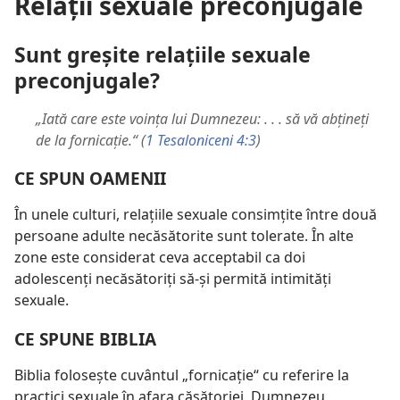
Relaţii sexuale preconjugale
Sunt greşite relaţiile sexuale
preconjugale?
„Iată care este voinţa lui Dumnezeu: . . . să vă abţineţi
de la fornicaţie.“ (
1 Tesaloniceni 4:3
)
CE SPUN OAMENII
În unele culturi, relaţiile sexuale consimţite între două
persoane adulte necăsătorite sunt tolerate. În alte
zone este considerat ceva acceptabil ca doi
adolescenţi necăsătoriţi să-şi permită intimităţi
sexuale.
CE SPUNE BIBLIA
Biblia foloseşte cuvântul „fornicaţie“ cu referire la
practici sexuale în afara căsătoriei. Dumnezeu