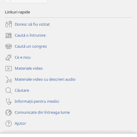
Linkuri rapide
Doresc să fiu vizitat
Caută o întrunire
(se
deschide
Caută un congres
(se
o
deschide
fereastră
Ce e nou
o
nouă)
fereastră
Materiale video
nouă)
Materiale video cu descrieri audio
Căutare
Informații pentru medici
Comunicate din întreaga lume
Ajutor