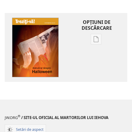
OPŢIUNI DE
DESCĂRCARE
Opțiuni
de
descărcare
pentru
publicații
TREZIȚI-
VĂ!
Adevărul
despre
Halloween
®
JW.ORG
/ SITE-UL OFICIAL AL MARTORILOR LUI IEHOVA
Setări de aspect