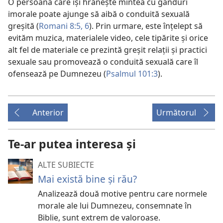
O persoană care îşi hrăneşte mintea cu gânduri
imorale poate ajunge să aibă o conduită sexuală
greşită (
Romani 8:5, 6
). Prin urmare, este înţelept să
evităm muzica, materialele video, cele tipărite şi orice
alt fel de materiale ce prezintă greşit relaţii şi practici
sexuale sau promovează o conduită sexuală care îl
ofensează pe Dumnezeu (
Psalmul 101:3
).
Anterior
Următorul
Te-ar putea interesa și
ALTE SUBIECTE
Mai există bine și rău?
Analizează două motive pentru care normele
morale ale lui Dumnezeu, consemnate în
Biblie, sunt extrem de valoroase.