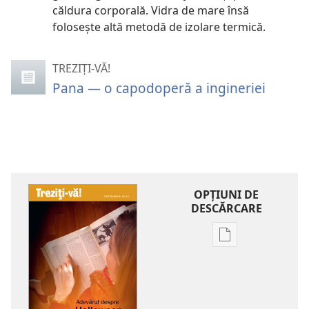
căldura corporală. Vidra de mare însă
folosește altă metodă de izolare termică.
TREZIȚI-VĂ!
Pana — o capodoperă a ingineriei
OPŢIUNI DE
DESCĂRCARE
Opțiuni
de
descărcare
pentru
publicații