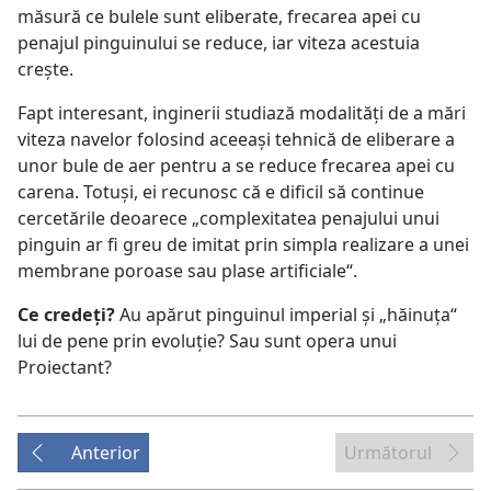
măsură ce bulele sunt eliberate, frecarea apei cu
penajul pinguinului se reduce, iar viteza acestuia
creşte.
Fapt interesant, inginerii studiază modalităţi de a mări
viteza navelor folosind aceeaşi tehnică de eliberare a
unor bule de aer pentru a se reduce frecarea apei cu
carena. Totuşi, ei recunosc că e dificil să continue
cercetările deoarece „complexitatea penajului unui
pinguin ar fi greu de imitat prin simpla realizare a unei
membrane poroase sau plase artificiale“.
Ce credeţi?
Au apărut pinguinul imperial şi „hăinuţa“
lui de pene prin evoluţie? Sau sunt opera unui
Proiectant?
Anterior
Următorul