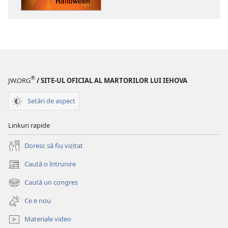
TREZIȚI-
VĂ!
Adevărul
despre
Halloween
®
JW.ORG
/ SITE-UL OFICIAL AL MARTORILOR LUI IEHOVA
Setări de aspect
Linkuri rapide
Doresc să fiu vizitat
Caută o întrunire
(se
deschide
Caută un congres
(se
o
deschide
fereastră
Ce e nou
o
nouă)
fereastră
Materiale video
nouă)