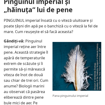
Pinguinul imperial şi
„hăinuţa“ lui de pene
PINGUINUL imperial înoată cu o viteză uluitoare şi
poate ţâşni din apă pe o banchiză cu o viteză la fel de
mare. Cum reuşeşte el să facă aceasta?
Gândiţi-vă:
Pinguinul
imperial reţine aer între
pene. Această strategie îl
apără de temperaturile
extrem de scăzute şi îi
permite să-şi mărească
viteza de înot de două
sau chiar de trei ori. Cum
anume? Biologii marini
au observat că pasărea
Pana pinguinului imperial
eliberează dintre pene
bule mici de aer. Pe