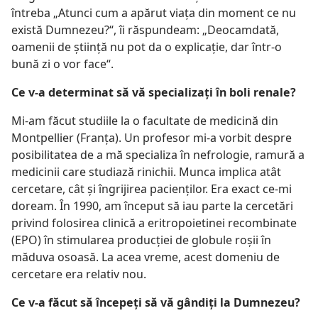
întreba „Atunci cum a apărut viaţa din moment ce nu
există Dumnezeu?“, îi răspundeam: „Deocamdată,
oamenii de ştiinţă nu pot da o explicaţie, dar într-o
bună zi o vor face“.
Ce v-a determinat să vă specializaţi în boli renale?
Mi-am făcut studiile la o facultate de medicină din
Montpellier (Franţa). Un profesor mi-a vorbit despre
posibilitatea de a mă specializa în nefrologie, ramură a
medicinii care studiază rinichii. Munca implica atât
cercetare, cât şi îngrijirea pacienţilor. Era exact ce-mi
doream. În 1990, am început să iau parte la cercetări
privind folosirea clinică a eritropoietinei recombinate
(EPO) în stimularea producţiei de globule roşii în
măduva osoasă. La acea vreme, acest domeniu de
cercetare era relativ nou.
Ce v-a făcut să începeţi să vă gândiţi la Dumnezeu?