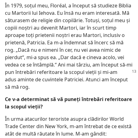
În 1979, soţul meu, Floréal, a început să studieze Biblia
cu Martorii lui Iehova. Eu însă nu eram interesată. Mă
săturasem de religie din copilărie. Totuşi, soţul meu şi
copiii noştri au devenit Martori, iar în scurt timp
aproape toţi prietenii noştri erau Martori, inclusiv o
prietenă, Patricia. Ea m-a îndemnat să încerc să mă
rog. „Dacă nu e nimeni în cer, nu vei avea nimic de
pierdut“, mi-a spus ea. „Dar dacă e cineva acolo, vei
vedea ce se întâmplă.“ Ani mai târziu, am început să-mi
pun întrebări referitoare la scopul vieţii
şi mi-am
adus aminte de cuvintele Patriciei. Atunci am început
să mă rog.
Ce v-a determinat să vă puneţi întrebări referitoare
la scopul vieţii?
În urma atacurilor teroriste asupra clădirilor World
Trade Center din New York, m-am întrebat de ce există
atât de multă răutate în lume. M-am gândit: