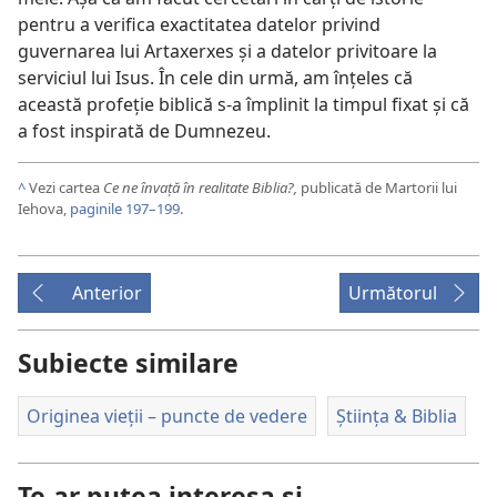
pentru a verifica exactitatea datelor privind
guvernarea lui Artaxerxes şi a datelor privitoare la
serviciul lui Isus. În cele din urmă, am înţeles că
această profeţie biblică s-a împlinit la timpul fixat şi că
a fost inspirată de Dumnezeu.
^
Vezi cartea
Ce ne învaţă în realitate Biblia?,
publicată de Martorii lui
Iehova,
paginile 197–199
.
Anterior
Următorul
Subiecte similare
Originea vieții – puncte de vedere
Știința & Biblia
Te-ar putea interesa și