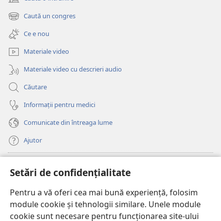
(se
deschide
Caută un congres
(se
o
deschide
fereastră
Ce e nou
o
nouă)
fereastră
Materiale video
nouă)
Materiale video cu descrieri audio
Căutare
Informații pentru medici
Comunicate din întreaga lume
Ajutor
Donații
(se
Setări de confidențialitate
deschide
o
Pentru a vă oferi cea mai bună experiență, folosim
Watchtower – BIBLIOTECĂ ONLINE™
(se
fereastră
module cookie și tehnologii similare. Unele module
deschide
nouă)
®
JW Hub
cookie sunt necesare pentru funcționarea site-ului
o
(se