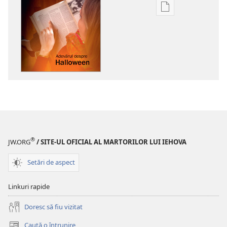
Opțiuni
de
descărcare
pentru
publicații
TREZIȚI-
VĂ!
Adevărul
despre
Halloween
®
JW.ORG
/ SITE-UL OFICIAL AL MARTORILOR LUI IEHOVA
Setări de aspect
Linkuri rapide
Doresc să fiu vizitat
Caută o întrunire