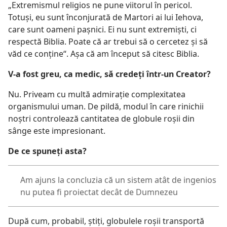
„Extremismul religios ne pune viitorul în pericol.
Totuşi, eu sunt înconjurată de Martori ai lui Iehova,
care sunt oameni paşnici. Ei nu sunt extremişti, ci
respectă Biblia. Poate că ar trebui să o cercetez şi să
văd ce conţine“. Aşa că am început să citesc Biblia.
V-a fost greu, ca medic, să credeţi într-un Creator?
Nu. Priveam cu multă admiraţie complexitatea
organismului uman. De pildă, modul în care rinichii
noştri controlează cantitatea de globule roşii din
sânge este impresionant.
De ce spuneţi asta?
Am ajuns la concluzia că un sistem atât de ingenios
nu putea fi proiectat decât de Dumnezeu
După cum, probabil, ştiţi, globulele roşii transportă