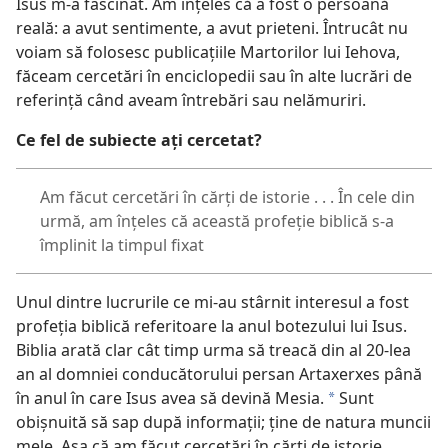
Isus m-a fascinat. Am înţeles că a fost o persoană
reală: a avut sentimente, a avut prieteni. Întrucât nu
voiam să folosesc publicaţiile Martorilor lui Iehova,
făceam cercetări în enciclopedii sau în alte lucrări de
referinţă când aveam întrebări sau nelămuriri.
Ce fel de subiecte aţi cercetat?
Am făcut cercetări în cărţi de istorie . . . În cele din
urmă, am înţeles că această profeţie biblică s-a
împlinit la timpul fixat
Unul dintre lucrurile ce mi-au stârnit interesul a fost
profeţia biblică referitoare la anul botezului lui Isus.
Biblia arată clar cât timp urma să treacă din al 20-lea
an al domniei conducătorului persan Artaxerxes până
în anul în care Isus avea să devină Mesia.
Sunt
*
obişnuită să sap după informaţii; ţine de natura muncii
mele. Aşa că am făcut cercetări în cărţi de istorie