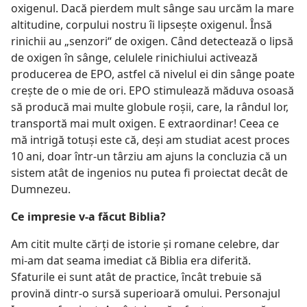
oxigenul. Dacă pierdem mult sânge sau urcăm la mare
altitudine, corpului nostru îi lipseşte oxigenul. Însă
rinichii au „senzori“ de oxigen. Când detectează o lipsă
de oxigen în sânge, celulele rinichiului activează
producerea de EPO, astfel că nivelul ei din sânge poate
creşte de o mie de ori. EPO stimulează măduva osoasă
să producă mai multe globule roşii, care, la rândul lor,
transportă mai mult oxigen. E extraordinar! Ceea ce
mă intrigă totuşi este că, deşi am studiat acest proces
10 ani, doar într-un târziu am ajuns la concluzia că un
sistem atât de ingenios nu putea fi proiectat decât de
Dumnezeu.
Ce impresie v-a făcut Biblia?
Am citit multe cărţi de istorie şi romane celebre, dar
mi-am dat seama imediat că Biblia era diferită.
Sfaturile ei sunt atât de practice, încât trebuie să
provină dintr-o sursă superioară omului. Personajul