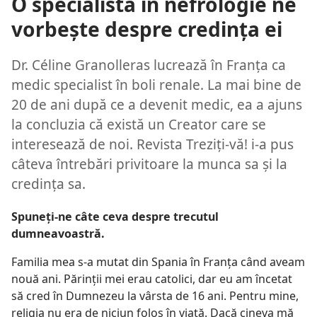
O specialistă în nefrologie ne
vorbeşte despre credinţa ei
Dr. Céline Granolleras lucrează în Franţa ca
medic specialist în boli renale. La mai bine de
20 de ani după ce a devenit medic, ea a ajuns
la concluzia că există un Creator care se
interesează de noi. Revista Treziţi-vă! i-a pus
câteva întrebări privitoare la munca sa şi la
credinţa sa.
Spuneţi-ne câte ceva despre trecutul
dumneavoastră.
Familia mea s-a mutat din Spania în Franţa când aveam
nouă ani. Părinţii mei erau catolici, dar eu am încetat
să cred în Dumnezeu la vârsta de 16 ani. Pentru mine,
religia nu era de niciun folos în viaţă. Dacă cineva mă