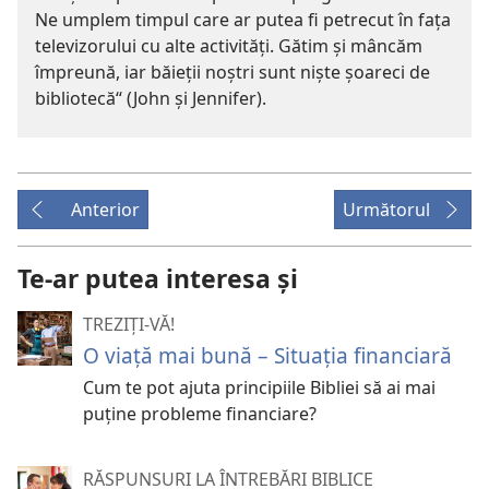
Ne umplem timpul care ar putea fi petrecut în faţa
televizorului cu alte activităţi. Gătim şi mâncăm
împreună, iar băieţii noştri sunt nişte şoareci de
bibliotecă“ (John şi Jennifer).
Anterior
Următorul
Te-ar putea interesa și
TREZIȚI-VĂ!
O viață mai bună – Situația financiară
Cum te pot ajuta principiile Bibliei să ai mai
puține probleme financiare?
RĂSPUNSURI LA ÎNTREBĂRI BIBLICE