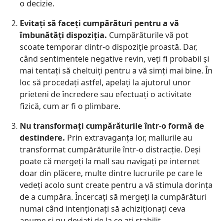
o decizie.
Evitaţi să faceţi cumpărături pentru a vă
îmbunătăţi dispoziţia.
Cumpărăturile vă pot
scoate temporar dintr-o dispoziţie proastă. Dar,
când sentimentele negative revin, veţi fi probabil şi
mai tentaţi să cheltuiţi pentru a vă simţi mai bine. În
loc să procedaţi astfel, apelaţi la ajutorul unor
prieteni de încredere sau efectuaţi o activitate
fizică, cum ar fi o plimbare.
Nu transformaţi cumpărăturile într-o formă de
destindere.
Prin extravaganţa lor, mallurile au
transformat cumpărăturile într-o distracţie. Deşi
poate că mergeţi la mall sau navigaţi pe internet
doar din plăcere, multe dintre lucrurile pe care le
vedeţi acolo sunt create pentru a vă stimula dorinţa
de a cumpăra. Încercaţi să mergeţi la cumpărături
numai când intenţionaţi să achiziţionaţi ceva
anume şi nu deviaţi de la ce aţi stabilit.