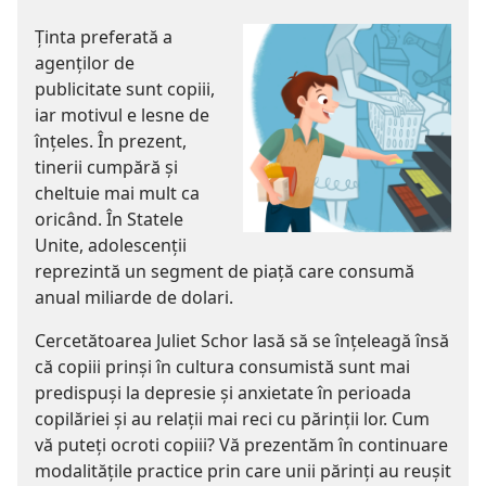
Ţinta preferată a
agenţilor de
publicitate sunt copiii,
iar motivul e lesne de
înţeles. În prezent,
tinerii cumpără şi
cheltuie mai mult ca
oricând. În Statele
Unite, adolescenţii
reprezintă un segment de piaţă care consumă
anual miliarde de dolari.
Cercetătoarea Juliet Schor lasă să se înţeleagă însă
că copiii prinşi în cultura consumistă sunt mai
predispuşi la depresie şi anxietate în perioada
copilăriei şi au relaţii mai reci cu părinţii lor. Cum
vă puteţi ocroti copiii? Vă prezentăm în continuare
modalităţile practice prin care unii părinţi au reuşit