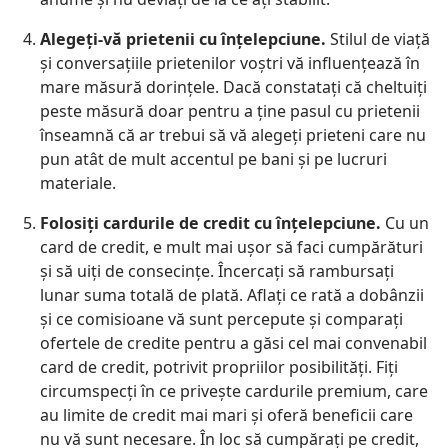
Alegeţi-vă prietenii cu înţelepciune.
Stilul de viaţă
şi conversaţiile prietenilor voştri vă influenţează în
mare măsură dorinţele. Dacă constataţi că cheltuiţi
peste măsură doar pentru a ţine pasul cu prietenii
înseamnă că ar trebui să vă alegeţi prieteni care nu
pun atât de mult accentul pe bani şi pe lucruri
materiale.
Folosiţi cardurile de credit cu înţelepciune.
Cu un
card de credit, e mult mai uşor să faci cumpărături
şi să uiţi de consecinţe. Încercaţi să rambursaţi
lunar suma totală de plată. Aflaţi ce rată a dobânzii
şi ce comisioane vă sunt percepute şi comparaţi
ofertele de credite pentru a găsi cel mai convenabil
card de credit, potrivit propriilor posibilităţi. Fiţi
circumspecţi în ce priveşte cardurile premium, care
au limite de credit mai mari şi oferă beneficii care
nu vă sunt necesare. În loc să cumpăraţi pe credit,