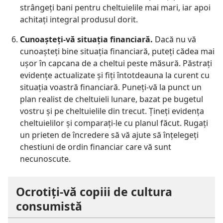
strângeţi bani pentru cheltuielile mai mari, iar apoi
achitaţi integral produsul dorit.
Cunoaşteţi-vă situaţia financiară.
Dacă nu vă
cunoaşteţi bine situaţia financiară, puteţi cădea mai
uşor în capcana de a cheltui peste măsură. Păstraţi
evidenţe actualizate şi fiţi întotdeauna la curent cu
situaţia voastră financiară. Puneţi-vă la punct un
plan realist de cheltuieli lunare, bazat pe bugetul
vostru şi pe cheltuielile din trecut. Ţineţi evidenţa
cheltuielilor şi comparaţi-le cu planul făcut. Rugaţi
un prieten de încredere să vă ajute să înţelegeţi
chestiuni de ordin financiar care vă sunt
necunoscute.
Ocrotiţi-vă copiii de cultura
consumistă