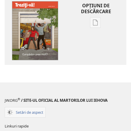
OPŢIUNI DE
DESCĂRCARE
Opțiuni
de
descărcare
pentru
publicații
TREZIȚI-
VĂ!
Cumpărăm
prea
mult?
®
JW.ORG
/ SITE-UL OFICIAL AL MARTORILOR LUI IEHOVA
Setări de aspect
Linkuri rapide