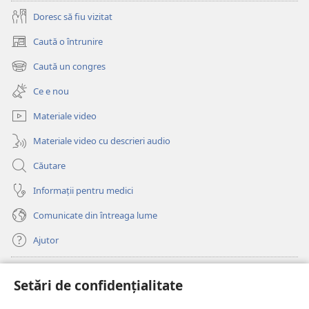
Doresc să fiu vizitat
Caută o întrunire
(se
deschide
Caută un congres
(se
o
deschide
fereastră
Ce e nou
o
nouă)
fereastră
Materiale video
nouă)
Materiale video cu descrieri audio
Căutare
Informații pentru medici
Comunicate din întreaga lume
Ajutor
Donații
(se
Setări de confidențialitate
deschide
o