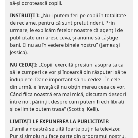
să-şi ocrotească copiii.
INSTRUIŢI-I:
„Nu-i putem feri pe copii în totalitate
de reclame, pentru că sunt pretutindeni. Prin
urmare, le explicăm fetelor noastre că agenţii de
publicitate urmăresc ceva, şi anume să câştige
bani. Ei nu au în vedere binele nostru“ (James şi
Jessica).
NU CEDAŢI:
„Copiii exercită presiuni asupra ta ca
să le cumperi ce vor şi încearcă din răsputeri să te
înduplece. Dar e important să nu cedezi. În cele
din urmă, ei învaţă că nu obţin mereu ceea ce vor.
Când fiica noastră era mai mică, discutam deseori
între noi, părinţii, despre cum putem fi echilibraţi
şi ce limite putem trasa“ (Scott şi Kelli).
LIMITAŢI-LE EXPUNEREA LA PUBLICITATE:
„Familia noastră se uită foarte puţin la televizor.
Pur şi simplu nu face parte din programul nostru.