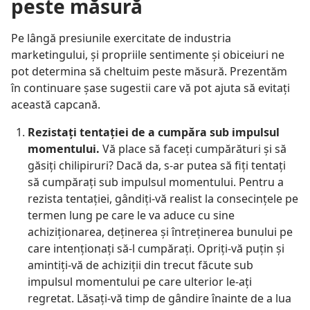
peste măsură
Pe lângă presiunile exercitate de industria
marketingului, şi propriile sentimente şi obiceiuri ne
pot determina să cheltuim peste măsură. Prezentăm
în continuare şase sugestii care vă pot ajuta să evitaţi
această capcană.
Rezistaţi tentaţiei de a cumpăra sub impulsul
momentului.
Vă place să faceţi cumpărături şi să
găsiţi chilipiruri? Dacă da, s-ar putea să fiţi tentaţi
să cumpăraţi sub impulsul momentului. Pentru a
rezista tentaţiei, gândiţi-vă realist la consecinţele pe
termen lung pe care le va aduce cu sine
achiziţionarea, deţinerea şi întreţinerea bunului pe
care intenţionaţi să-l cumpăraţi. Opriţi-vă puţin şi
amintiţi-vă de achiziţii din trecut făcute sub
impulsul momentului pe care ulterior le-aţi
regretat. Lăsaţi-vă timp de gândire înainte de a lua