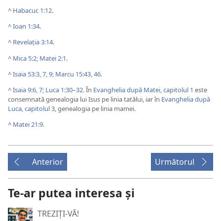
^
Habacuc 1:12
.
^
Ioan 1:34
.
^
Revelaţia 3:14
.
^
Mica 5:2;
Matei 2:1
.
^
Isaia 53:3,
7,
9;
Marcu 15:43,
46
.
^
Isaia 9:6, 7;
Luca 1:30–32
. În
Evanghelia după Matei, capitolul 1
este
consemnată genealogia lui Isus pe linia tatălui, iar în
Evanghelia după
Luca, capitolul 3
, genealogia pe linia mamei.
^
Matei 21:9
.
Anterior
Următorul
Te-ar putea interesa și
TREZIȚI-VĂ!