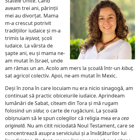
Statele Unite. Când
aveam trei ani, părinţii
mei au divorţat. Mama
m-a crescut potrivit
tradiţiilor iudaice şi m-a
trimis la
ieşivot,
şcoli
iudaice. La vârsta de
şapte ani, eu şi mama ne-
am mutat în Israel, unde
am rămas un an. Acolo am mers la şcoală într-un
kibuţ,
sat agricol colectiv
.
Apoi, ne-am mutat în Mexic.
Deşi în zona în care locuiam nu era nicio sinagogă, am
continuat să practic obiceiurile iudaice. Aprindeam
lumânări de Sabat, citeam din Tora şi mă rugam
folosind un
sidur,
o carte de rugăciuni. La şcoală
obişnuiam să le spun colegilor că religia mea era
cea
originală.
Nu am citit niciodată Noul Testament, care se
concentrează asupra serviciului şi a învăţăturilor lui