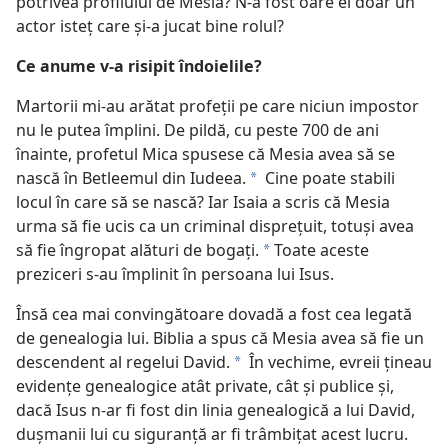
potrivea profilului de Mesia? N-a fost oare el doar un
actor isteţ care şi-a jucat bine rolul?
Ce anume v-a risipit îndoielile?
Martorii mi-au arătat profeţii pe care niciun impostor
nu le putea împlini. De pildă, cu peste 700 de ani
înainte, profetul Mica spusese că Mesia avea să se
nască în Betleemul din Iudeea.
Cine poate stabili
*
locul în care să se nască? Iar Isaia a scris că Mesia
urma să fie ucis ca un criminal dispreţuit, totuşi avea
să fie îngropat alături de bogaţi.
Toate aceste
*
preziceri s-au împlinit în persoana lui Isus.
Însă cea mai convingătoare dovadă a fost cea legată
de genealogia lui. Biblia a spus că Mesia avea să fie un
descendent al regelui David.
În vechime, evreii ţineau
*
evidenţe genealogice atât private, cât şi publice şi,
dacă Isus n-ar fi fost din linia genealogică a lui David,
duşmanii lui cu siguranţă ar fi trâmbiţat acest lucru.