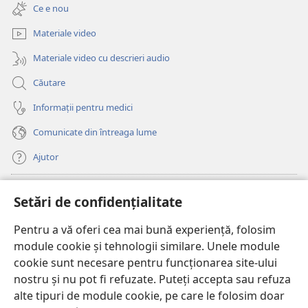
deschide
fereastră
Ce e nou
o
nouă)
fereastră
Materiale video
nouă)
Materiale video cu descrieri audio
Căutare
Informații pentru medici
Comunicate din întreaga lume
Ajutor
Donații
(se
Setări de confidențialitate
deschide
o
Pentru a vă oferi cea mai bună experiență, folosim
Watchtower – BIBLIOTECĂ ONLINE™
(se
fereastră
module cookie și tehnologii similare. Unele module
deschide
nouă)
®
JW Hub
cookie sunt necesare pentru funcționarea site-ului
o
(se
fereastră
nostru și nu pot fi refuzate. Puteți accepta sau refuza
deschide
nouă)
®
JW Library
o
alte tipuri de module cookie, pe care le folosim doar
fereastră