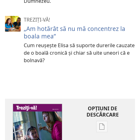
Dumnezeu.
TREZIȚI-VĂ!
„Am hotărât să nu mă concentrez la
boala mea”
Cum reuşeşte Elisa să suporte durerile cauzate
de o boală cronică şi chiar să uite uneori că e
bolnavă?
OPŢIUNI DE
DESCĂRCARE
Opțiuni
de