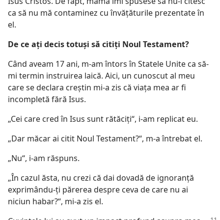
Isus Cristos. De fapt, mama îmi spusese să nu-l citesc
ca să nu mă contaminez cu învăţăturile prezentate în
el.
De ce aţi decis totuşi să citiţi Noul Testament?
Când aveam 17 ani, m-am întors în Statele Unite ca să-
mi termin instruirea laică. Aici, un cunoscut al meu
care se declara creştin mi-a zis că viaţa mea ar fi
incompletă fără Isus.
„Cei care cred în Isus sunt rătăciţi“, i-am replicat eu.
„Dar măcar ai citit Noul Testament?“, m-a întrebat el.
„Nu“, i-am răspuns.
„În cazul ăsta, nu crezi că dai dovadă de ignoranţă
exprimându-ţi părerea despre ceva de care nu ai
niciun habar?“, mi-a zis el.