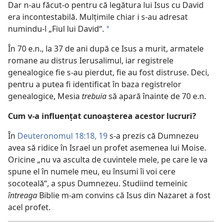
Dar n-au făcut-o pentru că legătura lui Isus cu David
era incontestabilă. Mulţimile chiar i s-au adresat
numindu-l „Fiul lui David“.
*
În 70 e.n., la 37 de ani după ce Isus a murit, armatele
romane au distrus Ierusalimul, iar registrele
genealogice fie s-au pierdut, fie au fost distruse. Deci,
pentru a putea fi identificat în baza registrelor
genealogice, Mesia
trebuia
să apară înainte de 70 e.n.
Cum v-a influenţat cunoaşterea acestor lucruri?
În
Deuteronomul 18:18, 19
s-a prezis că Dumnezeu
avea să ridice în Israel un profet asemenea lui Moise.
Oricine „nu va asculta de cuvintele mele, pe care le va
spune el în numele meu, eu însumi îi voi cere
socoteală“, a spus Dumnezeu. Studiind temeinic
întreaga
Biblie m-am convins că Isus din Nazaret a fost
acel profet.