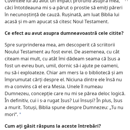
Cuvintele lui au avut un impact profund asupra mea,
căci întotdeauna mi s-a părut o prostie să emiţi păreri
în necunoştinţă de cauză. Ruşinată, am luat Biblia lui
acasă şi m-am apucat să citesc Noul Testament.
Ce efect au avut asupra dumneavoastră cele citite?
Spre surprinderea mea, am descoperit că scriitorii
Noului Testament au fost evrei. De asemenea, cu cât
citeam mai mult, cu atât îmi dădeam seama că Isus a
fost un evreu bun, umil, dornic să-i ajute pe oameni,
nu să-i exploateze. Chiar am mers la o bibliotecă şi am
împrumutat cărţi despre el. Niciuna dintre ele însă nu
m-a convins că el era Mesia. Unele îl numeau
Dumnezeu, concepţie care nu mi se părea deloc logică.
În definitiv, cui i s-a rugat Isus? Lui însuşi? În plus, Isus
a murit. Totuşi, Biblia spune despre Dumnezeu: „Tu nu
mori“.
*
Cum aţi găsit răspuns la aceste întrebări?