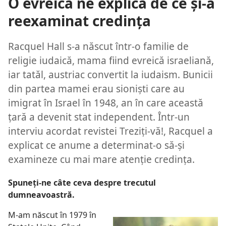
O evreică ne explică de ce şi-a
reexaminat credinţa
Racquel Hall s-a născut într-o familie de
religie iudaică, mama fiind evreică israeliană,
iar tatăl, austriac convertit la iudaism. Bunicii
din partea mamei erau sionişti care au
imigrat în Israel în 1948, an în care această
ţară a devenit stat independent. Într-un
interviu acordat revistei Treziţi-vă!, Racquel a
explicat ce anume a determinat-o să-şi
examineze cu mai mare atenţie credinţa.
Spuneţi-ne câte ceva despre trecutul
dumneavoastră.
M-am născut în 1979 în