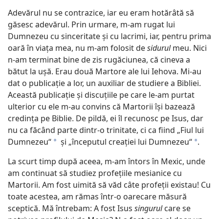
Adevărul nu se contrazice, iar eu eram hotărâtă să
găsesc adevărul. Prin urmare, m-am rugat lui
Dumnezeu cu sinceritate şi cu lacrimi, iar, pentru prima
oară în viaţa mea, nu m-am folosit de
sidurul
meu. Nici
n-am terminat bine de zis rugăciunea, că cineva a
bătut la uşă. Erau două Martore ale lui Iehova. Mi-au
dat o publicaţie a lor, un auxiliar de studiere a Bibliei.
Această publicaţie şi discuţiile pe care le-am purtat
ulterior cu ele m-au convins că Martorii îşi bazează
credinţa pe Biblie. De pildă, ei îl recunosc pe Isus, dar
nu ca făcând parte dintr-o trinitate, ci ca fiind „Fiul lui
Dumnezeu“
şi „începutul creaţiei lui Dumnezeu“
.
*
*
La scurt timp după aceea, m-am întors în Mexic, unde
am continuat să studiez profeţiile mesianice cu
Martorii. Am fost uimită să văd câte profeţii existau! Cu
toate acestea, am rămas într-o oarecare măsură
sceptică. Mă întrebam: A fost Isus
singurul
care se