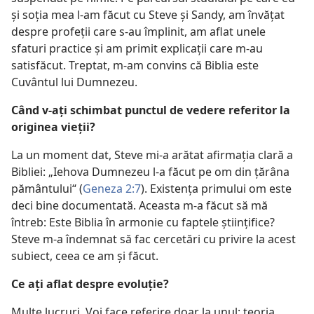
şi soţia mea l-am făcut cu Steve şi Sandy, am învăţat
despre profeţii care s-au împlinit, am aflat unele
sfaturi practice şi am primit explicaţii care m-au
satisfăcut. Treptat, m-am convins că Biblia este
Cuvântul lui Dumnezeu.
Când v-aţi schimbat punctul de vedere referitor la
originea vieţii?
La un moment dat, Steve mi-a arătat afirmaţia clară a
Bibliei: „Iehova Dumnezeu l-a făcut pe om din ţărâna
pământului“ (
Geneza 2:7
). Existenţa primului om este
deci bine documentată. Aceasta m-a făcut să mă
întreb: Este Biblia în armonie cu faptele ştiinţifice?
Steve m-a îndemnat să fac cercetări cu privire la acest
subiect, ceea ce am şi făcut.
Ce aţi aflat despre evoluţie?
Multe lucruri. Voi face referire doar la unul: teoria