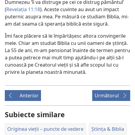
Dumnezeu ‘îi va distruge pe cei ce distrug pământul’
(
Revelaţia 11:18
). Aceste cuvinte au avut un impact
puternic asupra mea. Pe măsură ce studiam Biblia, mi-
am dat seama că speranţa biblică este sigură.
Îmi face plăcere să le împărtăşesc altora convingerile
mele. Chiar am studiat Biblia cu unii oameni de ştiinţă.
La 55 de ani, m-am pensionat înainte de termen pentru
a putea petrece mai mult timp ajutându-i pe alţii să-l
cunoască pe Creatorul vieţii şi să afle scopul lui cu
privire la planeta noastră minunată.
Anterior
Următorul
Subiecte similare
Originea vieții – puncte de vedere
Știința & Biblia