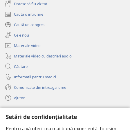
Doresc să fiu vizitat
Caută o întrunire
(se
deschide
Caută un congres
(se
o
deschide
fereastră
Ce e nou
o
nouă)
fereastră
Materiale video
nouă)
Materiale video cu descrieri audio
Căutare
Informații pentru medici
Comunicate din întreaga lume
Ajutor
Donații
(se
Setări de confidențialitate
deschide
o
Pentru a vă oferi cea mai bună experiență, folosim
Watchtower – BIBLIOTECĂ ONLINE™