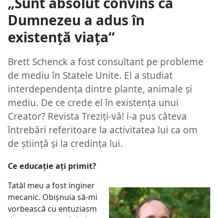
„Sunt absolut convins că
Dumnezeu a adus în
existenţă viaţa“
Brett Schenck a fost consultant pe probleme
de mediu în Statele Unite. El a studiat
interdependenţa dintre plante, animale şi
mediu. De ce crede el în existenţa unui
Creator? Revista Treziţi-vă! i-a pus câteva
întrebări referitoare la activitatea lui ca om
de ştiinţă şi la credinţa lui.
Ce educaţie aţi primit?
Tatăl meu a fost inginer
mecanic. Obişnuia să-mi
vorbească cu entuziasm