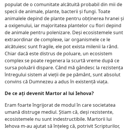
populat de o comunitate alcătuită probabil din mii de
specii de animale, plante, bacterii şi fungi. Toate
animalele depind de plante pentru obţinerea hranei şi
a oxigenului, iar majoritatea plantelor cu flori depind
de animale pentru polenizare. Deşi ecosistemele sunt
extraordinar de complexe, iar organismele ce le
alcătuiesc sunt fragile, ele pot exista milenii la rând.
Chiar dacă este distrus de poluare, un ecosistem
complex se poate regenera la scurtă vreme după ce
sursa poluării dispare. Când mă gândesc la rezistenţa
întregului sistem al vieţii de pe pământ, sunt absolut
convins că Dumnezeu a adus în existenţă viaţa.
De ce aţi devenit Martor al lui Iehova?
Eram foarte îngrijorat de modul în care societatea
umană distruge mediul. Ştiam că, deşi rezistente,
ecosistemele nu sunt indestructibile. Martorii lui
Iehova m-au ajutat să înţeleg că, potrivit Scripturilor,