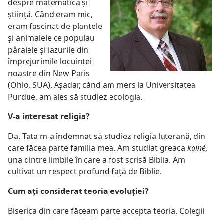
despre matematică şi
ştiinţă. Când eram mic,
eram fascinat de plantele
şi animalele ce populau
pâraiele şi iazurile din
împrejurimile locuinţei
noastre din New Paris
(Ohio, SUA). Aşadar, când am mers la Universitatea
Purdue, am ales să studiez ecologia.
V-a interesat religia?
Da. Tata m-a îndemnat să studiez religia luterană, din
care făcea parte familia mea. Am studiat greaca
koiné,
una dintre limbile în care a fost scrisă Biblia. Am
cultivat un respect profund faţă de Biblie.
Cum aţi considerat teoria evoluţiei?
Biserica din care făceam parte accepta teoria. Colegii