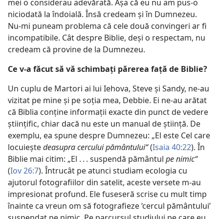
mei o considerau adevărată. Aşa că eu nu am pus-o
niciodată la îndoială. Însă credeam şi în Dumnezeu.
Nu-mi puneam problema că cele două convingeri ar fi
incompatibile. Cât despre Biblie, deşi o respectam, nu
credeam că provine de la Dumnezeu.
Ce v-a făcut să vă schimbaţi părerea faţă de Biblie?
Un cuplu de Martori ai lui Iehova, Steve şi Sandy, ne-au
vizitat pe mine şi pe soţia mea, Debbie. Ei ne-au arătat
că Biblia conţine informaţii exacte din punct de vedere
ştiinţific, chiar dacă nu este un manual de ştiinţă. De
exemplu, ea spune despre Dumnezeu: „El este Cel care
locuieşte
deasupra cercului pământului“
(
Isaia 40:22
). În
Biblie mai citim: „El . . . suspendă pământul
pe nimic“
(
Iov 26:7
). Întrucât pe atunci studiam ecologia cu
ajutorul fotografiilor din satelit, aceste versete m-au
impresionat profund. Ele fuseseră scrise cu mult timp
înainte ca vreun om să fotografieze ‘cercul pământului’
suspendat pe
nimic. Pe parcursul studiului pe care eu