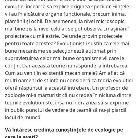
evoluţiei încearcă să explice originea speciilor. Fiinţele
vii au în alcătuire organe funcţionale, precum inima,
plămânii şi ochii. De asemenea, la nivel microscopic,
mai bine zis la nivel celular, se pot observa „maşinării“
proiectate cu măiestrie. De unde provin proiectele
pentru toate acestea? Evoluţioniştii susţin că cele mai
bune mecanisme se selecţionează automat prin
supravieţuirea celor mai bune organisme vii care le
conţin. Dar această teorie nu răspunde la întrebarea:
Cum au venit în existenţă mecanismele? Am aflat că
mulţi oameni de ştiinţă nu consideră că teoria evoluţiei
oferă răspunsul la această întrebare. Un profesor de
zoologie mi-a mărturisit că nu credea în niciuna dintre
teoriile evoluţioniste, însă nu îndrăznea să-şi exprime
în public punctul de vedere de teamă să nu-şi piardă
locul de muncă.
Vă întăresc credinţa cunoştinţele de ecologie pe
care le aveţi?