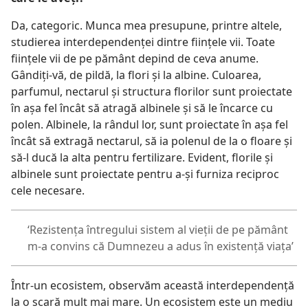
Da, categoric. Munca mea presupune, printre altele,
studierea interdependenţei dintre fiinţele vii. Toate
fiinţele vii de pe pământ depind de ceva anume.
Gândiţi-vă, de pildă, la flori şi la albine. Culoarea,
parfumul, nectarul şi structura florilor sunt proiectate
în aşa fel încât să atragă albinele şi să le încarce cu
polen. Albinele, la rândul lor, sunt proiectate în aşa fel
încât să extragă nectarul, să ia polenul de la o floare şi
să-l ducă la alta pentru fertilizare. Evident, florile şi
albinele sunt proiectate pentru a-şi furniza reciproc
cele necesare.
‘Rezistenţa întregului sistem al vieţii de pe pământ
m-a convins că Dumnezeu a adus în existenţă viaţa’
Într-un ecosistem, observăm această interdependenţă
la o scară mult mai mare. Un ecosistem este un mediu