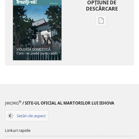
OPŢIUNI DE
DESCĂRCARE
Opțiuni
de
descărcare
pentru
publicații
TREZIȚI-
VĂ!
Violenţa
domestică
—
Cum
®
JW.ORG
/ SITE-UL OFICIAL AL MARTORILOR LUI IEHOVA
i
se
Setări de aspect
poate
pune
Linkuri rapide
capăt