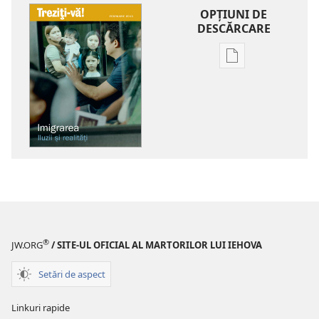
OPŢIUNI DE
DESCĂRCARE
Opțiuni
de
descărcare
pentru
publicații
TREZIȚI-
VĂ!
Imigrarea
—
Iluzii
şi
®
JW.ORG
/ SITE-UL OFICIAL AL MARTORILOR LUI IEHOVA
realităţi
Setări de aspect
Linkuri rapide