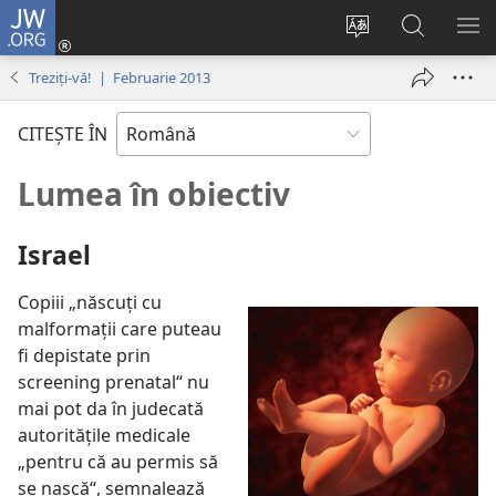
JW.ORG
Conectează-
te
Schimbaţi
Căutați
AR
(se
limba
pe
ME
Treziți-vă! | Februarie 2013
deschide
site-
JW.ORG
o
ului
CITEŞTE ÎN
fereastră
nouă)
Lumea în obiectiv
Israel
Copiii „născuţi cu
malformaţii care puteau
fi depistate prin
screening prenatal“ nu
mai pot da în judecată
autorităţile medicale
„pentru că au permis să
se nască“, semnalează