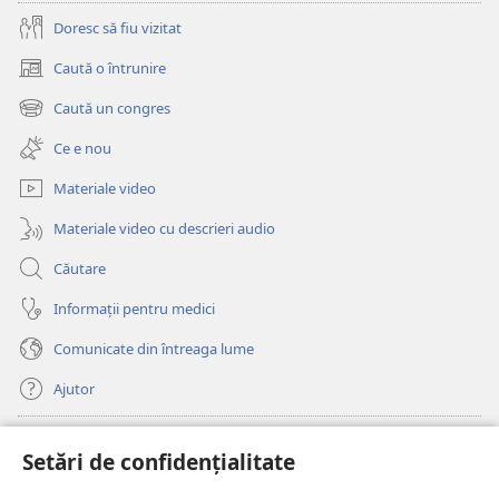
Doresc să fiu vizitat
Caută o întrunire
(se
deschide
Caută un congres
(se
o
deschide
fereastră
Ce e nou
o
nouă)
fereastră
Materiale video
nouă)
Materiale video cu descrieri audio
Căutare
Informații pentru medici
Comunicate din întreaga lume
Ajutor
Donații
(se
Setări de confidențialitate
deschide
o