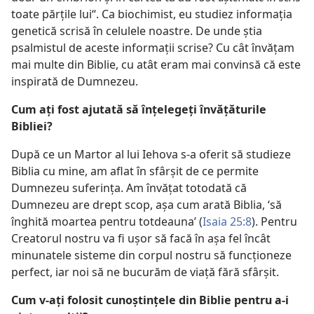
toate părţile lui“. Ca biochimist, eu studiez informaţia
genetică scrisă în celulele noastre. De unde ştia
psalmistul de aceste informaţii scrise? Cu cât învăţam
mai multe din Biblie, cu atât eram mai convinsă că este
inspirată de Dumnezeu.
Cum aţi fost ajutată să înţelegeţi învăţăturile
Bibliei?
După ce un Martor al lui Iehova s-a oferit să studieze
Biblia cu mine, am aflat în sfârşit de ce permite
Dumnezeu suferinţa. Am învăţat totodată că
Dumnezeu are drept scop, aşa cum arată Biblia, ‘să
înghită moartea pentru totdeauna’ (
Isaia 25:8
). Pentru
Creatorul nostru va fi uşor să facă în aşa fel încât
minunatele sisteme din corpul nostru să funcţioneze
perfect, iar noi să ne bucurăm de viaţă fără sfârşit.
Cum v-aţi folosit cunoştinţele din Biblie pentru a-i