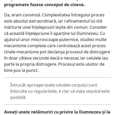
programate fusese conceput de cineva.
Da, eram convinsă. Complexitatea întregului proces
este absolut extraordinară, iar rafinamentul lui stă
mărturie unei înţelepciuni ieşite din comun. Consider
că această înţelepciune îi aparţine lui Dumnezeu. Cu
ajutorul unor miscroscoape puternice, studiez multe
mecanisme complexe care controlează acest proces.
Unele mecanisme pot declanşa procesul de distrugere
în doar câteva secunde dacă e necesar, iar celulele iau
parte la propria distrugere. Procesul este uluitor de
bine pus la punct.
Întrucât aproape toate celulele corpului sunt
înlocuite cu regularitate, e clar că viaţa veşnică este
posibilă
Aveaţi unele nelămuriri cu privire la Dumnezeu şi la