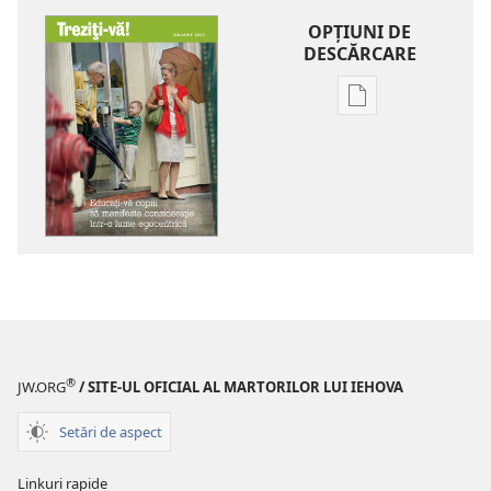
OPŢIUNI DE
DESCĂRCARE
Opțiuni
de
descărcare
pentru
publicații
TREZIȚI-
VĂ!
Educaţi-
vă
copiii
să
®
JW.ORG
/ SITE-UL OFICIAL AL MARTORILOR LUI IEHOVA
manifeste
consideraţie
Setări de aspect
într-
o
Linkuri rapide