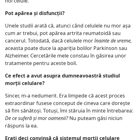
noi celule.
Pot apărea şi disfuncţii?
Unele studii arată că, atunci când celulele nu mor aşa
cum ar trebui, pot apărea artrita reumatoidă sau
cancerul. Totodată, dacă celulele mor
înainte de vreme,
aceasta poate duce la apariţia bolilor Parkinson sau
Alzheimer. Cercetările mele constau în găsirea unor
tratamente pentru aceste boli.
Ce efect a avut asupra dumneavoastră studiul
morţii celulare?
Sincer, m-a nedumerit. Era limpede că acest proces
extraordinar fusese conceput de cineva care doreşte
să fim sănătoşi. Totuşi, îmi stăruia în minte întrebarea:
De ce suferă şi mor oamenii?
Nu puteam găsi niciun
răspuns la ea.
Eraţi deci convinsă că sistemul morţii celulare