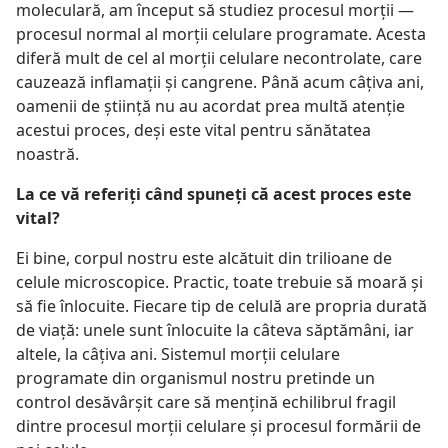
moleculară, am început să studiez procesul morţii —
procesul normal al morţii celulare programate. Acesta
diferă mult de cel al morţii celulare necontrolate, care
cauzează inflamaţii şi cangrene. Până acum câţiva ani,
oamenii de ştiinţă nu au acordat prea multă atenţie
acestui proces, deşi este vital pentru sănătatea
noastră.
La ce vă referiţi când spuneţi că acest proces este
vital?
Ei bine, corpul nostru este alcătuit din trilioane de
celule microscopice. Practic, toate trebuie să moară şi
să fie înlocuite. Fiecare tip de celulă are propria durată
de viaţă: unele sunt înlocuite la câteva săptămâni, iar
altele, la câţiva ani. Sistemul morţii celulare
programate din organismul nostru pretinde un
control desăvârşit care să menţină echilibrul
fragil
dintre procesul morţii celulare şi procesul formării de