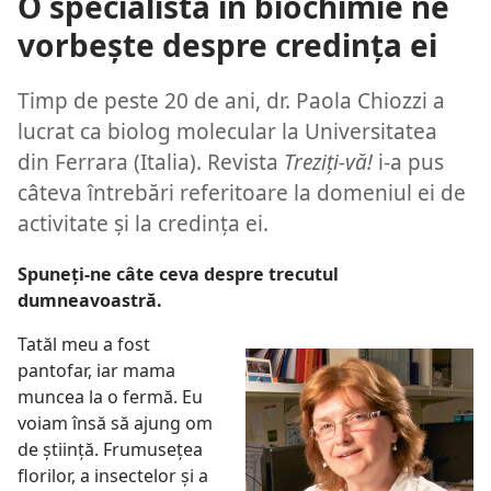
O specialistă în biochimie ne
vorbeşte despre credinţa ei
Timp de peste 20 de ani, dr. Paola Chiozzi a
lucrat ca biolog molecular la Universitatea
din Ferrara (Italia). Revista
Treziţi-vă!
i-a pus
câteva întrebări referitoare la domeniul ei de
activitate şi la credinţa ei.
Spuneţi-ne câte ceva despre trecutul
dumneavoastră.
Tatăl meu a fost
pantofar, iar mama
muncea la o fermă. Eu
voiam însă să ajung om
de ştiinţă. Frumuseţea
florilor, a insectelor şi a