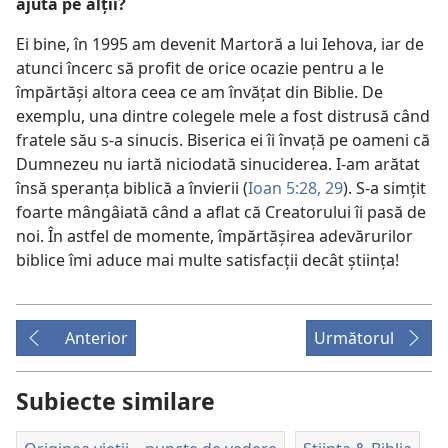
ajuta pe alţii?
Ei bine, în 1995 am devenit Martoră a lui Iehova, iar de
atunci încerc să profit de orice ocazie pentru a le
împărtăşi altora ceea ce am învăţat din Biblie. De
exemplu, una dintre colegele mele a fost distrusă când
fratele său s-a sinucis. Biserica ei îi învaţă pe oameni că
Dumnezeu nu iartă niciodată sinuciderea. I-am arătat
însă speranţa biblică a învierii (
Ioan 5:28, 29
). S-a simţit
foarte mângâiată când a aflat că Creatorului îi pasă de
noi. În astfel de momente, împărtăşirea adevărurilor
biblice îmi aduce mai multe satisfacţii decât ştiinţa!
Anterior
Următorul
Subiecte similare