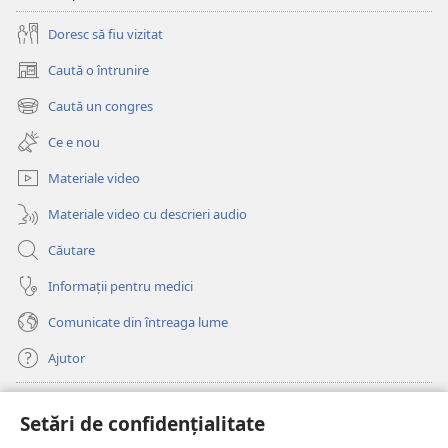
lume
egocentrică
Doresc să fiu vizitat
Caută o întrunire
(se
deschide
Caută un congres
(se
o
deschide
fereastră
Ce e nou
o
nouă)
fereastră
Materiale video
nouă)
Materiale video cu descrieri audio
Căutare
Informații pentru medici
Comunicate din întreaga lume
Ajutor
Donații
(se
Setări de confidențialitate
deschide