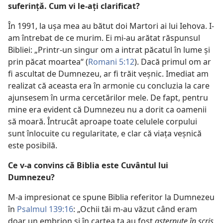
suferinţă. Cum vi le-aţi clarificat?
În 1991, la uşa mea au bătut doi Martori ai lui Iehova. I-
am întrebat de ce murim. Ei mi-au arătat răspunsul
Bibliei: „Printr-un singur om a intrat păcatul în lume şi
prin păcat moartea“ (
Romani 5:12
). Dacă primul om ar
fi ascultat de Dumnezeu, ar fi trăit veşnic. Imediat am
realizat că aceasta era în armonie cu concluzia la care
ajunsesem în urma cercetărilor mele. De fapt, pentru
mine era evident că Dumnezeu nu a dorit ca oamenii
să moară. Întrucât aproape toate celulele corpului
sunt înlocuite cu regularitate, e clar că viaţa veşnică
este posibilă.
Ce v-a convins că Biblia este Cuvântul lui
Dumnezeu?
M-a impresionat ce spune Biblia referitor la Dumnezeu
în
Psalmul 139:16
: „Ochii tăi m-au văzut când eram
doar un embrion şi în cartea ta au fost
aşternute în scris