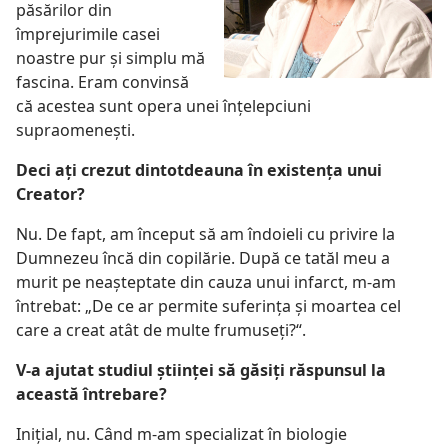
păsărilor din
împrejurimile casei
noastre pur şi simplu mă
fascina. Eram convinsă
că acestea sunt opera unei înţelepciuni
supraomeneşti.
Deci aţi crezut dintotdeauna în existenţa unui
Creator?
Nu. De fapt, am început să am îndoieli cu privire la
Dumnezeu încă din copilărie. După ce tatăl meu a
murit pe neaşteptate din cauza unui infarct, m-am
întrebat: „De ce ar permite suferinţa şi moartea cel
care a creat atât de multe frumuseţi?“.
V-a ajutat studiul ştiinţei să găsiţi răspunsul la
această întrebare?
Iniţial, nu. Când m-am specializat în biologie