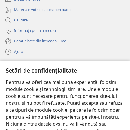
nouă)
Materiale video cu descrieri audio
Căutare
Informații pentru medici
Comunicate din întreaga lume
Ajutor
Donații
(se
Setări de confidențialitate
deschide
o
Pentru a vă oferi cea mai bună experiență, folosim
Watchtower – BIBLIOTECĂ ONLINE™
(se
fereastră
module cookie și tehnologii similare. Unele module
deschide
nouă)
®
JW Hub
cookie sunt necesare pentru funcționarea site-ului
o
(se
fereastră
nostru și nu pot fi refuzate. Puteți accepta sau refuza
deschide
nouă)
®
JW Library
o
alte tipuri de module cookie, pe care le folosim doar
fereastră
pentru a vă îmbunătăți experiența pe site-ul nostru.
nouă)
Watchtower Library
Niciuna dintre datele dvs. nu va fi vândută sau