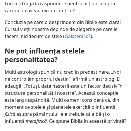
Lui să îi tragă la răspundere pentru acţiuni asupra
cărora nu aveau niciun control?
Concluzia pe care o desprindem din Biblie este clară:
Cursul vieţii noastre depinde de alegerile pe care le
facem, nicidecum de stele (
Galateni 6:7
).
Ne pot influenţa stelele
personalitatea?
Mulţi astrologi spun că nu cred în predestinare. „Noi
ne controlăm propriul destin“, afirmă un astrolog. El
adaugă: „Totuşi, data naşterii este un factor decisiv în
structura personalităţii noastre“. Această concepţie
este larg răspândită. Mulţi oameni consideră că, din
moment ce stelele şi planetele exercită o influenţă
fizică
asupra pământului, ele trebuie să aibă şi o
influenţă
metafizică.
Ce spune Biblia în această privinţă?