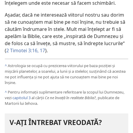
înţelegem unde este necesar să facem schimbări.
Aşadar, dacă ne interesează viitorul nostru sau dorim
să ne cunoaştem mai bine pe noi înşine, nu trebuie să
căutăm îndrumare în stele. Mult mai înţelept ar fi să
apelăm la Biblie, care este „inspirată de Dumnezeu şi
de folos ca să înveţe, să mustre, să îndrepte lucrurile“
(
2 Timotei 3:16, 17
).
^
Astrologia se ocupă cu prezicerea viitorului pe baza poziţiei şi
mişcării planetelor, a soarelui, a lunii şi a stelelor, susţinând că acestea
ne pot influenţa şi ne pot ajuta să ne cunoaştem mai bine pe noi
înşine.
^
Pentru informaţii suplimentare referitoare la scopul lui Dumnezeu,
vezi
capitolul 3
al cărţii
Ce ne învaţă în realitate Biblia?,
publicate de
Martorii lui Iehova.
V-AŢI ÎNTREBAT VREODATĂ?