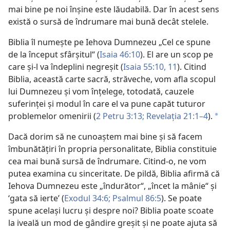
mai bine pe noi înşine este lăudabilă. Dar în acest sens
există o sursă de îndrumare mai bună decât stelele.
Biblia îl numeşte pe Iehova Dumnezeu „Cel ce spune
de la început sfârşitul“ (
Isaia 46:10
). El are un scop pe
care şi-l va îndeplini negreşit (
Isaia 55:10, 11
). Citind
Biblia, această carte sacră, străveche, vom afla scopul
lui Dumnezeu şi vom înţelege, totodată, cauzele
suferinţei şi modul în care el va pune capăt tuturor
problemelor omenirii (
2 Petru 3:13;
Revelaţia 21:1–4
).
*
Dacă dorim să ne cunoaştem mai bine şi să facem
îmbunătăţiri în propria personalitate, Biblia constituie
cea mai bună sursă de îndrumare. Citind-o, ne vom
putea examina cu sinceritate. De pildă, Biblia afirmă că
Iehova Dumnezeu este „îndurător“, „încet la mânie“ şi
‘gata să ierte’ (
Exodul 34:6;
Psalmul 86:5
). Se poate
spune acelaşi lucru şi despre noi? Biblia poate scoate
la iveală un mod de gândire greşit şi ne poate ajuta să