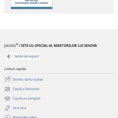
publicații
TREZIȚI-
VĂ!
Cum
poţi
face
din
®
JW.ORG
/ SITE-UL OFICIAL AL MARTORILOR LUI IEHOVA
instruirea
şcolară
Setări de aspect
o
reuşită?
Linkuri rapide
Doresc să fiu vizitat
Caută o întrunire
(se
deschide
Caută un congres
(se
o
deschide
fereastră
Ce e nou
o
nouă)
fereastră
Materiale video