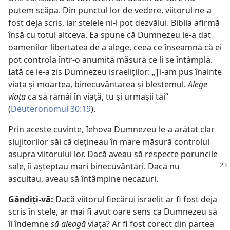
putem scăpa. Din punctul lor de vedere, viitorul ne-a
fost deja scris, iar stelele ni-l pot dezvălui. Biblia afirmă
însă cu totul altceva. Ea spune că Dumnezeu le-a dat
oamenilor libertatea de a alege, ceea ce înseamnă că ei
pot controla într-o anumită măsură ce li se întâmplă.
Iată ce le-a zis Dumnezeu israeliţilor: „Ţi-am pus înainte
viaţa şi moartea, binecuvântarea şi blestemul.
Alege
viaţa
ca să rămâi în viaţă, tu şi urmaşii tăi“
(
Deuteronomul 30:19
).
Prin aceste cuvinte, Iehova Dumnezeu le-a arătat clar
slujitorilor săi că deţineau în mare măsură controlul
asupra viitorului lor. Dacă aveau să respecte poruncile
sale, îi aşteptau
mari binecuvântări. Dacă nu
ascultau, aveau să întâmpine necazuri.
Gândiţi-vă:
Dacă viitorul fiecărui israelit ar fi fost deja
scris în stele, ar mai fi avut oare sens ca Dumnezeu să
îi îndemne
să aleagă
viaţa? Ar fi fost corect din partea