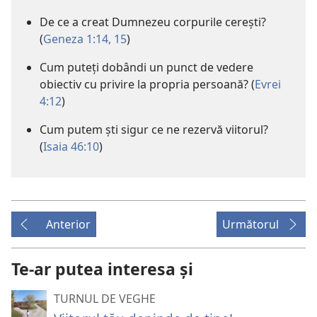
De ce a creat Dumnezeu corpurile cereşti?
(
Geneza 1:14, 15
)
Cum puteţi dobândi un punct de vedere
obiectiv cu privire la propria persoană? (
Evrei
4:12
)
Cum putem şti sigur ce ne rezervă viitorul?
(
Isaia 46:10
)
Anterior
Următorul
Te-ar putea interesa și
TURNUL DE VEGHE