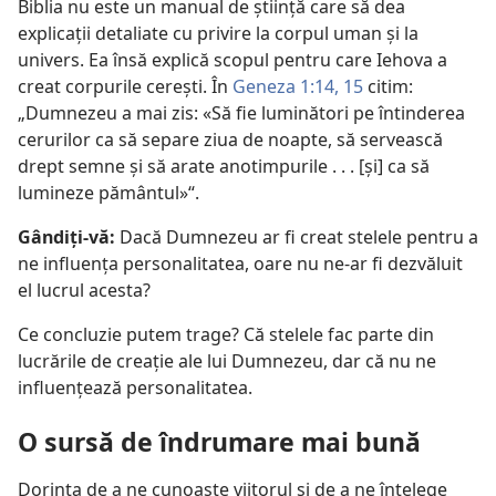
Biblia nu este un manual de ştiinţă care să dea
explicaţii detaliate cu privire la corpul uman şi la
univers. Ea însă explică scopul pentru care Iehova a
creat corpurile cereşti. În
Geneza 1:14, 15
citim:
„Dumnezeu a mai zis: «Să fie luminători pe întinderea
cerurilor ca să separe ziua de noapte, să servească
drept semne şi să arate anotimpurile . . . [şi] ca să
lumineze pământul»“.
Gândiţi-vă:
Dacă Dumnezeu ar fi creat stelele pentru a
ne influenţa personalitatea, oare nu ne-ar fi dezvăluit
el lucrul acesta?
Ce concluzie putem trage? Că stelele fac parte din
lucrările de creaţie ale lui Dumnezeu, dar că nu ne
influenţează personalitatea.
O sursă de îndrumare mai bună
Dorinţa de a ne cunoaşte viitorul şi de a ne înţelege