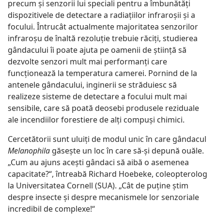
precum şi senzorii lui speciali pentru a îmbunătăţi
dispozitivele de detectare a radiaţiilor infraroşii şi a
focului. Întrucât actualmente majoritatea senzorilor
infraroşu de înaltă rezoluţie trebuie răciţi, studierea
gândacului îi poate ajuta pe oamenii de ştiinţă să
dezvolte senzori mult mai performanţi care
funcţionează la temperatura camerei. Pornind de la
antenele gândacului, inginerii se străduiesc să
realizeze sisteme de detectare a focului mult mai
sensibile, care să poată deosebi produsele reziduale
ale incendiilor forestiere de alţi compuşi chimici.
Cercetătorii sunt uluiţi de modul unic în care gândacul
Melanophila
găseşte un loc în care să-şi depună ouăle.
„Cum au ajuns aceşti gândaci să aibă o asemenea
capacitate?“, întreabă Richard Hoebeke, coleopterolog
la Universitatea Cornell (SUA). „Cât de puţine ştim
despre insecte şi despre mecanismele lor senzoriale
incredibil de complexe!“