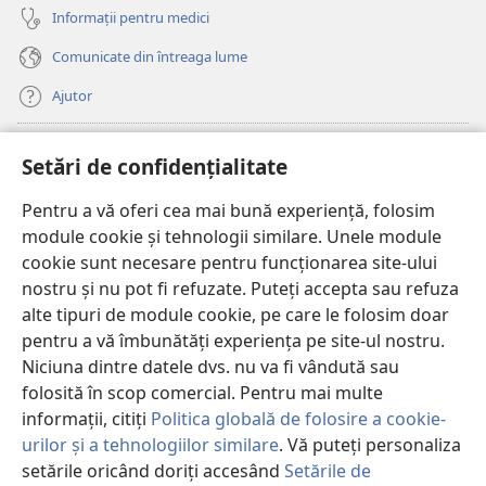
Informații pentru medici
Comunicate din întreaga lume
Ajutor
Donații
(se
Setări de confidențialitate
deschide
o
Pentru a vă oferi cea mai bună experiență, folosim
Watchtower – BIBLIOTECĂ ONLINE™
(se
fereastră
module cookie și tehnologii similare. Unele module
deschide
nouă)
®
JW Hub
cookie sunt necesare pentru funcționarea site-ului
o
(se
fereastră
nostru și nu pot fi refuzate. Puteți accepta sau refuza
deschide
nouă)
®
JW Library
o
alte tipuri de module cookie, pe care le folosim doar
fereastră
pentru a vă îmbunătăți experiența pe site-ul nostru.
nouă)
Watchtower Library
Niciuna dintre datele dvs. nu va fi vândută sau
folosită în scop comercial. Pentru mai multe
informații, citiți
Politica globală de folosire a cookie-
urilor și a tehnologiilor similare
. Vă puteți personaliza
setările oricând doriți accesând
Setările de
Copyright
© 2026 Watch Tower Bible and Tract Society of Pennsylvania.