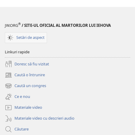
poţi
face
din
®
JW.ORG
/ SITE-UL OFICIAL AL MARTORILOR LUI IEHOVA
instruirea
şcolară
Setări de aspect
o
reuşită?
Linkuri rapide
Doresc să fiu vizitat
Caută o întrunire
(se
deschide
Caută un congres
(se
o
deschide
fereastră
Ce e nou
o
nouă)
fereastră
Materiale video
nouă)
Materiale video cu descrieri audio
Căutare