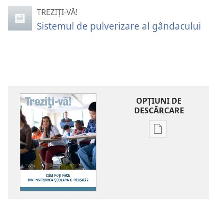
TREZIȚI-VĂ!
Sistemul de pulverizare al gândacului
OPŢIUNI DE
DESCĂRCARE
Opțiuni
de
descărcare
pentru
publicații
TREZIȚI-
VĂ!
Cum