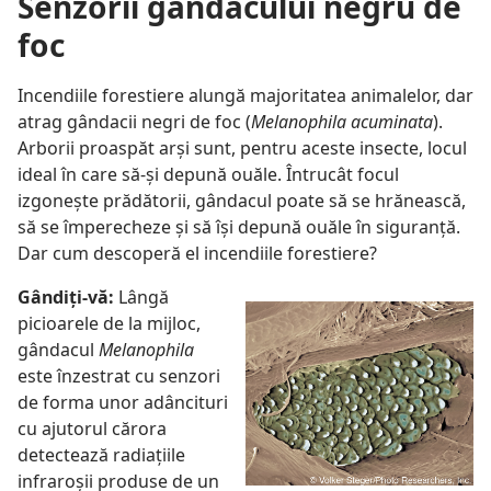
Senzorii gândacului negru de
foc
Incendiile forestiere alungă majoritatea animalelor, dar
atrag gândacii negri de foc (
Melanophila acuminata
).
Arborii proaspăt arşi sunt, pentru aceste insecte, locul
ideal în care să-şi depună ouăle. Întrucât focul
izgoneşte prădătorii, gândacul poate să se hrănească,
să se împerecheze şi să îşi depună ouăle în siguranţă.
Dar cum descoperă el incendiile forestiere?
Gândiţi-vă:
Lângă
picioarele de la mijloc,
gândacul
Melanophila
este înzestrat cu senzori
de forma unor adâncituri
cu ajutorul cărora
detectează radiaţiile
infraroşii produse de un