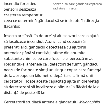
incendiu forestier.
Senzorii cu care gândacul captează
radiaţiile infraroşii
Senzorii sesizează
creşterea temperaturii,
ceea ce determină gândacul să se îndrepte în direcţia
flăcărilor.
Insecta are însă „în dotare“ şi alţi senzori care o ajută
să localizeze incendiul. Atunci când copacii săi
preferaţi ard, gândacul detectează cu ajutorul
antenelor până şi cantităţi infime din anumite
substanţe chimice pe care focul le eliberează în aer.
Folosindu-şi antenele ca „detectori de fum“, gândacul
negru de foc poate simţi un singur copac care fumegă
de la aproape un kilometru depărtare, afirmă unii
cercetători. Toate aceste capacităţi ajută micile vietăţi
să detecteze şi să localizeze o pădure în flăcări de la o
distanţă de peste 48 km!
Cercetătorii studiază antenele gândacului
Melanophila,