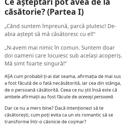
Ce aşteptări pot avea de la
căsătorie? (Partea I)
„Când suntem împreună, parcă plutesc! De-
abia aştept să mă căsătoresc cu el!“
„N-avem mai nimic în comun. Suntem doar
doi oameni care locuiesc sub acelaşi acoperiş.
Mă simt foarte singură!“
AŞA cum probabil ţi-ai dat seama, afirmaţia de mai sus
a fost făcută de o fată necăsătorită, iar cea din stânga,
de o persoană căsătorită. Ceea ce nu ştii însă este că
ambele afirmaţii au fost făcute de
aceeaşi persoană.
Dar ce nu a mers bine? Dacă intenţionezi să te
căsătoreşti, cum poţi evita ca un vis romantic să se
transforme într-o căsnicie de coşmar?