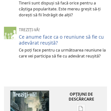
Tinerii sunt dispuşi să facă orice pentru a
câştiga popularitate. Este mereu greşit să-ţi
doreşti să fii îndrăgit de alţii?
TREZIȚI-VĂ!
Ce anume face ca o reuniune să fie cu
adevărat reuşită?
Ce poţi face pentru ca următoarea reuniune la
care vei participa să fie cu adevărat reuşită?
OPŢIUNI DE
DESCĂRCARE