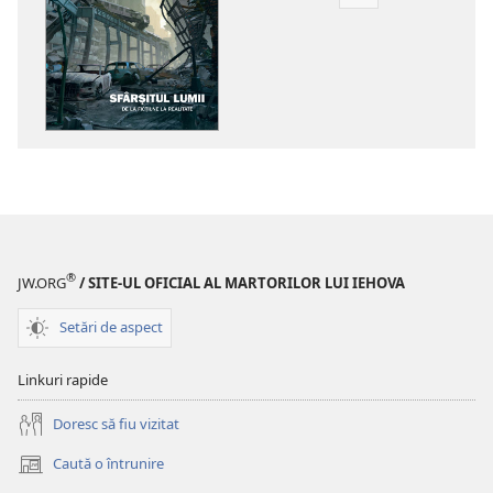
Opțiuni
de
descărcare
pentru
publicații
TREZIȚI-
VĂ!
Sfârşitul
lumii
—
De
®
JW.ORG
/ SITE-UL OFICIAL AL MARTORILOR LUI IEHOVA
la
ficţiune
Setări de aspect
la
realitate
Linkuri rapide
Doresc să fiu vizitat
Caută o întrunire
(se