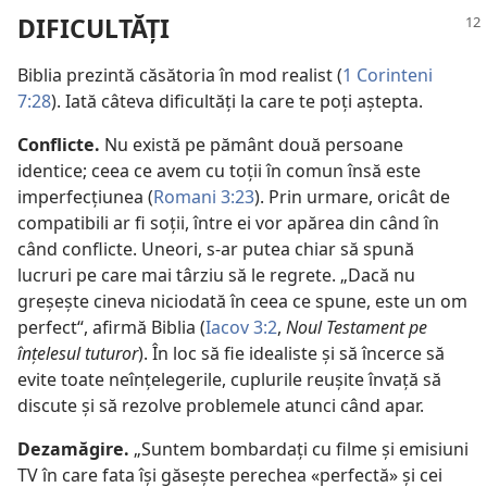
DIFICULTĂŢI
Biblia prezintă căsătoria în mod realist (
1 Corinteni
7:28
). Iată câteva dificultăţi la care te poţi aştepta.
Conflicte.
Nu există pe pământ două persoane
identice; ceea ce avem cu toţii în comun însă este
imperfecţiunea (
Romani 3:23
). Prin urmare, oricât de
compatibili ar fi soţii, între ei vor apărea din când în
când conflicte. Uneori, s-ar putea chiar să spună
lucruri pe care mai târziu să le regrete. „Dacă nu
greşeşte cineva niciodată în ceea ce spune, este un om
perfect“, afirmă Biblia (
Iacov 3:2
,
Noul Testament pe
înţelesul tuturor
). În loc să fie idealiste şi să încerce să
evite toate neînţelegerile, cuplurile reuşite învaţă să
discute şi să rezolve problemele atunci când apar.
Dezamăgire.
„Suntem bombardaţi cu filme şi emisiuni
TV în care fata îşi găseşte perechea «perfectă» şi cei