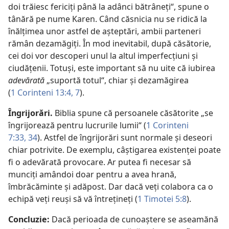
doi trăiesc fericiţi până la adânci bătrâneţi“, spune o
tânără pe nume Karen. Când căsnicia nu se ridică la
înălţimea unor astfel de aşteptări, ambii parteneri
rămân dezamăgiţi. În mod inevitabil, după căsătorie,
cei doi vor descoperi unul la altul imperfecţiuni şi
ciudăţenii. Totuşi, este important să nu uite că iubirea
adevărată
„suportă totul“, chiar şi dezamăgirea
(
1 Corinteni 13:4,
7
).
Îngrijorări.
Biblia spune că persoanele căsătorite „se
îngrijorează pentru lucrurile lumii“ (
1 Corinteni
7:33, 34
). Astfel de îngrijorări sunt normale şi deseori
chiar potrivite. De exemplu, câştigarea existenţei poate
fi o adevărată provocare. Ar putea fi necesar să
munciţi amândoi doar pentru a avea hrană,
îmbrăcăminte şi adăpost. Dar dacă veţi colabora ca o
echipă veţi reuşi să vă întreţineţi (
1 Timotei 5:8
).
Concluzie:
Dacă perioada de cunoaştere se aseamănă