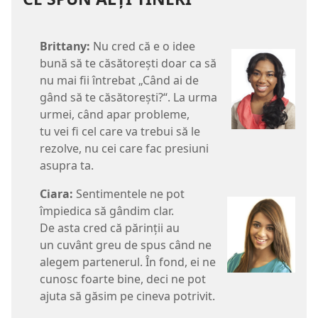
Brittany:
Nu cred că e o idee
bună să te căsătoreşti doar ca să
nu mai fii întrebat „Când ai de
gând să te căsătoreşti?“. La urma
urmei, când apar probleme,
tu vei fi cel care va trebui să le
rezolve, nu cei care fac presiuni
asupra ta.
Ciara:
Sentimentele ne pot
împiedica să gândim clar.
De asta cred că părinţii au
un cuvânt greu de spus când ne
alegem partenerul. În fond, ei ne
cunosc foarte bine, deci ne pot
ajuta să găsim pe cineva potrivit.