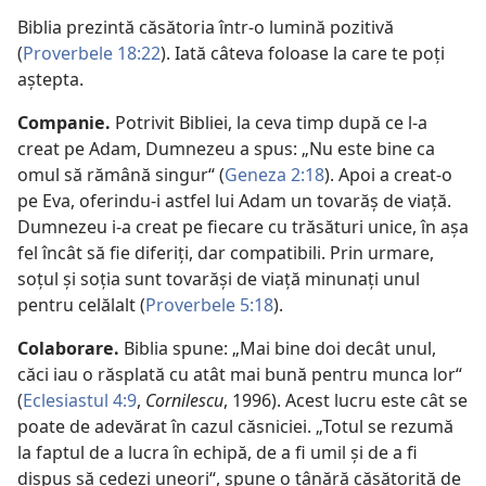
Biblia prezintă căsătoria într-o lumină pozitivă
(
Proverbele 18:22
). Iată câteva foloase la care te poţi
aştepta.
Companie.
Potrivit Bibliei, la ceva timp după ce l-a
creat pe Adam, Dumnezeu a spus: „Nu este bine ca
omul să rămână singur“ (
Geneza 2:18
). Apoi a creat-o
pe Eva, oferindu-i astfel lui Adam un tovarăş de viaţă.
Dumnezeu i-a creat pe fiecare cu trăsături unice, în aşa
fel încât să fie diferiţi, dar compatibili. Prin urmare,
soţul şi soţia sunt tovarăşi de viaţă minunaţi unul
pentru celălalt (
Proverbele 5:18
).
Colaborare.
Biblia spune: „Mai bine doi decât unul,
căci iau o răsplată cu atât mai bună pentru munca lor“
(
Eclesiastul 4:9
,
Cornilescu
, 1996). Acest lucru este cât se
poate de adevărat în cazul căsniciei. „Totul se rezumă
la faptul de a lucra în echipă, de a fi umil şi de a fi
dispus să cedezi uneori“, spune o tânără căsătorită de