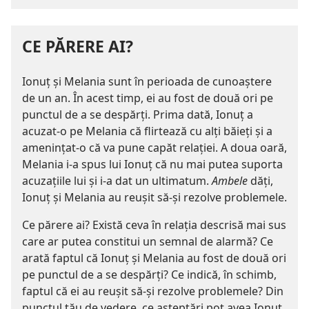
CE PĂRERE AI?
Ionuţ şi Melania sunt în perioada de cunoaştere
de un an. În acest timp, ei au fost de două ori pe
punctul de a se despărţi. Prima dată, Ionuţ a
acuzat-o pe Melania că flirtează cu alţi băieţi şi a
ameninţat-o că va pune capăt relaţiei. A doua oară,
Melania i-a spus lui Ionuţ că nu mai putea suporta
acuzaţiile lui şi i-a dat un ultimatum.
Ambele
dăţi,
Ionuţ şi Melania au reuşit să-şi rezolve problemele.
Ce părere ai? Există ceva în relaţia descrisă mai sus
care ar putea constitui un semnal de alarmă? Ce
arată faptul că Ionuţ şi Melania au fost de două ori
pe punctul de a se despărţi? Ce indică, în schimb,
faptul că ei au reuşit să-şi rezolve problemele? Din
punctul tău de vedere, ce aşteptări pot avea Ionuţ