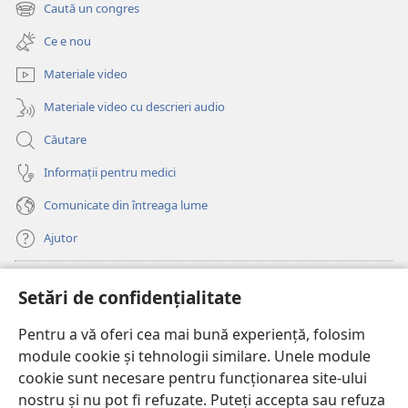
deschide
Caută un congres
(se
o
deschide
fereastră
Ce e nou
o
nouă)
fereastră
Materiale video
nouă)
Materiale video cu descrieri audio
Căutare
Informații pentru medici
Comunicate din întreaga lume
Ajutor
Donații
(se
Setări de confidențialitate
deschide
o
Pentru a vă oferi cea mai bună experiență, folosim
Watchtower – BIBLIOTECĂ ONLINE™
(se
fereastră
module cookie și tehnologii similare. Unele module
deschide
nouă)
®
JW Hub
cookie sunt necesare pentru funcționarea site-ului
o
(se
fereastră
nostru și nu pot fi refuzate. Puteți accepta sau refuza
deschide