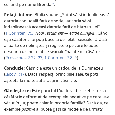
curând pe nume Brenda
.
*
Relaţii intime.
Biblia spune: „Soţul să-şi îndeplinească
datoria conjugală faţă de soţie, iar soţia să-şi
îndeplinească aceeaşi datorie faţă de bărbatul ei“
(
1 Corinteni 7:3
,
Noul Testament — ediţie bilingvă
). Când
eşti căsătorit, te poţi bucura de relaţii sexuale fără să
ai parte de neliniştea şi regretele pe care le aduc
deseori cu sine relaţiile sexuale înainte de căsătorie
(
Proverbele 7:22, 23;
1 Corinteni 7:8, 9
).
Concluzie:
Căsnicia este un cadou de la Dumnezeu
(
Iacov 1:17
). Dacă respecţi principiile sale, te poţi
aştepta la multe satisfacţii în căsnicie.
Gândeşte-te:
Este punctul tău de vedere referitor la
căsătorie deformat de exemplele negative pe care le-ai
văzut în jur, poate chiar în propria familie? Dacă da, ce
exemple
pozitive
ai putea găsi ca modele de urmat?