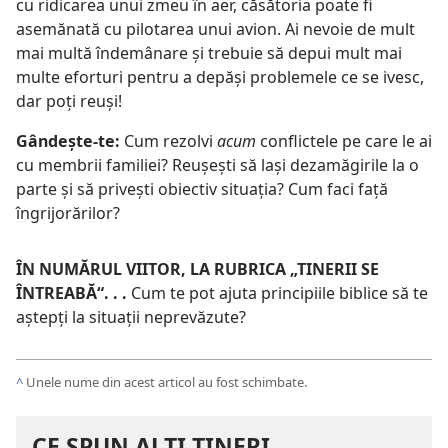
cu ridicarea unui zmeu în aer, căsătoria poate fi
asemănată cu pilotarea unui avion. Ai nevoie de mult
mai multă îndemânare şi trebuie să depui mult mai
multe eforturi pentru a depăşi problemele ce se ivesc,
dar poţi reuşi!
Gândeşte-te:
Cum rezolvi
acum
conflictele pe care le ai
cu membrii familiei? Reuşeşti să laşi dezamăgirile la o
parte şi să priveşti obiectiv situaţia? Cum faci faţă
îngrijorărilor?
ÎN NUMĂRUL VIITOR, LA RUBRICA „TINERII SE
ÎNTREABĂ“. . .
Cum te pot ajuta principiile biblice să te
aştepţi la situaţii neprevăzute?
^
Unele nume din acest articol au fost schimbate.
CE SPUN ALŢI TINERI