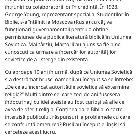
întruniri cu colaboratorii lor în credinţă. În 1928,
George Young, reprezentant special al Studenţilor în
Biblie, s-a întâlnit la Moscova (Rusia) cu câţiva
funcţionari guvernamentali pentru a obţine
permisiunea de a publica literatură biblică în Uniunea
Sovietică. Mai târziu, Martorii au ajuns să fie bine
cunoscuţi ca urmare a încercărilor autorităţilor
sovietice de a-i şterge din existenţă.
Cu aproape 10 ani în urmă, după ce Uniunea Sovietică
s-a destrămat brusc, oamenii au început să se întrebe:
„De ce au încercat autorităţile sovietice să extermine
religia?“ Mulţi dintre cei care zeci de ani fuseseră
îndoctrinaţi cu idei ateiste au fost curioşi să afle ce
avea de oferit religia. Conţinea oare Biblia, o carte
interzisă publicului, răspunsuri la problemele cu care
se confruntă omenirea? Ruşii au început ei înşişi să
cerceteze acest lucru.