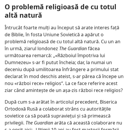
O problemă religioasă de cu totul
altă natură
Întrucât foarte mulţi au început să arate interes faţă
de Biblie, în fosta Uniune Sovietică a apărut o
problemă religioasă de cu totul altă natură. Cu un an
în urmă, ziarul londonez
The Guardian
făcea
următoarea remarcă: „«Războiul împotriva lui
Dumnezeu» s-ar fi putut încheia; dar, la numai un
deceniu după umilitoarea înfrângere a primului stat
declarat în mod deschis ateist, s-ar părea că începe un
nou «război rece» religios“. La ce face referire acest
ziar când aminteşte de un aşa-zis război rece religios?
După cum s-a arătat în articolul precedent, Biserica
Ortodoxă Rusă a colaborat strâns cu autorităţile
sovietice ca să poată supravieţui şi să primească
privilegii.
The Guardian
arăta că această colaborare nu
s-a oprit aici: „Ultimii 10 ani au fost martorii formării