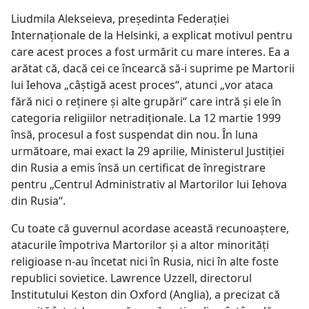
Liudmila Alekseieva, preşedinta Federaţiei
Internaţionale de la Helsinki, a explicat motivul pentru
care acest proces a fost urmărit cu mare interes. Ea a
arătat că, dacă cei ce încearcă să-i suprime pe Martorii
lui Iehova „câştigă acest proces“, atunci „vor ataca
fără nici o reţinere şi alte grupări“ care intră şi ele în
categoria religiilor netradiţionale. La 12 martie 1999
însă, procesul a fost suspendat din nou. În luna
următoare, mai exact la 29 aprilie, Ministerul Justiţiei
din Rusia a emis însă un certificat de înregistrare
pentru „Centrul Administrativ al Martorilor lui Iehova
din Rusia“.
Cu toate că guvernul acordase această recunoaştere,
atacurile împotriva Martorilor şi a altor minorităţi
religioase n-au încetat nici în Rusia, nici în alte foste
republici sovietice. Lawrence Uzzell, directorul
Institutului Keston din Oxford (Anglia), a precizat că