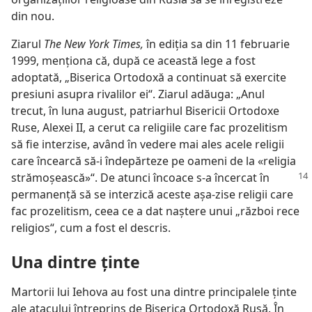
din nou.
Ziarul
The New York Times,
în ediţia sa din 11 februarie
1999, menţiona că, după ce această lege a fost
adoptată, „Biserica Ortodoxă a continuat să exercite
presiuni asupra rivalilor ei“. Ziarul adăuga: „Anul
trecut, în luna august, patriarhul Bisericii Ortodoxe
Ruse, Alexei II, a cerut ca religiile care fac prozelitism
să fie interzise, având în vedere mai ales acele religii
care încearcă să-i îndepărteze pe oameni de la «religia
strămoşească»“.
De atunci încoace s-a încercat în
permanenţă să se interzică aceste aşa-zise religii care
fac prozelitism, ceea ce a dat naştere unui „război rece
religios“, cum a fost el descris.
Una dintre ţinte
Martorii lui Iehova au fost una dintre principalele ţinte
ale atacului întreprins de Biserica Ortodoxă Rusă. În