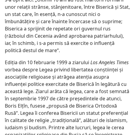
unor relaţii strânse, stânjenitoare, între Biserică şi Stat,
un stat care, în esenţă, n-a cunoscut nici o
îmbunătăţire şi care înainte încercase să o suprime;
Biserica a sprijinit de repetate ori guvernul rus
(războiul din Cecenia având aprobarea patriarhului),
iar, în schimb, i s-a permis să exercite o influenţă
politică destul de mare“.
Ediţia din 10 februarie 1999 a ziarului
Los Angeles Times
vorbea despre Legea privind libertatea conştiinţei şi
asociaţiile religioase şi atrăgea atenţia asupra
influenţei politice exercitate de Biserică în legătură cu
această lege. Ziarul arăta că legea, care a fost semnată
în septembrie 1997 de către preşedintele de atunci,
Boris Elţîn, fusese „propusă de Biserica Ortodoxă
Rusă“. Legea îi conferea Bisericii un statut preferenţial
în calitate de religie „tradiţională“, alături de islamism,
iudaism şi budism. Printre alte lucruri, legea le cerea
organizaţiilor religioase din Rusia să se înregistreze