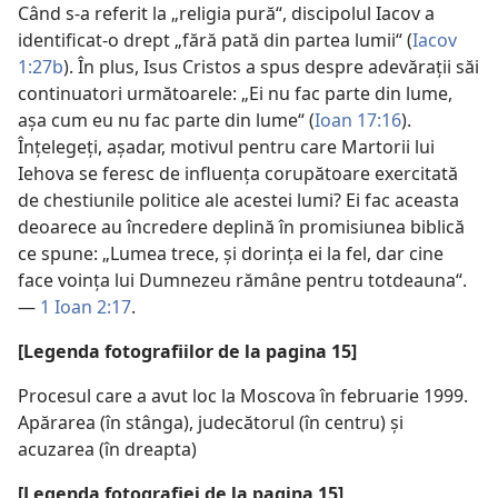
Când s-a referit la „religia pură“, discipolul Iacov a
identificat-o drept „fără pată din partea lumii“ (
Iacov
1:27b
). În plus, Isus Cristos a spus despre adevăraţii săi
continuatori următoarele: „Ei nu fac parte din lume,
aşa cum eu nu fac parte din lume“ (
Ioan 17:16
).
Înţelegeţi, aşadar, motivul pentru care Martorii lui
Iehova se feresc de influenţa corupătoare exercitată
de chestiunile politice ale acestei lumi? Ei fac aceasta
deoarece au încredere deplină în promisiunea biblică
ce spune: „Lumea trece, şi dorinţa ei la fel, dar cine
face voinţa lui Dumnezeu rămâne pentru totdeauna“.
—
1 Ioan 2:17
.
[Legenda fotografiilor de la pagina 15]
Procesul care a avut loc la Moscova în februarie 1999.
Apărarea (în stânga), judecătorul (în centru) şi
acuzarea (în dreapta)
[Legenda fotografiei de la pagina 15]