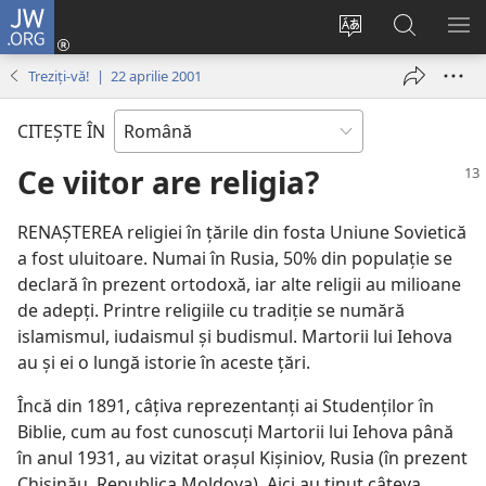
JW.ORG
Conectează-
te
Schimbaţi
Căutați
AR
(se
limba
pe
ME
Treziți-vă! | 22 aprilie 2001
deschide
site-
JW.ORG
o
ului
CITEŞTE ÎN
fereastră
nouă)
Ce viitor are religia?
RENAŞTEREA religiei în ţările din fosta Uniune Sovietică
a fost uluitoare. Numai în Rusia, 50% din populaţie se
declară în prezent ortodoxă, iar alte religii au milioane
de adepţi. Printre religiile cu tradiţie se numără
islamismul, iudaismul şi budismul. Martorii lui Iehova
au şi ei o lungă istorie în aceste ţări.
Încă din 1891, câţiva reprezentanţi ai Studenţilor în
Biblie, cum au fost cunoscuţi Martorii lui Iehova până
în anul 1931, au vizitat oraşul Kişiniov, Rusia (în prezent
Chişinău, Republica Moldova). Aici au ţinut câteva