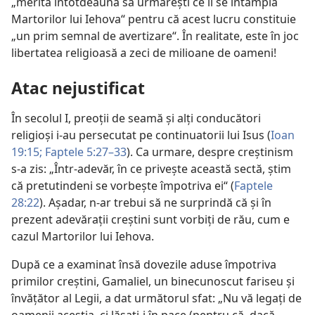
„merită întotdeauna să urmăreşti ce li se întâmplă
Martorilor lui Iehova“ pentru că acest lucru constituie
„un prim semnal de avertizare“. În realitate, este în joc
libertatea religioasă a zeci de milioane de oameni!
Atac nejustificat
În secolul I, preoţii de seamă şi alţi conducători
religioşi i-au persecutat pe continuatorii lui Isus (
Ioan
19:15;
Faptele 5:27–33
). Ca urmare, despre creştinism
s-a zis: „Într-adevăr, în ce priveşte această sectă, ştim
că pretutindeni se vorbeşte împotriva ei“ (
Faptele
28:22
). Aşadar, n-ar trebui să ne surprindă că şi în
prezent adevăraţii creştini sunt vorbiţi de rău, cum e
cazul Martorilor lui Iehova.
După ce a examinat însă dovezile aduse împotriva
primilor creştini, Gamaliel, un binecunoscut fariseu şi
învăţător al Legii, a dat următorul sfat: „Nu vă legaţi de
oamenii aceştia, ci lăsaţi-i în pace (pentru că, dacă