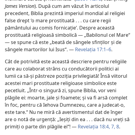
James Version
). După cum am văzut în articolul
precedent, Biblia prezintă imperiul mondial al religiei
false drept ‘o mare prostituată . . . cu care regii
pământului au comis fornicaţie’. Despre această
prostituată religioasă simbolică — „Babilonul cel Mare“
— se spune că este „beată de sângele sfinţilor şi de
sângele martorilor lui Isus“. —
Revelaţia 17:1–6
.
Cât de potrivită este această descriere pentru religiile
care au colaborat strâns cu conducătorii politici ai
lumii ca să-şi păstreze poziţia privilegiată! Însă viitorul
acestei mari prostituate religioase simbolice este
pecetluit. „Într-o singură zi, spune Biblia, vor veni
plăgile ei: moarte, jale şi foamete; şi va fi arsă complet
în foc, pentru că Iehova Dumnezeu, care a judecat-o,
este tare.“ Nu ne miră că avertismentul dat de înger
are o notă de urgenţă: „Ieşiţi din ea . . . dacă nu vreţi să
primiţi o parte din plăgile ei“! —
Revelaţia 18:4,
7, 8
.