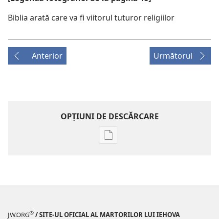
Biblia arată care va fi viitorul tuturor religiilor
Anterior
Următorul
OPŢIUNI DE DESCĂRCARE
Opțiuni
de
descărcare
pentru
publicații
REVISTE
22 aprilie 2001
®
JW.ORG
/ SITE-UL OFICIAL AL MARTORILOR LUI IEHOVA