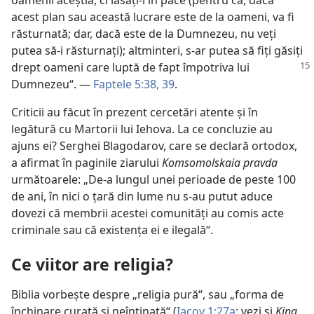
acest plan sau această lucrare este de la oameni, va fi
răsturnată; dar, dacă este de la Dumnezeu, nu veţi
putea să-i răsturnaţi); altminteri, s-ar putea să fiţi găsiţi
drept oameni care luptă de
fapt împotriva lui
Dumnezeu“. —
Faptele 5:38, 39
.
Criticii au făcut în prezent cercetări atente şi în
legătură cu Martorii lui Iehova. La ce concluzie au
ajuns ei? Serghei Blagodarov, care se declară ortodox,
a afirmat în paginile ziarului
Komsomolskaia pravda
următoarele: „De-a lungul unei perioade de peste 100
de ani, în nici o ţară din lume nu s-au putut aduce
dovezi că membrii acestei comunităţi au comis acte
criminale sau că existenţa ei e ilegală“.
Ce viitor are religia?
Biblia vorbeşte despre „religia pură“, sau „forma de
închinare curată şi neîntinată“ (
Iacov 1:27a
; vezi şi
King