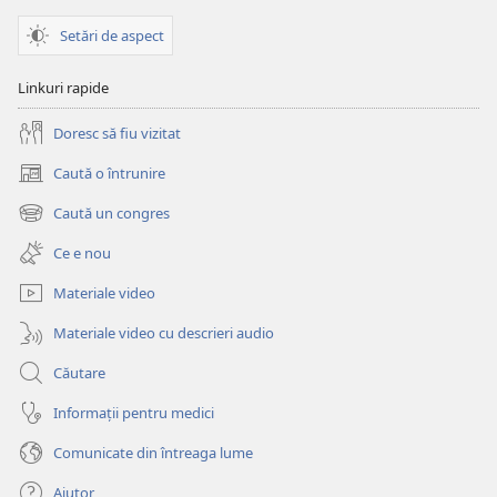
Setări de aspect
Linkuri rapide
Doresc să fiu vizitat
Caută o întrunire
(se
deschide
Caută un congres
(se
o
deschide
fereastră
Ce e nou
o
nouă)
fereastră
Materiale video
nouă)
Materiale video cu descrieri audio
Căutare
Informații pentru medici
Comunicate din întreaga lume
Ajutor