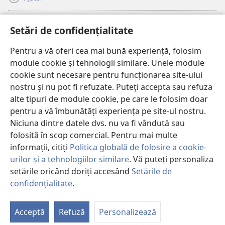
Donații
(se
Setări de confidențialitate
deschide
o
Pentru a vă oferi cea mai bună experiență, folosim
Watchtower – BIBLIOTECĂ ONLINE™
(se
fereastră
module cookie și tehnologii similare. Unele module
deschide
nouă)
®
JW Hub
cookie sunt necesare pentru funcționarea site-ului
o
(se
fereastră
nostru și nu pot fi refuzate. Puteți accepta sau refuza
deschide
nouă)
®
JW Library
o
alte tipuri de module cookie, pe care le folosim doar
fereastră
pentru a vă îmbunătăți experiența pe site-ul nostru.
nouă)
Watchtower Library
Niciuna dintre datele dvs. nu va fi vândută sau
folosită în scop comercial. Pentru mai multe
informații, citiți
Politica globală de folosire a cookie-
urilor și a tehnologiilor similare
. Vă puteți personaliza
setările oricând doriți accesând
Setările de
Copyright
© 2026 Watch Tower Bible and Tract Society of Pennsylvania.
CONDIȚII DE UTILIZARE
|
POLITICA DE CONFIDENŢIALITATE
|
SETĂRI
confidențialitate
.
Ar
DE CONFIDENȚIALITATE
cu
Acceptă
Refuză
Personalizează