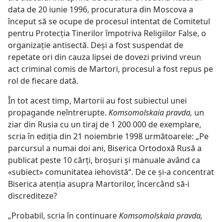
data de 20 iunie 1996, procuratura din Moscova a
început să se ocupe de procesul intentat de Comitetul
pentru Protecţia Tinerilor împotriva Religiilor False, o
organizaţie antisectă. Deşi a fost suspendat de
repetate ori din cauza lipsei de dovezi privind vreun
act criminal comis de Martori, procesul a fost repus pe
rol de fiecare dată.
În tot acest timp, Martorii au fost subiectul unei
propagande neîntrerupte.
Komsomolskaia pravda,
un
ziar din Rusia cu un tiraj de 1 200 000 de exemplare,
scria în ediţia din 21 noiembrie 1998 următoarele: „Pe
parcursul a numai doi ani, Biserica Ortodoxă Rusă a
publicat peste 10 cărţi, broşuri şi manuale având ca
«subiect» comunitatea iehovistă“. De ce şi-a concentrat
Biserica atenţia asupra Martorilor, încercând să-i
discrediteze?
„Probabil, scria în continuare
Komsomolskaia pravda,