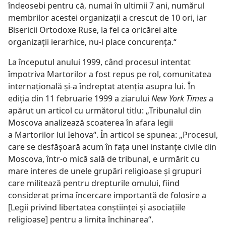
îndeosebi pentru că, numai în ultimii 7 ani, numărul
membrilor acestei organizaţii a crescut de 10 ori, iar
Bisericii Ortodoxe Ruse, la fel ca oricărei alte
organizaţii ierarhice, nu-i place concurenţa.“
La începutul anului 1999, când procesul intentat
împotriva Martorilor a fost repus pe rol, comunitatea
internaţională şi-a îndreptat atenţia asupra lui. În
ediţia din 11 februarie 1999 a ziarului
New York Times
a
apărut un articol cu următorul titlu: „Tribunalul din
Moscova analizează scoaterea în afara legii
a Martorilor lui Iehova“. În articol se spunea: „Procesul,
care se desfăşoară acum în faţa unei instanţe civile din
Moscova, într-o mică sală de tribunal, e urmărit cu
mare interes de unele grupări religioase şi grupuri
care militează pentru drepturile omului, fiind
considerat prima încercare importantă de folosire a
[Legii privind libertatea conştiinţei şi asociaţiile
religioase] pentru a limita închinarea“.