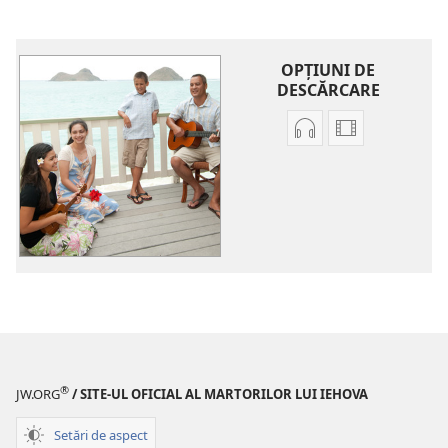
OPŢIUNI DE
DESCĂRCARE
Opțiuni
Opțiuni
de
de
descărcare
descărcare
pentru
pentru
materiale
materiale
audio
video
Cântece
Cântece
®
JW.ORG
/ SITE-UL OFICIAL AL MARTORILOR LUI IEHOVA
Setări de aspect