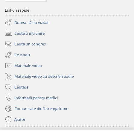
Linkuri rapide
Doresc să fiu vizitat
Caută o întrunire
(se
deschide
Caută un congres
(se
o
deschide
fereastră
Ce e nou
o
nouă)
fereastră
Materiale video
nouă)
Materiale video cu descrieri audio
Căutare
Informații pentru medici
Comunicate din întreaga lume
Ajutor