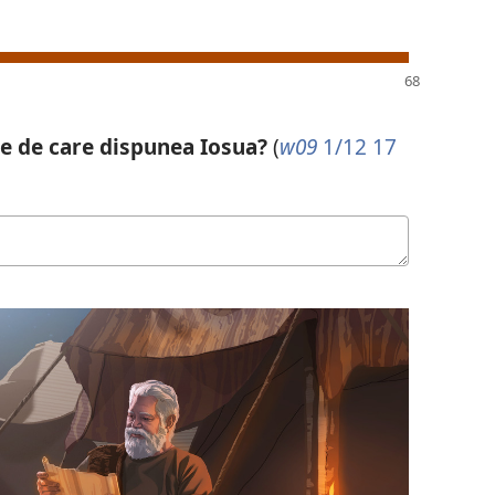
te de care dispunea Iosua?
(
w09
1/12 17