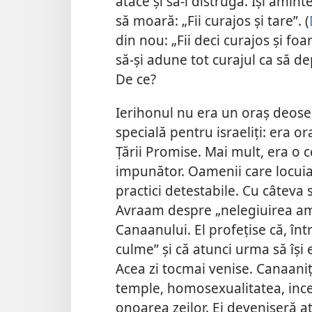
atace și să-l distrugă. Își amin
să moară: „Fii curajos și tare”. (
din nou: „Fii deci curajos și foar
să-și adune tot curajul ca să de
De ce?
Ierihonul nu era un oraș deose
specială pentru israeliți: era o
Țării Promise. Mai mult, era o c
impunător. Oamenii care locuiau
practici detestabile. Cu câteva s
Avraam despre „nelegiuirea amori
Canaanului. El profețise că, înt
culme” și că atunci urma să își 
Acea zi tocmai venise. Canaaniți
temple, homosexualitatea, incestu
onoarea zeilor. Ei deveniseră a