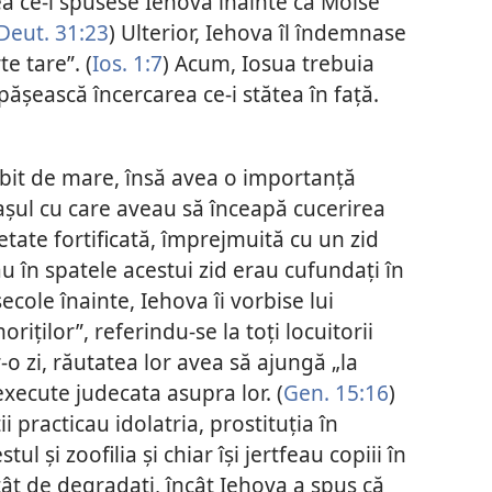
tea ce-i spusese Iehova înainte ca Moise
Deut. 31:23
) Ulterior, Iehova îl îndemnase
te tare”. (
Ios. 1:7
) Acum, Iosua trebuia
pășească încercarea ce-i stătea în față.
bit de mare, însă avea o importanță
rașul cu care aveau să înceapă cucerirea
etate fortificată, împrejmuită cu un zid
 în spatele acestui zid erau cufundați în
ecole înainte, Iehova îi vorbise lui
ților”, referindu-se la toți locuitorii
r-o zi, răutatea lor avea să ajungă „la
execute judecata asupra lor. (
Gen. 15:16
)
i practicau idolatria, prostituția în
l și zoofilia și chiar își jertfeau copiii în
tât de degradați, încât Iehova a spus că