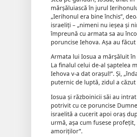
mărșăluiască în jurul Ierihonulu
„Ierihonul era bine închis”, deoa
israeliți – „nimeni nu ieșea și n
împreună cu armata sa au înco
poruncise Iehova. Așa au făcut ș
Armata lui Iosua a mărșăluit în 
La finalul celui de-al șaptelea m
Iehova v-a dat orașul!”. Și, „înda
puternic de luptă, zidul a căzut
Iosua și războinicii săi au intrat
potrivit cu ce poruncise Dumne
israelită a cucerit apoi oraș du
urmă, așa cum fusese profețit, 
amoriților”.