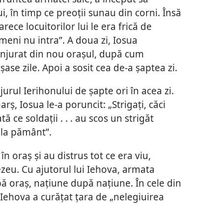
i, în timp ce preoții sunau din corni. Însă
rece locuitorilor lui le era frică de
imeni nu intra”. A doua zi, Iosua
njurat din nou orașul, după cum
ase zile. Apoi a sosit cea de-a șaptea zi.
jurul Ierihonului de șapte ori în acea zi.
arș, Iosua le-a poruncit: „Strigați, căci
tă ce soldații . . . au scos un strigăt
 la pământ”.
 în oraș și au distrus tot ce era viu,
zeu. Cu ajutorul lui Iehova, armata
pă oraș, națiune după națiune. În cele din
Iehova a curățat țara de „nelegiuirea