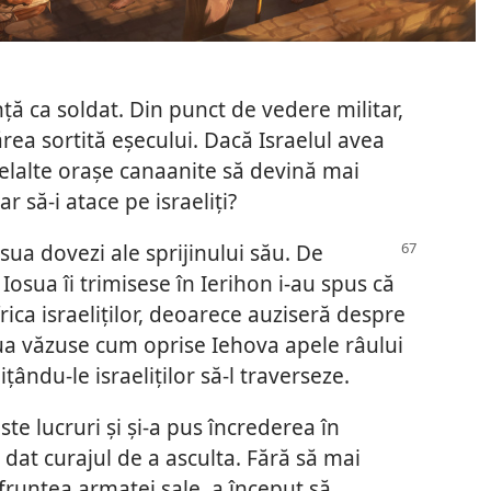
ă ca soldat. Din punct de vedere militar,
ea sortită eșecului. Dacă Israelul avea
lelalte orașe canaanite să devină mai
ar să-i atace pe israeliți?
osua dovezi ale sprijinului său. De
Iosua îi trimisese în Ierihon i-au spus că
ica israeliților, deoarece auziseră despre
sua văzuse cum oprise Iehova apele râului
ându-le israeliților să-l traverseze.
ste lucruri și și-a pus încrederea în
 dat curajul de a asculta. Fără să mai
 fruntea armatei sale, a început să