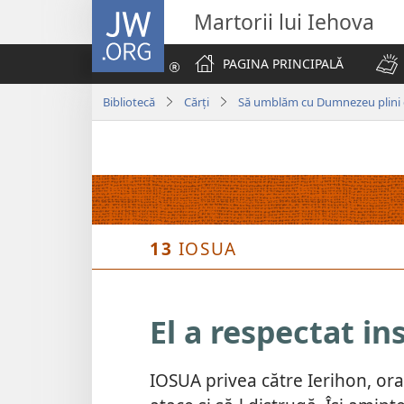
JW.ORG
Martorii lui Iehova
PAGINA PRINCIPALĂ
Bibliotecă
Cărți
Să umblăm cu Dumnezeu plini 
13
IOSUA
El a respectat in
IOSUA privea către Ierihon, or