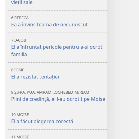
vieții sale
6 REBECA
Ea a învins teama de necunoscut
7 IACOB
El a înfruntat pericole pentru a-și ocroti
familia
8 IOSIF
El a rezistat tentației
9 ȘIFRA, PUA, AMRAM, IOCHEBED, MIRIAM
Plini de credință, ei l-au ocrotit pe Moise
10 MOISE
El a făcut alegerea corectă
11 MOISE