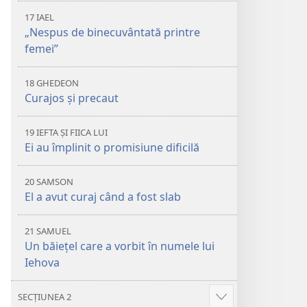
17 IAEL
„Nespus de binecuvântată printre
femei”
18 GHEDEON
Curajos și precaut
19 IEFTA ȘI FIICA LUI
Ei au împlinit o promisiune dificilă
20 SAMSON
El a avut curaj când a fost slab
21 SAMUEL
Un băiețel care a vorbit în numele lui
Iehova
SECȚIUNEA 2
Afișează