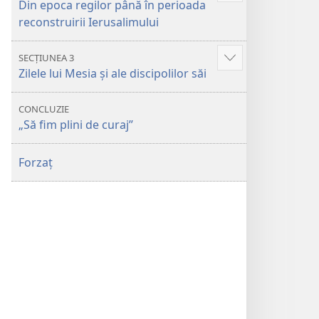
Din epoca regilor până în perioada
Mai
reconstruirii Ierusalimului
multe
SECȚIUNEA 3
Afișează
Zilele lui Mesia și ale discipolilor săi
Mai
multe
CONCLUZIE
„Să fim plini de curaj”
Forzaț