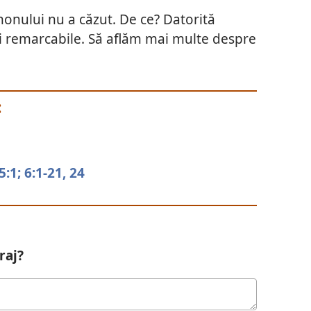
rihonului nu a căzut. De ce? Datorită
ei remarcabile. Să aflăm mai multe despre
:
5:1;
6:1-21,
24
raj?