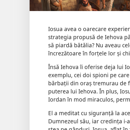
Iosua avea o oarecare experienț
strategia propusă de Iehova păr
să piardă bătălia? Nu aveau ce
încrezătoare în forțele lor și chi
Însă Iehova îi oferise deja lui I
exemplu, cei doi spioni pe care 
bărbații din oraș tremurau de fr
puterea lui Iehova. În plus, Io
Iordan în mod miraculos, permiț
El a meditat cu siguranță la ace
Dumnezeul său, iar credința i-a
stea pe gânduri, Iosua, aflat în