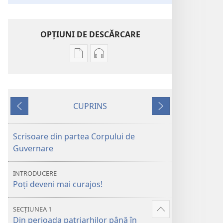
OPŢIUNI DE DESCĂRCARE
Opțiuni
Opțiuni
de
de
descărcare
descărcare
pentru
pentru
CUPRINS
publicații
materiale
Anterior
Următorul
Să
audio
umblăm
Să
Scrisoare din partea Corpului de
cu
umblăm
Guvernare
Dumnezeu
cu
plini
Dumnezeu
INTRODUCERE
de
plini
Poți deveni mai curajos!
curaj
de
curaj
SECȚIUNEA 1
Afișează
Din perioada patriarhilor până în