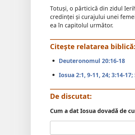
Totuși, o părticică din zidul Ie
credinței și curajului unei fem
ea în capitolul următor.
Citește relatarea biblică
Deuteronomul 20:16-18
Iosua 2:1,
9-11,
24;
3:14-17;
De discutat:
Cum a dat Iosua dovadă de cu
Răspunsul
tău