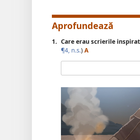
Aprofundează
1.
Care erau scrierile inspira
¶4, n.s.
)
A
Răspunsul
tău