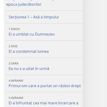
Mai
epoca judecătorilor
multe
Secțiunea 1 – Axă a timpului
1 ENOH
El a umblat cu Dumnezeu
2 NOE
El a condamnat lumea
3 SARA
Ea nu s-a uitat în urmă
4 AVRAAM
Primul om care a purtat un război drept
5 AVRAAM
El a înfruntat cea mai mare încercare a