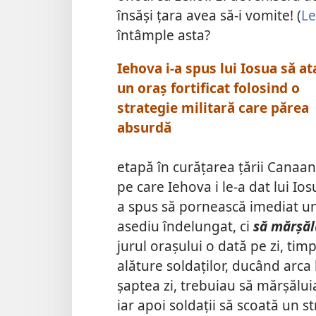
însăși țara avea să-i vomite! (
Le
întâmple asta?
Iehova i-a spus lui Iosua să at
un oraș fortificat folosind o
strategie militară care părea
absurdă
etapă în curățarea țării Canaan 
pe care Iehova i le-a dat lui Io
a spus să pornească imediat un
asediu îndelungat, ci
să mărșăl
jurul orașului o dată pe zi, timp
alăture soldaților, ducând arca
șaptea zi, trebuiau să mărșăluia
iar apoi soldații să scoată un st