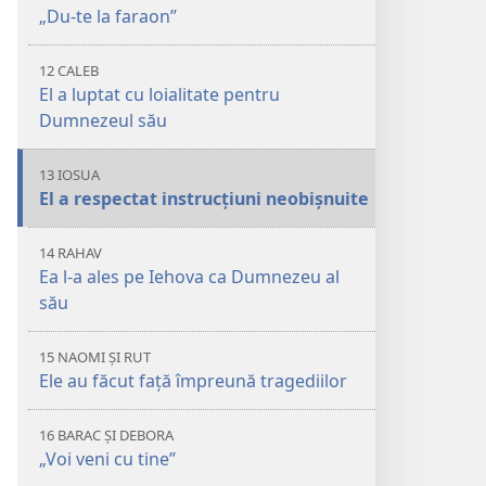
„Du-te la faraon”
12 CALEB
El a luptat cu loialitate pentru
Dumnezeul său
13 IOSUA
El a respectat instrucțiuni neobișnuite
14 RAHAV
Ea l-a ales pe Iehova ca Dumnezeu al
său
15 NAOMI ȘI RUT
Ele au făcut față împreună tragediilor
16 BARAC ȘI DEBORA
„Voi veni cu tine”