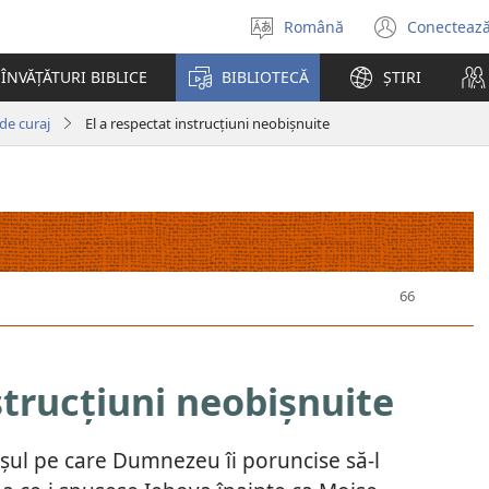
Română
Conectează
Selectaţi
(se
limba
desch
ÎNVĂȚĂTURI BIBLICE
BIBLIOTECĂ
ȘTIRI
o
fereas
de curaj
El a respectat instrucțiuni neobișnuite
nouă)
strucțiuni neobișnuite
așul pe care Dumnezeu îi poruncise să-l