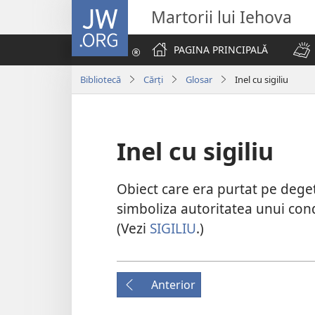
JW.ORG
Martorii lui Iehova
PAGINA PRINCIPALĂ
Bibliotecă
Cărți
Glosar
Inel cu sigiliu
Inel cu sigiliu
Obiect care era purtat pe deget
simboliza autoritatea unui con
(Vezi
SIGILIU
.)
Anterior