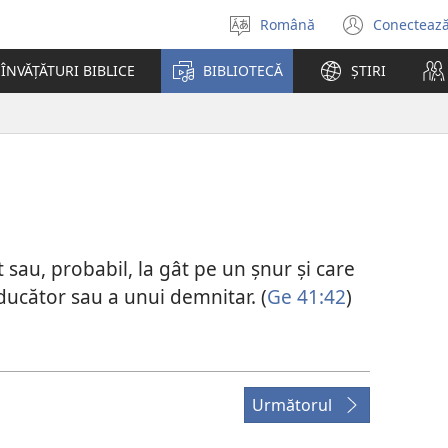
Română
Conectează
Selectaţi
(se
limba
desch
ÎNVĂȚĂTURI BIBLICE
BIBLIOTECĂ
ȘTIRI
o
fereas
nouă)
 sau, probabil, la gât pe un șnur și care
ducător sau a unui demnitar. (
Ge 41:42
)
Următorul