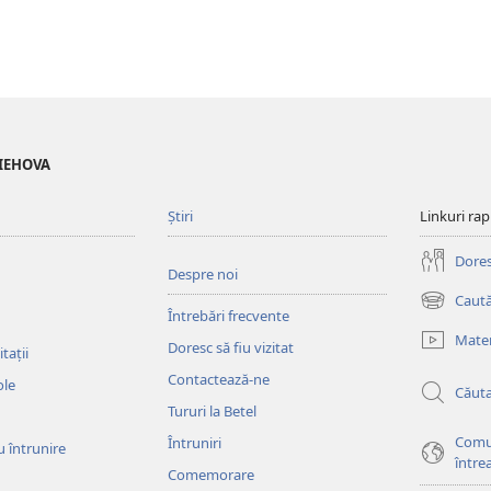
 IEHOVA
Știri
Linkuri rap
Doresc
Despre noi
Caută
(se
Întrebări frecvente
deschide
Mater
Doresc să fiu vizitat
o
tații
fereastră
Contactează-ne
ole
Căut
nouă)
Tururi la Betel
Comu
Întruniri
u întrunire
între
Comemorare