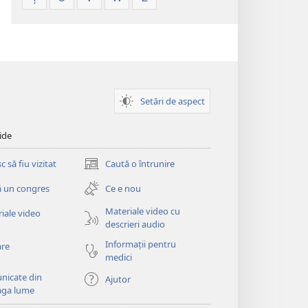
Setări de aspect
ide
 să fiu vizitat
Caută o întrunire
(se
deschide
 un congres
Ce e nou
o
fereastră
Materiale video cu
iale video
nouă)
descrieri audio
Informații pentru
are
medici
nicate din
Ajutor
aga lume