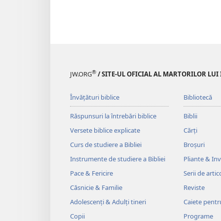
®
JW.ORG
/ SITE-UL OFICIAL AL MARTORILOR LUI
Învățături biblice
Bibliotecă
Răspunsuri la întrebări biblice
Biblii
Versete biblice explicate
Cărți
Curs de studiere a Bibliei
Broșuri
Instrumente de studiere a Bibliei
Pliante & Invi
Pace & Fericire
Serii de artic
Căsnicie & Familie
Reviste
Adolescenți & Adulți tineri
Caiete pentr
Copii
Programe