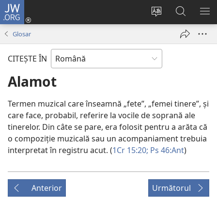
JW.ORG
Conectează-
te
Schimbaţi
Căutați
AR
(se
limba
pe
ME
Glosar
deschide
site-
JW.ORG
o
ului
CITEŞTE ÎN
fereastră
nouă)
Alamot
Termen muzical care înseamnă „fete”, „femei tinere”, și
care face, probabil, referire la vocile de soprană ale
tinerelor. Din câte se pare, era folosit pentru a arăta că
o compoziție muzicală sau un acompaniament trebuia
interpretat în registru acut. (
1Cr 15:20;
Ps 46:Ant
)
Anterior
Următorul