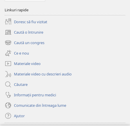
Linkuri rapide
Doresc să fiu vizitat
Caută o întrunire
(se
deschide
Caută un congres
(se
o
deschide
fereastră
Ce e nou
o
nouă)
fereastră
Materiale video
nouă)
Materiale video cu descrieri audio
Căutare
Informații pentru medici
Comunicate din întreaga lume
Ajutor