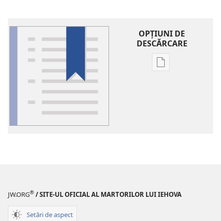
OPŢIUNI DE
DESCĂRCARE
Opțiuni
de
descărcare
pentru
publicații
Glosar
®
JW.ORG
/ SITE-UL OFICIAL AL MARTORILOR LUI IEHOVA
Setări de aspect