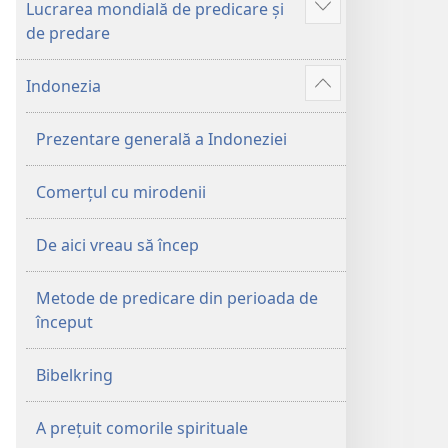
Lucrarea mondială de predicare și
Afișează
de predare
Mai
multe
Indonezia
Afișează
Mai
Prezentare generală a Indoneziei
multe
Comerțul cu mirodenii
De aici vreau să încep
Metode de predicare din perioada de
început
Bibelkring
A prețuit comorile spirituale