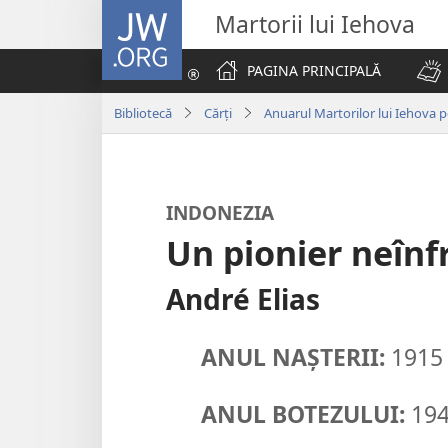
JW.ORG
Martorii lui Iehova
PAGINA PRINCIPALĂ
Bibliotecă
Cărți
Anuarul Martorilor lui Iehova 
INDONEZIA
Un pionier neînf
André Elias
ANUL NAȘTERII:
1915
ANUL BOTEZULUI:
19