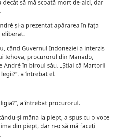
au decât să mă scoată mort de-aici, dar
.
ndré și-a prezentat apărarea în fața
t eliberat.
u, când Guvernul Indoneziei a interzis
lui Iehova, procurorul din Manado,
 André în biroul său. „Știai că Martorii
legii?”, a întrebat el.
ligia?”, a întrebat procurorul.
ucându-și mâna la piept, a spus cu o voce
nima din piept, dar n-o să mă faceți
.