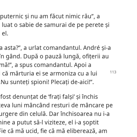
puternic și nu am făcut nimic rău”, a
luat o sabie de samurai de pe perete și
el.
ipa asta?”, a urlat comandantul. André și-a
 în gând. După o pauză lungă, ofițerii au
lumă!”, a spus comandantul. Apoi a
că mărturia ei se armoniza cu a lui
u sunteți spioni! Plecați de-aici!”.
ost denunțat de ‘frați falși’ și închis
câteva luni mâncând resturi de mâncare pe
urgere din celulă. Dar închisoarea nu i-a
ne a putut să-l viziteze, el i-a șoptit
. Fie că mă ucid, fie că mă eliberează, am