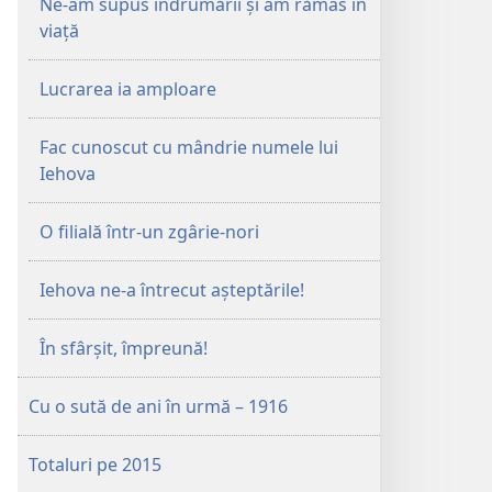
Ne-am supus îndrumării și am rămas în
viață
Lucrarea ia amploare
Fac cunoscut cu mândrie numele lui
Iehova
O filială într-un zgârie-nori
Iehova ne-a întrecut așteptările!
În sfârșit, împreună!
Cu o sută de ani în urmă – 1916
Totaluri pe 2015