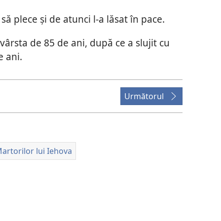
să plece și de atunci l-a lăsat în pace.
 vârsta de 85 de ani, după ce a slujit cu
e ani.
Următorul
artorilor lui Iehova