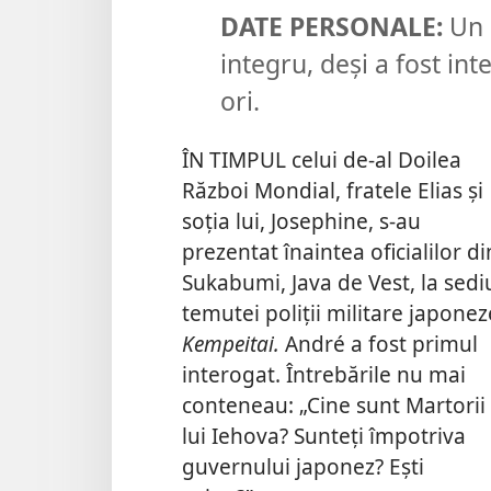
DATE PERSONALE:
Un 
integru, deși a fost in
ori.
ÎN TIMPUL celui de-al Doilea
Război Mondial, fratele Elias și
soția lui, Josephine, s-au
prezentat înaintea oficialilor di
Sukabumi, Java de Vest, la sedi
temutei poliții militare japonez
Kempeitai.
André a fost primul
interogat. Întrebările nu mai
conteneau: „Cine sunt Martorii
lui Iehova? Sunteți împotriva
guvernului japonez? Ești