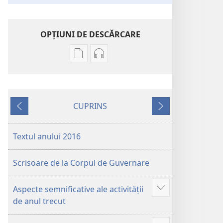
OPŢIUNI DE DESCĂRCARE
Opțiuni
Opțiuni
de
de
descărcare
descărcare
pentru
pentru
CUPRINS
publicații
materiale
Anterior
Următorul
Anuarul
audio
Martorilor
Anuarul
Textul anului 2016
lui
Martorilor
Iehova
lui
Scrisoare de la Corpul de Guvernare
pe
Iehova
2016
pe
Aspecte semnificative ale activității
2016
Afișează
de anul trecut
Mai
multe