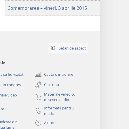
Comemorarea – vineri, 3 aprilie 2015
Setări de aspect
ide
 să fiu vizitat
Caută o întrunire
(se
deschide
 un congres
Ce e nou
o
fereastră
Materiale video cu
iale video
nouă)
descrieri audio
Informații pentru
are
medici
nicate din
Ajutor
aga lume