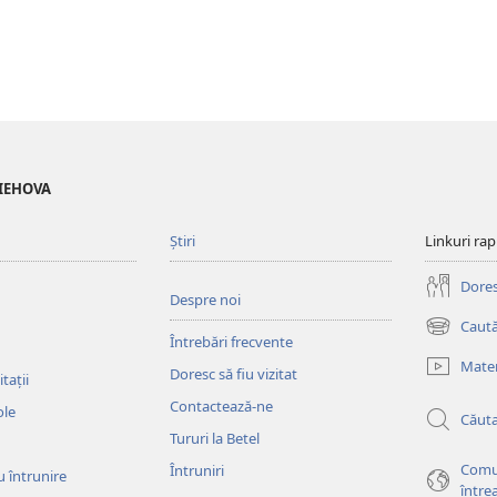
 IEHOVA
Știri
Linkuri rap
Doresc
Despre noi
Caută
(se
Întrebări frecvente
deschide
Mater
Doresc să fiu vizitat
o
tații
fereastră
Contactează-ne
ole
Căut
nouă)
Tururi la Betel
Comu
Întruniri
u întrunire
între