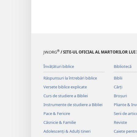
®
JW.ORG
/ SITE-UL OFICIAL AL MARTORILOR LUI
Învățături biblice
Bibliotecă
Răspunsuri la întrebări biblice
Biblii
Versete biblice explicate
Cărți
Curs de studiere a Bibliei
Broșuri
Instrumente de studiere a Bibliei
Pliante & Invi
Pace & Fericire
Serii de artic
Căsnicie & Familie
Reviste
Adolescenți & Adulți tineri
Caiete pentr