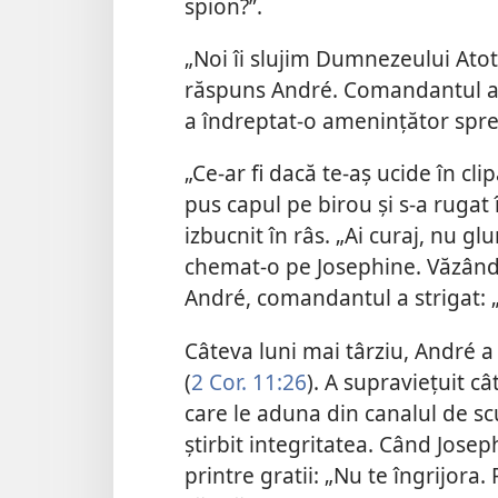
spion?”.
„Noi îi slujim Dumnezeului Atot
răspuns André. Comandantul a 
a îndreptat-o amenințător spre 
„Ce-ar fi dacă te-aș ucide în cl
pus capul pe birou și s-a rugat
izbucnit în râs. „Ai curaj, nu g
chemat-o pe Josephine. Văzând 
André, comandantul a strigat: „N
Câteva luni mai târziu, André a f
(
2 Cor. 11:26
). A supraviețuit 
care le aduna din canalul de sc
știrbit integritatea. Când Josephi
printre gratii: „Nu te îngrijora