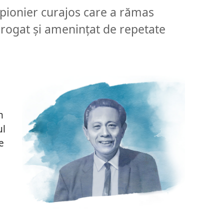
pionier curajos care a rămas
terogat și amenințat de repetate
n
ul
e