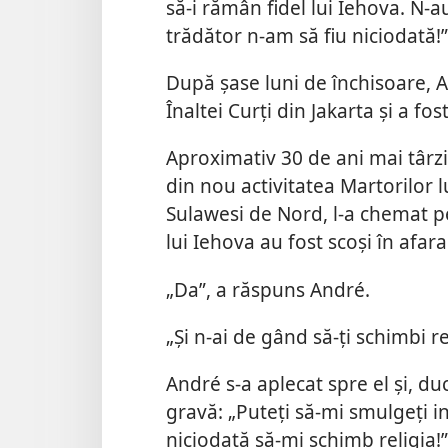
să-i rămân fidel lui Iehova. N-
trădător n-am să fiu niciodată!”
După șase luni de închisoare, A
Înaltei Curți din Jakarta și a fos
Aproximativ 30 de ani mai târzi
din nou activitatea Martorilor 
Sulawesi de Nord, l-a chemat pe
lui Iehova au fost scoși în afara 
„Da”, a răspuns André.
„Și n-ai de gând să-ți schimbi re
André s-a aplecat spre el și, d
gravă: „Puteți să-mi smulgeți i
niciodată să-mi schimb religia!”