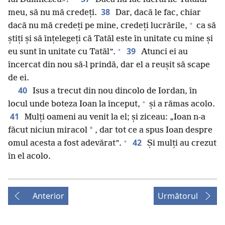
38
meu, să nu mă credeți.
Dar, dacă le fac, chiar
+
dacă nu mă credeți pe mine, credeți lucrările,
ca să
știți și să înțelegeți că Tatăl este în unitate cu mine și
+
39
eu sunt în unitate cu Tatăl”.
Atunci ei au
încercat din nou să-l prindă, dar el a reușit să scape
de ei.
40
Isus a trecut din nou dincolo de Iordan, în
+
locul unde boteza Ioan la început,
și a rămas acolo.
41
Mulți oameni au venit la el; și ziceau: „Ioan n-a
*
făcut niciun miracol
, dar tot ce a spus Ioan despre
+
42
omul acesta a fost adevărat”.
Și mulți au crezut
în el acolo.
Anterior
Următorul