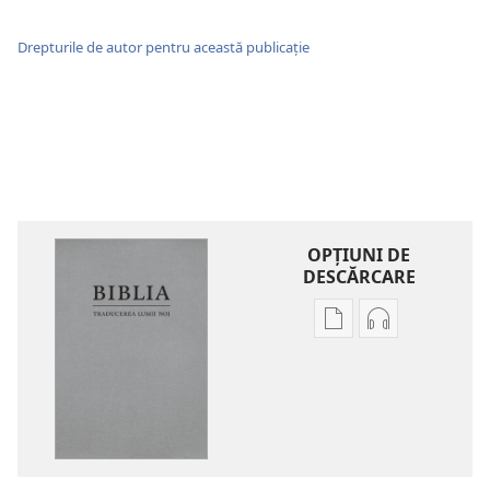
Drepturile de autor pentru această publicație
OPŢIUNI DE
DESCĂRCARE
Opțiuni
Opțiuni
de
de
descărcare
descărcare
pentru
pentru
publicații
materiale
Biblia
audio
–
Biblia