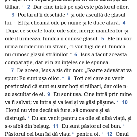
+
2
tâlhar.
Dar cine intră pe ușă este păstorul oilor.
+
+
3
Portarul îi deschide
și oile ascultă de glasul
+
4
lui.
El își cheamă oile pe nume și le duce afară.
După ce scoate toate oile sale, merge înaintea lor și
5
oile îl urmează, fiindcă îi cunosc glasul.
Ele nu vor
urma nicidecum un străin, ci vor fugi de el, fiindcă
6
nu cunosc glasul străinilor.”
Isus a făcut această
comparație, dar ei n-au înțeles ce le spunea.
7
De aceea, Isus a zis din nou: „Foarte adevărat vă
+
8
spun: Eu sunt ușa oilor.
Toți cei care au venit
pretinzând că sunt eu sunt hoți și tâlhari, dar oile n-
9
au ascultat de ei.
Eu sunt ușa. Cine intră prin mine
+
10
va fi salvat; va intra și va ieși și va găsi pășune.
Hoțul nu vine decât să fure, să omoare și să
+
distrugă.
Eu am venit pentru ca oile să aibă viață, și
+
11
s-o aibă din belșug.
Eu sunt păstorul cel bun.
+
12
*
Păstorul cel bun își dă viața
pentru oi.
Omul