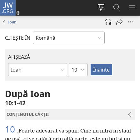
JW.ORG
Conectează-
te
Schimbaţi
Căutați
AR
(se
limba
pe
ME
Ioan
deschide
site-
JW.ORG
o
ului
CITEŞTE ÎN
fereastră
nouă)
AFIȘEAZĂ
Capitol
Cărțile
biblice
După Ioan
10:1-42
CONȚINUTUL CĂRȚII
10
„Foarte adevărat vă spun: Cine nu intră în staul
pe ușă, ci se cațără prin altă parte, este un hoț și un