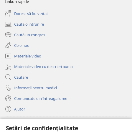
Linkuri rapide
Doresc să fiu vizitat
Caută o întrunire
(se
deschide
Caută un congres
(se
o
deschide
fereastră
Ce e nou
o
nouă)
fereastră
Materiale video
nouă)
Materiale video cu descrieri audio
Căutare
Informații pentru medici
Comunicate din întreaga lume
Ajutor
Donații
(se
Setări de confidențialitate
deschide