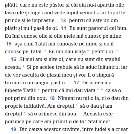
plătit, care nu este păstor și căruia nu-i aparțin oile,
lasă oile și fuge când vede lupul venind – iar lupul le
13
prinde și le împrăștie –
pentru că este un om
14
plătit și nu-i pasă de oi.
Eu sunt păstorul cel bun.
+
Eu îmi cunosc oile și oile mele mă cunosc pe mine,
15
așa cum Tatăl mă cunoaște pe mine și eu îl
+
+
*
cunosc pe Tatăl.
Eu îmi dau viața
pentru oi.
16
Și mai am și alte oi, care nu sunt din staulul
+
acesta.
Și pe acelea trebuie să le aduc înăuntru, iar
ele vor asculta de glasul meu și vor fi o singură
+
17
turmă cu un singur păstor.
De aceea mă
+
+
*
iubește Tatăl:
pentru că îmi dau viața
ca să o
18
pot primi din nou.
Nimeni nu mi-o ia, ci o dau din
*
proprie inițiativă. Am dreptul
să o dau și am
+
*
dreptul
să o primesc din nou.
Aceasta este
porunca pe care am primit-o de la Tatăl meu”.
19
Din cauza acestor cuvinte, între iudei s-a creat