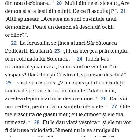
+
20
din nou dezbinare.
Mulți dintre ei ziceau: „Are
21
demon și și-a ieșit din minți. De ce îl ascultați?”.
Alții spuneau: „Acestea nu sunt cuvintele unui
demonizat. Poate un demon să deschidă ochii
orbilor?”.
22
La Ierusalim se ținea atunci Sărbătoarea
23
Dedicării. Era iarnă
și Isus mergea prin templu,
+
24
prin colonada lui Solomon.
Iudeii l-au
*
înconjurat și i-au zis: „Până când ne vei ține
în
suspans? Dacă tu ești Cristosul, spune-ne deschis!”.
25
Isus le-a răspuns: „V-am spus și tot nu credeți.
Lucrările pe care le fac în numele Tatălui meu,
+
26
acestea depun mărturie despre mine.
Dar voi
+
27
nu credeți, pentru că nu sunteți oile mele.
Oile
mele ascultă de glasul meu; eu le cunosc și ele mă
+
+
28
urmează.
Eu le dau viață veșnică
și ele nu vor
fi distruse niciodată. Nimeni nu le va smulge din