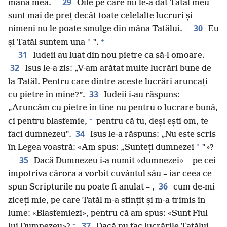
+
29
mâna mea.
Oile pe care mi le-a dat Tatăl meu
sunt mai de preț decât toate celelalte lucruri și
+
30
nimeni nu le poate smulge din mâna Tatălui.
Eu
+
*
și Tatăl suntem una
”.
31
Iudeii au luat din nou pietre ca să-l omoare.
32
Isus le-a zis: „V-am arătat multe lucrări bune de
la Tatăl. Pentru care dintre aceste lucrări aruncați
33
cu pietre în mine?”.
Iudeii i-au răspuns:
„Aruncăm cu pietre în tine nu pentru o lucrare bună,
+
ci pentru blasfemie,
pentru că tu, deși ești om, te
34
faci dumnezeu”.
Isus le-a răspuns: „Nu este scris
*
în Legea voastră: «Am spus: „Sunteți dumnezei
”»?
+
+
35
Dacă Dumnezeu i-a numit «dumnezei»
pe cei
împotriva cărora a vorbit cuvântul său – iar ceea ce
36
spun Scripturile nu poate fi anulat – ,
cum de-mi
ziceți mie, pe care Tatăl m-a sfințit și m-a trimis în
lume: «Blasfemiezi», pentru că am spus: «Sunt Fiul
+
37
lui Dumnezeu»?
Dacă nu fac lucrările Tatălui