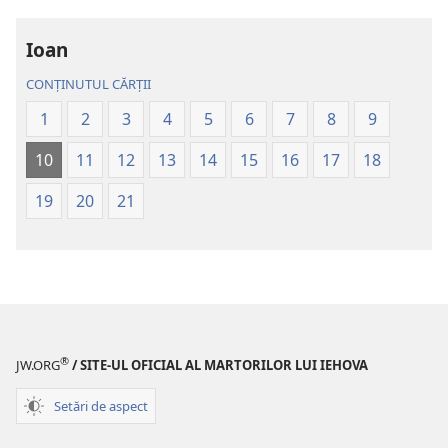
Traducerea
–
lumii
Traducerea
Ioan
noi
lumii
CONȚINUTUL CĂRȚII
(ediția
noi
revizuită
(ediția
1
2
3
4
5
6
7
8
9
din
revizuită
10
11
12
13
14
15
16
17
18
2020)
din
2020)
19
20
21
®
JW.ORG
/ SITE-UL OFICIAL AL MARTORILOR LUI IEHOVA
Setări de aspect