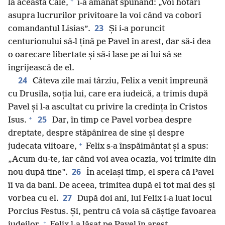
+
la această Cale,
i-a amânat spunând: „Voi hotărî
asupra lucrurilor privitoare la voi când va coborî
23
comandantul Lisias”.
Și i-a poruncit
centurionului să-l țină pe Pavel în arest, dar să-i dea
o oarecare libertate și să-i lase pe ai lui să se
îngrijească de el.
24
Câteva zile mai târziu, Felix a venit împreună
cu Drusila, soția lui, care era iudeică, a trimis după
Pavel și l-a ascultat cu privire la credința în Cristos
+
25
Isus.
Dar, în timp ce Pavel vorbea despre
dreptate, despre stăpânirea de sine și despre
+
judecata viitoare,
Felix s-a înspăimântat și a spus:
„Acum du-te, iar când voi avea ocazia, voi trimite din
26
nou după tine”.
În același timp, el spera că Pavel
îi va da bani. De aceea, trimitea după el tot mai des și
27
vorbea cu el.
După doi ani, lui Felix i-a luat locul
Porcius Festus. Și, pentru că voia să câștige favoarea
+
iudeilor,
Felix l-a lăsat pe Pavel în arest.