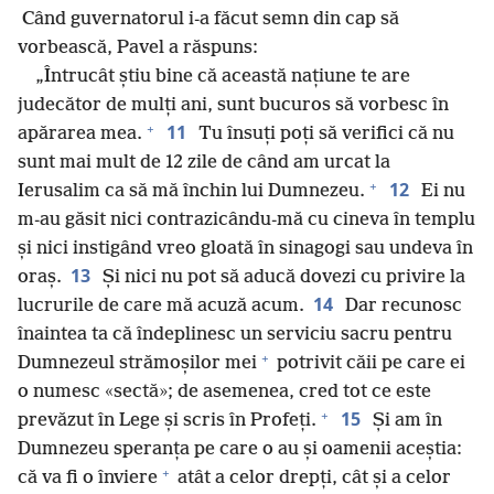
Când guvernatorul i-a făcut semn din cap să
vorbească, Pavel a răspuns:
„Întrucât știu bine că această națiune te are
judecător de mulți ani, sunt bucuros să vorbesc în
+
11
apărarea mea.
Tu însuți poți să verifici că nu
sunt mai mult de 12 zile de când am urcat la
+
12
Ierusalim ca să mă închin lui Dumnezeu.
Ei nu
m-au găsit nici contrazicându-mă cu cineva în templu
și nici instigând vreo gloată în sinagogi sau undeva în
13
oraș.
Și nici nu pot să aducă dovezi cu privire la
14
lucrurile de care mă acuză acum.
Dar recunosc
înaintea ta că îndeplinesc un serviciu sacru pentru
+
Dumnezeul strămoșilor mei
potrivit căii pe care ei
o numesc «sectă»; de asemenea, cred tot ce este
+
15
prevăzut în Lege și scris în Profeți.
Și am în
Dumnezeu speranța pe care o au și oamenii aceștia:
+
că va fi o înviere
atât a celor drepți, cât și a celor