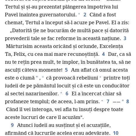
Tertul și și-au prezentat plângerea împotriva lui
+
2
Pavel înaintea guvernatorului.
Când a fost
chemat, Tertul a început să-l acuze pe Pavel. El a zis:
„Datorită ție ne bucurăm de multă pace și datorită
3
prevederii tale se fac reforme în această națiune.
Mărturisim aceasta oricând și oriunde, Excelența
4
Ta, Felix, cu cea mai mare recunoștință.
Dar, ca să
nu te rețin prea mult, te implor, în bunătatea ta, să ne
5
asculți câteva momente!
Am aflat că omul acesta
+
+
*
este o ciumă
,
că provoacă rebeliuni
printre toți
iudeii de pe pământul locuit și că este un conducător
+
6
al sectei nazarinenilor.
El a încercat chiar să
+
7
8
*
profaneze templul; de aceea, l-am prins.
——
Când îl vei interoga, vei afla tu însuți despre toate
aceste lucruri de care îl acuzăm”.
9
Atunci iudeii au susținut și ei acuzațiile,
10
afirmând că lucrurile acelea erau adevărate.