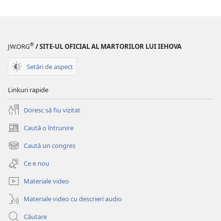
®
JW.ORG
/ SITE-UL OFICIAL AL MARTORILOR LUI IEHOVA
Setări de aspect
Linkuri rapide
Doresc să fiu vizitat
Caută o întrunire
(se
deschide
Caută un congres
(se
o
deschide
fereastră
Ce e nou
o
nouă)
fereastră
Materiale video
nouă)
Materiale video cu descrieri audio
Căutare