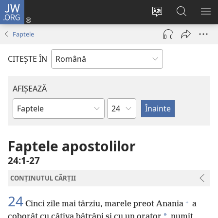
JW.ORG
Conectează-
te
Schimbaţi
Căutați
AR
(se
limba
pe
ME
Faptele
deschide
site-
JW.ORG
o
ului
CITEŞTE ÎN
fereastră
nouă)
AFIȘEAZĂ
Capitol
Cărțile
biblice
Faptele apostolilor
24:1-27
CONȚINUTUL CĂRȚII
24
+
Cinci zile mai târziu, marele preot Anania
a
*
coborât cu câțiva bătrâni și cu un orator
numit