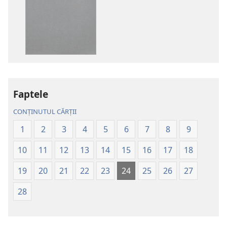
de
de
descărcare
descărcare
pentru
pentru
publicații
materiale
Biblia
audio
–
Biblia
Traducerea
–
lumii
Traducerea
Faptele
noi
lumii
CONȚINUTUL CĂRȚII
(ediția
noi
revizuită
(ediția
1
2
3
4
5
6
7
8
9
din
revizuită
10
11
12
13
14
15
16
17
18
2020)
din
2020)
19
20
21
22
23
24
25
26
27
28