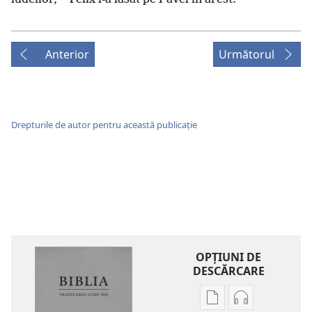
Anterior
Următorul
Drepturile de autor pentru această publicație
OPŢIUNI DE
DESCĂRCARE
Opțiuni
Opțiuni