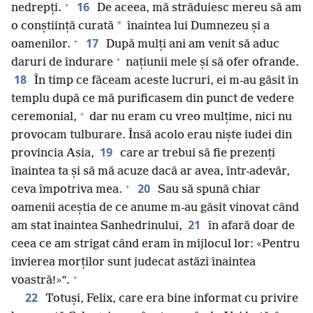
+
16
nedrepți.
De aceea, mă străduiesc mereu să am
*
o conștiință curată
înaintea lui Dumnezeu și a
+
17
oamenilor.
După mulți ani am venit să aduc
+
daruri de îndurare
națiunii mele și să ofer ofrande.
18
În timp ce făceam aceste lucruri, ei m-au găsit în
templu după ce mă purificasem din punct de vedere
+
ceremonial,
dar nu eram cu vreo mulțime, nici nu
provocam tulburare. Însă acolo erau niște iudei din
19
provincia Asia,
care ar trebui să fie prezenți
înaintea ta și să mă acuze dacă ar avea, într-adevăr,
+
20
ceva împotriva mea.
Sau să spună chiar
oamenii aceștia de ce anume m-au găsit vinovat când
21
am stat înaintea Sanhedrinului,
în afară doar de
ceea ce am strigat când eram în mijlocul lor: «Pentru
învierea morților sunt judecat astăzi înaintea
+
voastră!»”.
22
Totuși, Felix, care era bine informat cu privire