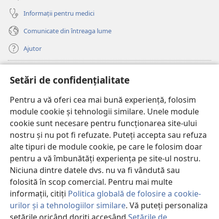
Informații pentru medici
Comunicate din întreaga lume
Ajutor
Donații
(se
Setări de confidențialitate
deschide
o
Pentru a vă oferi cea mai bună experiență, folosim
Watchtower – BIBLIOTECĂ ONLINE™
(se
fereastră
module cookie și tehnologii similare. Unele module
deschide
nouă)
®
JW Hub
cookie sunt necesare pentru funcționarea site-ului
o
(se
fereastră
nostru și nu pot fi refuzate. Puteți accepta sau refuza
deschide
nouă)
®
JW Library
o
alte tipuri de module cookie, pe care le folosim doar
fereastră
pentru a vă îmbunătăți experiența pe site-ul nostru.
nouă)
Watchtower Library
Niciuna dintre datele dvs. nu va fi vândută sau
folosită în scop comercial. Pentru mai multe
informații, citiți
Politica globală de folosire a cookie-
urilor și a tehnologiilor similare
. Vă puteți personaliza
setările oricând doriți accesând
Setările de
Copyright
© 2026 Watch Tower Bible and Tract Society of Pennsylvania.