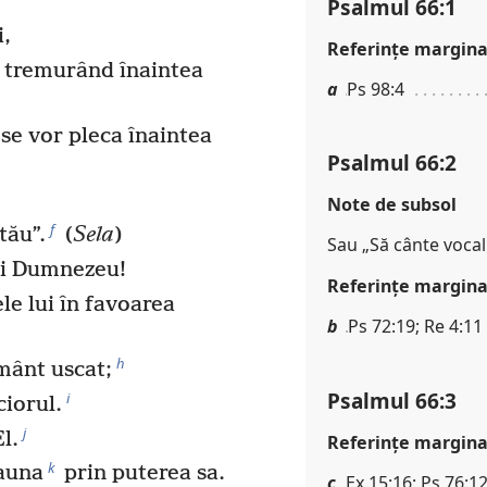
Psalmul 66:1
i,
Referinţe margina
a tremurând înaintea
a
Ps 98:4
se vor pleca înaintea
Psalmul 66:2
Note de subsol
f
tău”.
(
Sela
)
Sau „Să cânte vocal
lui Dumnezeu!
Referinţe margina
le lui în favoarea
b
Ps 72:19; Re 4:11
h
mânt uscat;
Psalmul 66:3
i
ciorul.
j
l.
Referinţe margina
k
auna
prin puterea sa.
c
Ex 15:16; Ps 76:12;