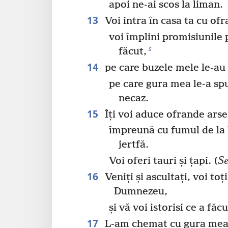
apoi ne-ai scos la liman.
13
Voi intra în casa ta cu ofr
voi împlini promisiunile 
s
făcut,
14
pe care buzele mele le-au 
pe care gura mea le-a sp
necaz.
15
Îți voi aduce ofrande arse
împreună cu fumul de la 
jertfă.
Voi oferi tauri și țapi. (
Se
16
Veniți și ascultați, voi toț
Dumnezeu,
și vă voi istorisi ce a fă
17
L-am chemat cu gura me