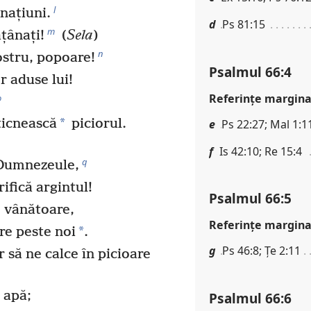
l
națiuni.
d
Ps 81:15
m
ățânați!
(
Sela
)
n
stru, popoare!
Psalmul 66:4
r aduse lui!
Referinţe margina
o
*
ticnească
piciorul.
e
Ps 22:27; Mal 1:1
f
Is 42:10; Re 15:4
q
 Dumnezeule,
ifică argintul!
Psalmul 66:5
e vânătoare,
Referinţe margina
*
re peste noi
.
g
Ps 46:8; Țe 2:11
să ne calce în picioare
n apă;
Psalmul 66:6