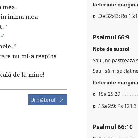
Referinţe margina
ba mea.
n
De 32:43; Ro 15:
 în inima mea,
v
t.
w
Psalmul 66:9
x
mele.
Note de subsol
are nu mi-a respins
Sau „ne păstrează su
Sau „să ni se clatine
oială de la mine!
Referinţe margina
o
1Sa 25:29
Următorul
p
1Sa 2:9; Ps 121:3
Psalmul 66:10