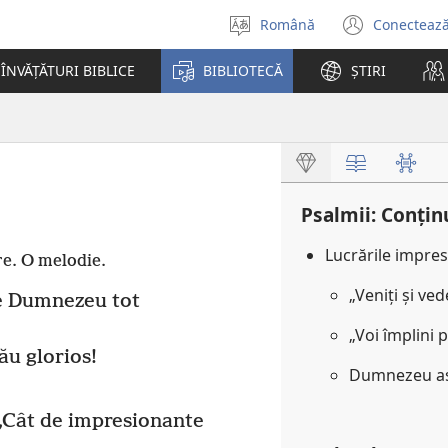
Română
Conectează
Selectaţi
(se
limba
desch
ÎNVĂȚĂTURI BIBLICE
BIBLIOTECĂ
ȘTIRI
o
fereas
nouă)
Psalmii: Conținu
Lucrările impre
re. O melodie.
„Veniți și ve
re Dumnezeu tot
„Voi împlini 
u glorios!
Dumnezeu as
„Cât de impresionante