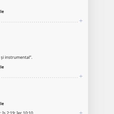
le
 și instrumental”.
le
le
 Is 2:19; Ier 10:10