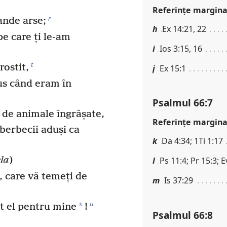
Referinţe margina
r
ande arse;
h
Ex 14:21, 22
pe care ți le-am
i
Ios 3:15, 16
t
rostit,
j
Ex 15:1
us când eram în
Psalmul 66:7
 de animale îngrășate,
Referinţe margina
berbecii aduși ca
k
Da 4:34; 1Ti 1:17
la
)
l
Ps 11:4; Pr 15:3; E
i, care vă temeți de
m
Is 37:29
u
*
cut el pentru mine
!
Psalmul 66:8
a