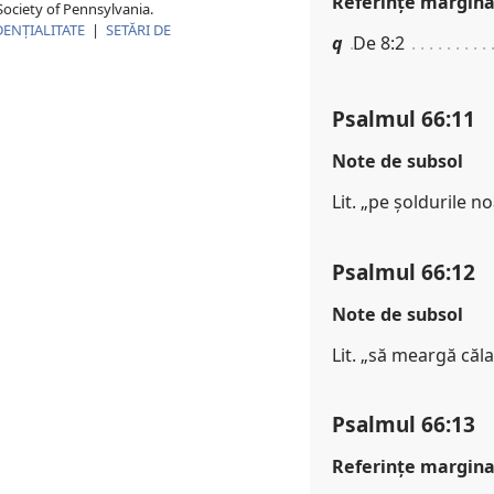
Referinţe margina
ociety of Pennsylvania.
DENŢIALITATE
|
SETĂRI DE
q
De 8:2
Psalmul 66:11
Note de subsol
Lit. „pe șoldurile no
Psalmul 66:12
Note de subsol
Lit. „să meargă căl
Psalmul 66:13
Referinţe margina