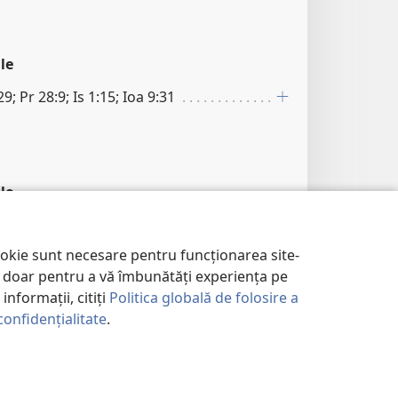
le
29; Pr 28:9; Is 1:15; Ioa 9:31
le
 Ps 116:1; 1Io 3:22
ookie sunt necesare pentru funcționarea site-
im doar pentru a vă îmbunătăți experiența pe
informații, citiți
Politica globală de folosire a
confidențialitate
.