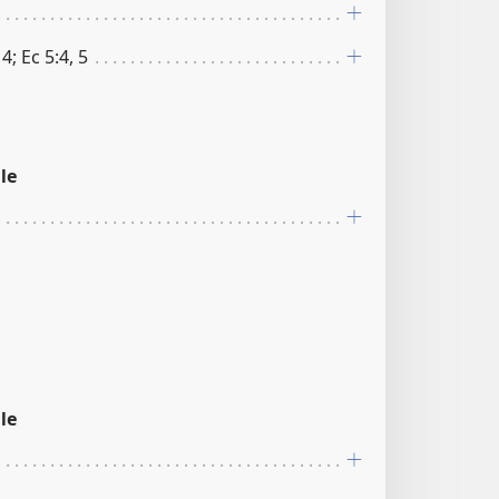
4; Ec 5:4, 5
le
le