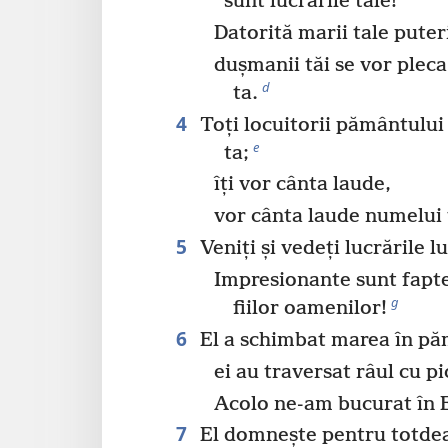
sunt lucrările tale!
Datorită marii tale puter
dușmanii tăi se vor plec
d
ta.
4
Toți locuitorii pământului 
e
ta;
îți vor cânta laude,
vor cânta laude numelui 
5
Veniți și vedeți lucrările 
Impresionante sunt fapte
g
fiilor oamenilor!
6
El a schimbat marea în pă
ei au traversat râul cu pi
Acolo ne-am bucurat în E
7
El domnește pentru totde