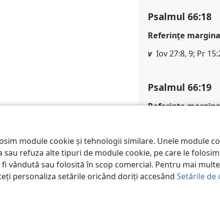
Psalmul 66:18
Referinţe margina
v
Iov 27:8, 9; Pr 15:
Psalmul 66:19
Referinţe margina
w
Ps 34:6; Ps 65:2;
losim module cookie și tehnologii similare. Unele module c
x
Ev 5:7
pta sau refuza alte tipuri de module cookie, pe care le folos
a fi vândută sau folosită în scop comercial. Pentru mai multe 
teți personaliza setările oricând doriți accesând
Setările de 