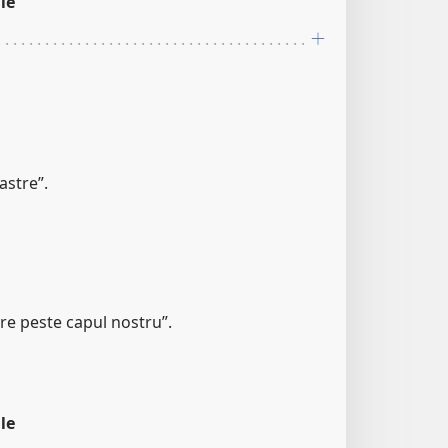
le
astre”.
are peste capul nostru”.
le