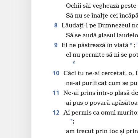
Ochii săi veghează peste 
Să nu se înalțe cei încăp
8
Lăudați-l pe Dumnezeul no
Să se audă glasul laudelo
9
*
El ne păstrează în viață
;
el nu permite să ni se po
p
10
Căci tu ne-ai cercetat, o,
ne-ai purificat cum se pur
11
Ne-ai prins într-o plasă d
ai pus o povară apăsătoa
12
Ai permis ca omul muritor 
*
;
am trecut prin foc și pri