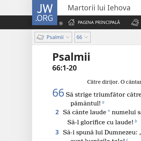
JW.ORG
Martorii lui Iehova
PAGINA PRINCIPALĂ
Psalmii
66
Psalmii
66:1-20
Către dirijor. O cânta
66
Să strige triumfător căt
a
pământul!
2
*
Să cânte laude
numelui să
b
Să-l glorifice cu laude!
3
Să-i spună lui Dumnezeu: 
c