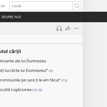
-te
Caută
ide
DESPRE NOI
tră
tul cărții
sionante ale lui Dumnezeu
deți lucrările lui Dumnezeu!”
(
5
)
promisiunile pe care ți le-am făcut”
(
13
)
cultă rugăciunea
(
18-20
)