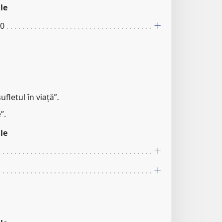
le
10
fletul în viață”.
”.
le