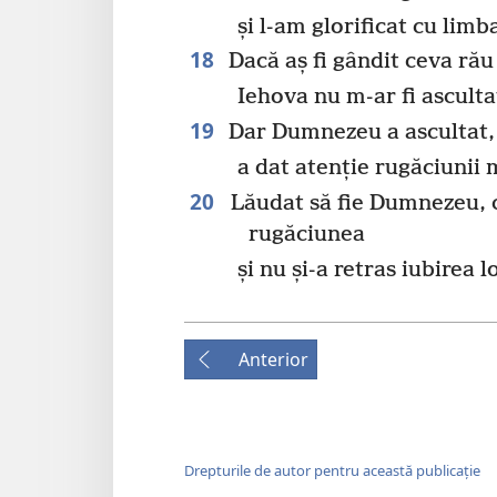
și l-am glorificat cu lim
18
Dacă aș fi gândit ceva rău
Iehova nu m-ar fi asculta
19
Dar Dumnezeu a ascultat,
a dat atenție rugăciunii 
20
Lăudat să fie Dumnezeu, c
rugăciunea
și nu și-a retras iubirea l
Anterior
Drepturile de autor pentru această publicație