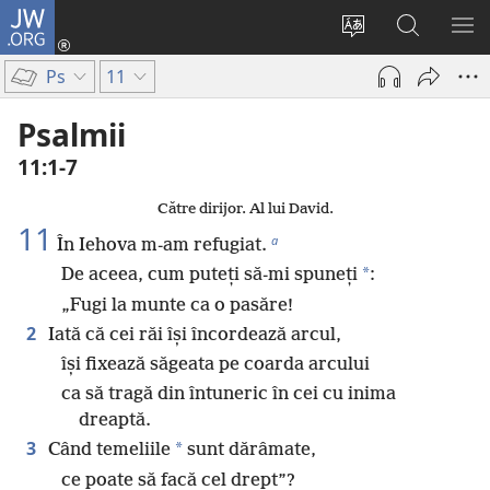
JW.ORG
Conectează-
te
Schimbaţi
Căutați
AR
(se
limba
pe
ME
Ps
11
deschide
site-
JW.ORG
o
ului
Psalmii
fereastră
11:1-7
nouă)
Către dirijor. Al lui David.
11
a
În Iehova m-am refugiat.
*
De aceea, cum puteți să-mi spuneți
:
„Fugi la munte ca o pasăre!
2
Iată că cei răi își încordează arcul,
își fixează săgeata pe coarda arcului
ca să tragă din întuneric în cei cu inima
dreaptă.
3
*
Când temeliile
sunt dărâmate,
ce poate să facă cel drept”?