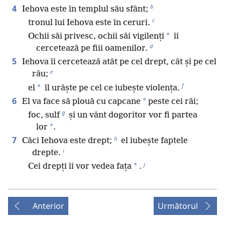
b
4
Iehova este în templul său sfânt;
c
tronul lui Iehova este în ceruri.
*
Ochii săi privesc, ochii săi vigilenți
îi
d
cercetează pe fiii oamenilor.
5
Iehova îi cercetează atât pe cel drept, cât și pe cel
e
rău;
f
*
el
îl urăște pe cel ce iubește violența.
6
*
El va face să plouă cu capcane
peste cei răi;
g
foc, sulf
și un vânt dogoritor vor fi partea
*
lor
.
h
7
Căci Iehova este drept;
el iubește faptele
i
drepte.
j
*
Cei drepți îi vor vedea fața
.
Anterior
Următorul