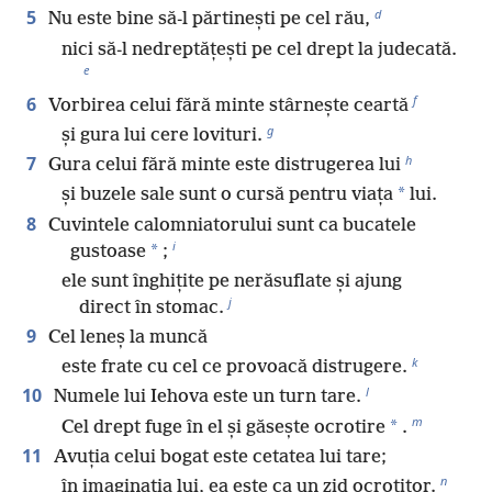
d
5
Nu este bine să-l părtinești pe cel rău,
nici să-l nedreptățești pe cel drept la judecată.
e
f
6
Vorbirea celui fără minte stârnește ceartă
g
și gura lui cere lovituri.
h
7
Gura celui fără minte este distrugerea lui
*
și buzele sale sunt o cursă pentru viața
lui.
8
Cuvintele calomniatorului sunt ca bucatele
i
*
gustoase
;
ele sunt înghițite pe nerăsuflate și ajung
j
direct în stomac.
9
Cel leneș la muncă
k
este frate cu cel ce provoacă distrugere.
l
10
Numele lui Iehova este un turn tare.
m
*
Cel drept fuge în el și găsește ocrotire
.
11
Avuția celui bogat este cetatea lui tare;
n
în imaginația lui, ea este ca un zid ocrotitor.