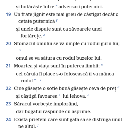
*
și hotărăște între
adversari puternici.
19
Un frate jignit este mai greu de câștigat decât o
y
cetate puternică
și unele dispute sunt ca zăvoarele unei
z
fortărețe.
20
Stomacul omului se va umple cu rodul gurii lui;
a
omul se va sătura cu rodul buzelor lui.
b
21
Moartea și viața sunt în puterea limbii;
cel căruia îi place s-o folosească îi va mânca
c
*
rodul
.
d
22
Cine găsește o soție bună găsește ceva de preț
e
*
și câștigă favoarea
lui Iehova.
23
Săracul vorbește implorând,
dar bogatul răspunde cu asprime.
24
Există prieteni care sunt gata să se distrugă unul
f
pe altul,