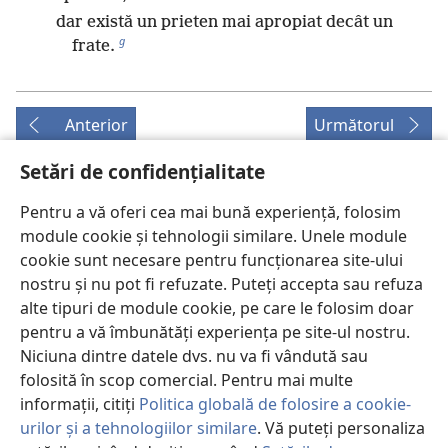
dar există un prieten mai apropiat decât un
g
frate.
Anterior
Următorul
Setări de confidențialitate
Pentru a vă oferi cea mai bună experiență, folosim
Drepturile de autor pentru această publicație
module cookie și tehnologii similare. Unele module
Copyright
©
2026
Watch Tower Bible and Tract Society of
cookie sunt necesare pentru funcționarea site-ului
Pennsylvania.
nostru și nu pot fi refuzate. Puteți accepta sau refuza
CONDIȚII DE UTILIZARE
|
POLITICA DE CONFIDENŢIALITATE
|
alte tipuri de module cookie, pe care le folosim doar
SETĂRI DE CONFIDENȚIALITATE
pentru a vă îmbunătăți experiența pe site-ul nostru.
Niciuna dintre datele dvs. nu va fi vândută sau
folosită în scop comercial. Pentru mai multe
informații, citiți
Politica globală de folosire a cookie-
urilor și a tehnologiilor similare
. Vă puteți personaliza