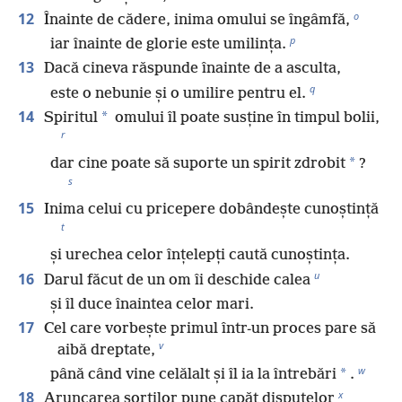
o
12
Înainte de cădere, inima omului se îngâmfă,
p
iar înainte de glorie este umilința.
13
Dacă cineva răspunde înainte de a asculta,
q
este o nebunie și o umilire pentru el.
14
*
Spiritul
omului îl poate susține în timpul bolii,
r
*
dar cine poate să suporte un spirit zdrobit
?
s
15
Inima celui cu pricepere dobândește cunoștință
t
și urechea celor înțelepți caută cunoștința.
u
16
Darul făcut de un om îi deschide calea
și îl duce înaintea celor mari.
17
Cel care vorbește primul într-un proces pare să
v
aibă dreptate,
w
*
până când vine celălalt și îl ia la întrebări
.
x
18
Aruncarea sorților pune capăt disputelor