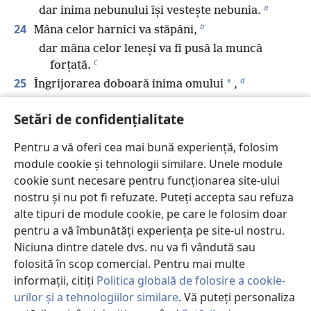
a
dar inima nebunului își vestește nebunia.
b
24
Mâna celor harnici va stăpâni,
dar mâna celor leneși va fi pusă la muncă
c
forțată.
d
25
*
Îngrijorarea doboară inima omului
,
e
dar un cuvânt bun o înveselește.
Setări de confidențialitate
26
Cel drept își cercetează pășunile,
dar calea celor răi îi duce în rătăcire.
Pentru a vă oferi cea mai bună experiență, folosim
f
27
Leneșul nu urmărește vânatul,
module cookie și tehnologii similare. Unele module
dar bunul de preț al omului este hărnicia.
cookie sunt necesare pentru funcționarea site-ului
g
28
nostru și nu pot fi refuzate. Puteți accepta sau refuza
Cărarea dreptății duce la viață;
alte tipuri de module cookie, pe care le folosim doar
de-a lungul ei nu este moarte.
pentru a vă îmbunătăți experiența pe site-ul nostru.
Niciuna dintre datele dvs. nu va fi vândută sau
folosită în scop comercial. Pentru mai multe
Anterior
Următorul
informații, citiți
Politica globală de folosire a cookie-
urilor și a tehnologiilor similare
. Vă puteți personaliza