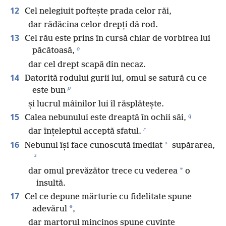
12
Cel nelegiuit poftește prada celor răi,
dar rădăcina celor drepți dă rod.
13
Cel rău este prins în cursă chiar de vorbirea lui
o
păcătoasă,
dar cel drept scapă din necaz.
14
Datorită rodului gurii lui, omul se satură cu ce
p
este bun
și lucrul mâinilor lui îl răsplătește.
q
15
Calea nebunului este dreaptă în ochii săi,
r
dar înțeleptul acceptă sfatul.
16
*
Nebunul își face cunoscută imediat
supărarea,
s
*
dar omul prevăzător trece cu vederea
o
insultă.
17
Cel ce depune mărturie cu fidelitate spune
*
adevărul
,
dar martorul mincinos spune cuvinte