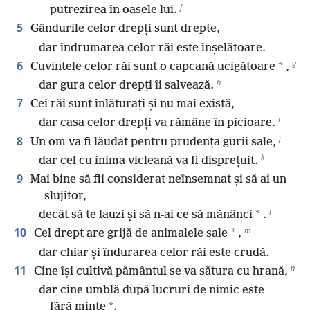
f
putrezirea în oasele lui.
5
Gândurile celor drepți sunt drepte,
dar îndrumarea celor răi este înșelătoare.
g
6
*
Cuvintele celor răi sunt o capcană ucigătoare
,
h
dar gura celor drepți îi salvează.
7
Cei răi sunt înlăturați și nu mai există,
i
dar casa celor drepți va rămâne în picioare.
j
8
Un om va fi lăudat pentru prudența gurii sale,
k
dar cel cu inima vicleană va fi disprețuit.
9
Mai bine să fii considerat neînsemnat și să ai un
slujitor,
l
*
decât să te lauzi și să n-ai ce să mănânci
.
m
10
*
Cel drept are grijă de animalele sale
,
dar chiar și îndurarea celor răi este crudă.
n
11
Cine își cultivă pământul se va sătura cu hrană,
dar cine umblă după lucruri de nimic este
*
fără minte
.