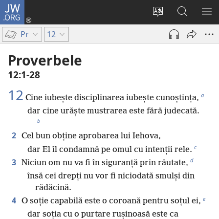
JW.ORG
Conectează-
te
Schimbaţi
Căutați
AR
(se
limba
pe
ME
Pr
12
deschide
site-
JW.ORG
o
ului
Proverbele
fereastră
12:1-28
nouă)
12
a
Cine iubește disciplinarea iubește cunoștința,
dar cine urăște mustrarea este fără judecată.
b
2
Cel bun obține aprobarea lui Iehova,
c
dar El îl condamnă pe omul cu intenții rele.
d
3
Niciun om nu va fi în siguranță prin răutate,
însă cei drepți nu vor fi niciodată smulși din
rădăcină.
e
4
O soție capabilă este o coroană pentru soțul ei,
dar soția cu o purtare rușinoasă este ca