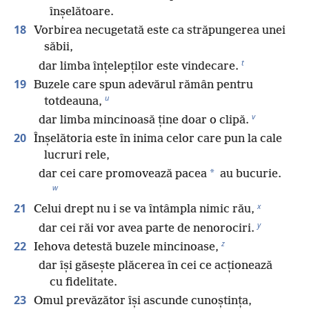
înșelătoare.
18
Vorbirea necugetată este ca străpungerea unei
săbii,
t
dar limba înțelepților este vindecare.
19
Buzele care spun adevărul rămân pentru
u
totdeauna,
v
dar limba mincinoasă ține doar o clipă.
20
Înșelătoria este în inima celor care pun la cale
lucruri rele,
*
dar cei care promovează pacea
au bucurie.
w
x
21
Celui drept nu i se va întâmpla nimic rău,
y
dar cei răi vor avea parte de nenorociri.
z
22
Iehova detestă buzele mincinoase,
dar își găsește plăcerea în cei ce acționează
cu fidelitate.
23
Omul prevăzător își ascunde cunoștința,