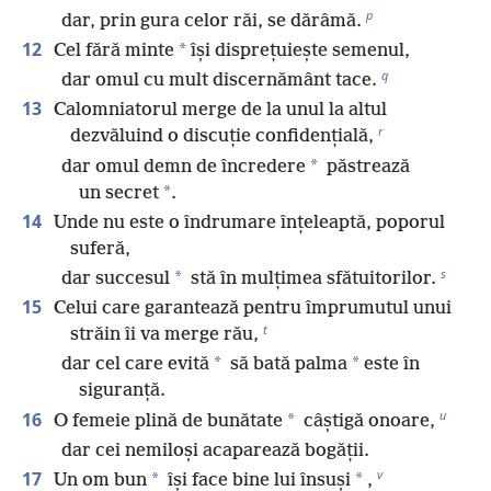
p
dar, prin gura celor răi, se dărâmă.
12
*
Cel fără minte
își disprețuiește semenul,
q
dar omul cu mult discernământ tace.
13
Calomniatorul merge de la unul la altul
r
dezvăluind o discuție confidențială,
*
dar omul demn de încredere
păstrează
*
un secret
.
14
Unde nu este o îndrumare înțeleaptă, poporul
suferă,
s
*
dar succesul
stă în mulțimea sfătuitorilor.
15
Celui care garantează pentru împrumutul unui
t
străin îi va merge rău,
*
*
dar cel care evită
să bată palma
este în
siguranță.
u
16
*
O femeie plină de bunătate
câștigă onoare,
dar cei nemiloși acaparează bogății.
v
17
*
*
Un om bun
își face bine lui însuși
,