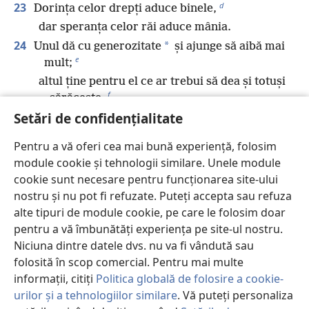
d
23
Dorința celor drepți aduce binele,
dar speranța celor răi aduce mânia.
24
*
Unul dă cu generozitate
și ajunge să aibă mai
e
mult;
altul ține pentru el ce ar trebui să dea și totuși
f
sărăcește.
g
25
Setări de confidențialitate
*
*
Omul
generos va prospera
*
și cel care îi înviorează
pe alții va fi și el
Pentru a vă oferi cea mai bună experiență, folosim
h
înviorat.
module cookie și tehnologii similare. Unele module
26
Poporul îl blestemă pe cel ce reține cerealele,
cookie sunt necesare pentru funcționarea site-ului
dar îl binecuvântează pe cel ce le vinde.
nostru și nu pot fi refuzate. Puteți accepta sau refuza
27
Cine caută stăruitor să facă binele caută
alte tipuri de module cookie, pe care le folosim doar
i
bunăvoință,
pentru a vă îmbunătăți experiența pe site-ul nostru.
dar cine caută să facă răul, de rău va avea
Niciuna dintre datele dvs. nu va fi vândută sau
j
parte.
folosită în scop comercial. Pentru mai multe
k
28
informații, citiți
Politica globală de folosire a cookie-
Cine se încrede în bogățiile lui va cădea,
urilor și a tehnologiilor similare
. Vă puteți personaliza
l
dar cei drepți vor înverzi ca frunzișul.