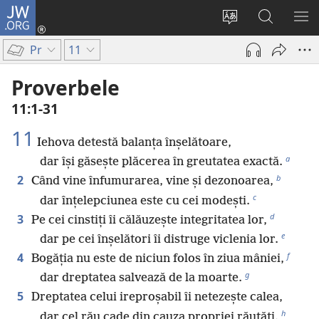
JW.ORG
Conectează-
te
Schimbaţi
Căutați
AR
(se
limba
pe
ME
Pr
11
deschide
site-
JW.ORG
o
ului
Proverbele
fereastră
11:1-31
nouă)
11
Iehova detestă balanța înșelătoare,
a
dar își găsește plăcerea în greutatea exactă.
b
2
Când vine înfumurarea, vine și dezonoarea,
c
dar înțelepciunea este cu cei modești.
d
3
Pe cei cinstiți îi călăuzește integritatea lor,
e
dar pe cei înșelători îi distruge viclenia lor.
f
4
Bogăția nu este de niciun folos în ziua mâniei,
g
dar dreptatea salvează de la moarte.
5
Dreptatea celui ireproșabil îi netezește calea,
h
dar cel rău cade din cauza propriei răutăți.