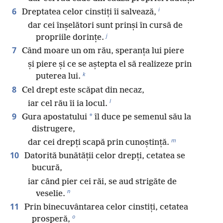
i
6
Dreptatea celor cinstiți îi salvează,
dar cei înșelători sunt prinși în cursă de
j
propriile dorințe.
7
Când moare un om rău, speranța lui piere
și piere și ce se aștepta el să realizeze prin
k
puterea lui.
8
Cel drept este scăpat din necaz,
l
iar cel rău îi ia locul.
9
*
Gura apostatului
îl duce pe semenul său la
distrugere,
m
dar cei drepți scapă prin cunoștință.
10
Datorită bunătății celor drepți, cetatea se
bucură,
iar când pier cei răi, se aud strigăte de
n
veselie.
11
Prin binecuvântarea celor cinstiți, cetatea
o
prosperă,