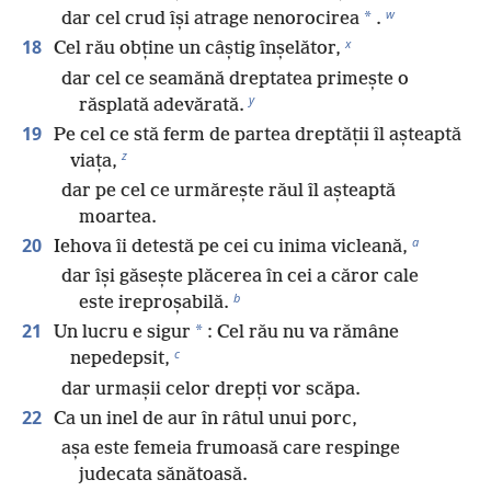
w
*
dar cel crud își atrage nenorocirea
.
x
18
Cel rău obține un câștig înșelător,
dar cel ce seamănă dreptatea primește o
y
răsplată adevărată.
19
Pe cel ce stă ferm de partea dreptății îl așteaptă
z
viața,
dar pe cel ce urmărește răul îl așteaptă
moartea.
a
20
Iehova îi detestă pe cei cu inima vicleană,
dar își găsește plăcerea în cei a căror cale
b
este ireproșabilă.
21
*
Un lucru e sigur
: Cel rău nu va rămâne
c
nepedepsit,
dar urmașii celor drepți vor scăpa.
22
Ca un inel de aur în râtul unui porc,
așa este femeia frumoasă care respinge
judecata sănătoasă.