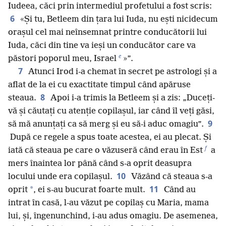
Iudeea, căci prin intermediul profetului a fost scris:
6
«Și tu, Betleem din țara lui Iuda, nu ești nicidecum
orașul cel mai neînsemnat printre conducătorii lui
Iuda, căci din tine va ieși un conducător care va
e
păstori poporul meu, Israel
»”.
7
Atunci Irod i-a chemat în secret pe astrologi și a
aflat de la ei cu exactitate timpul când apăruse
8
steaua.
Apoi i-a trimis la Betleem și a zis: „Duceți-
vă și căutați cu atenție copilașul, iar când îl veți găsi,
9
să mă anunțați ca să merg și eu să-i aduc omagiu”.
După ce regele a spus toate acestea, ei au plecat. Și
f
iată că steaua pe care o văzuseră când erau în Est
a
mers înaintea lor până când s-a oprit deasupra
10
locului unde era copilașul.
Văzând că steaua s-a
11
*
oprit
, ei s-au bucurat foarte mult.
Când au
intrat în casă, l-au văzut pe copilaș cu Maria, mama
lui, și, îngenunchind, i-au adus omagiu. De asemenea,