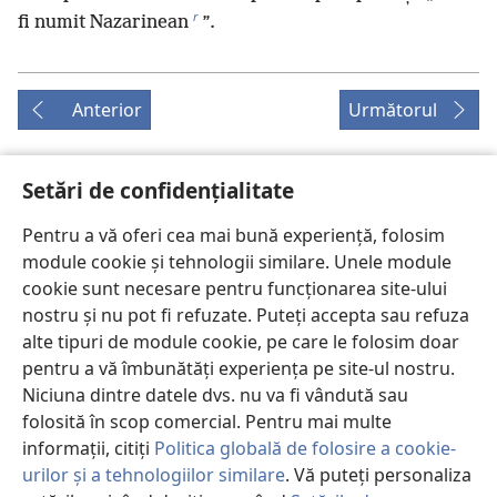
r
fi numit Nazarinean
”.
Anterior
Următorul
Setări de confidențialitate
Drepturile de autor pentru această publicație
Pentru a vă oferi cea mai bună experiență, folosim
Copyright
©
2026
Watch Tower Bible and Tract Society of
module cookie și tehnologii similare. Unele module
Pennsylvania.
cookie sunt necesare pentru funcționarea site-ului
CONDIȚII DE UTILIZARE
|
POLITICA DE CONFIDENŢIALITATE
|
nostru și nu pot fi refuzate. Puteți accepta sau refuza
SETĂRI DE CONFIDENȚIALITATE
alte tipuri de module cookie, pe care le folosim doar
pentru a vă îmbunătăți experiența pe site-ul nostru.
Niciuna dintre datele dvs. nu va fi vândută sau
folosită în scop comercial. Pentru mai multe
informații, citiți
Politica globală de folosire a cookie-
urilor și a tehnologiilor similare
. Vă puteți personaliza