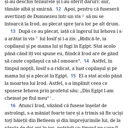
și-au deschis tezaurele și i-au oferit daruri: aur,
12
tămâie albă și smirnă.
Apoi, pentru că fuseseră
g
avertizați de Dumnezeu într-un vis
să nu se
întoarcă la Irod, au plecat spre țara lor pe alt drum.
13
După ce au plecat, iată că îngerul lui Iehova i s-
h
a arătat în vis
lui Iosif și i-a zis: „Ridică-te, ia
copilașul și pe mama lui și fugi în Egipt. Stai acolo
până când îți voi spune eu, fiindcă Irod are de gând
14
să caute copilașul ca să-l omoare”.
Astfel, în
timpul nopții, Iosif s-a ridicat, a luat copilașul și pe
15
mama lui și a plecat în Egipt.
El a stat acolo până
la moartea lui Irod. Astfel, s-a împlinit ceea ce
spusese Iehova prin profetul său: „Din Egipt l-am
i
chemat pe fiul meu”
.
16
Atunci Irod, văzând că fusese înșelat de
astrologi, s-a mâniat foarte tare și a trimis să fie uciși
toți băieții din Betleem și din împrejurimile lui, de la