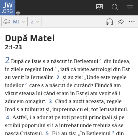
JW.ORG
Conectează-
te
Schimbaţi
Căutați
AR
(se
limba
pe
ME
Mt
2
deschide
site-
JW.ORG
o
ului
După Matei
fereastră
2:1-23
nouă)
2
a
După ce Isus s-a născut în Betleemul
din Iudeea,
b
în zilele regelui Irod
, iată că niște astrologi din Est
2
au venit la Ierusalim
și au zis: „Unde este regele
c
iudeilor
care s-a născut de curând? Fiindcă am
văzut steaua lui când eram în Est și am venit să-i
3
aducem omagiu”.
Când a auzit aceasta, regele
Irod s-a tulburat și, împreună cu el, tot Ierusalimul.
4
Astfel, i-a adunat pe toți preoții principali și pe
scribii poporului și i-a întrebat unde trebuia să se
d
5
nască Cristosul.
Ei i-au zis: „În Betleemul
din