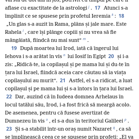
vârsta de doi ani în jos, potrivit cu timpul pe care îl
j
17
aflase cu exactitate de la astrologi
.
Atunci s-a
k
18
împlinit ce se spusese prin profetul Ieremia
:
„Un glas s-a auzit în Rama, plâns și jale mare. Este
l
Rahela
, care își plânge copiii și nu vrea să fie
m
mângâiată, fiindcă nu mai sunt”
.
19
După moartea lui Irod, iată că îngerul lui
n
20
Iehova i s-a arătat în vis
lui Iosif în Egipt
și i-a
zis: „Ridică-te, ia copilașul și pe mama lui și du-te în
țara lui Israel, fiindcă aceia care căutau să ia viața
21
copilașului au murit”.
Astfel, el s-a ridicat, a luat
copilașul și pe mama lui și s-a întors în țara lui Israel.
22
Dar, auzind că în Iudeea domnea Arhelaus în
locul tatălui său, Irod, i-a fost frică să meargă acolo.
De asemenea, pentru că fusese avertizat de
o
p
Dumnezeu în vis
, el s-a dus în teritoriul Galileei
.
q
23
Și s-a stabilit într-un oraș numit Nazaret
, ca să
se împlinească ceea ce se spusese prin profeți: „El va