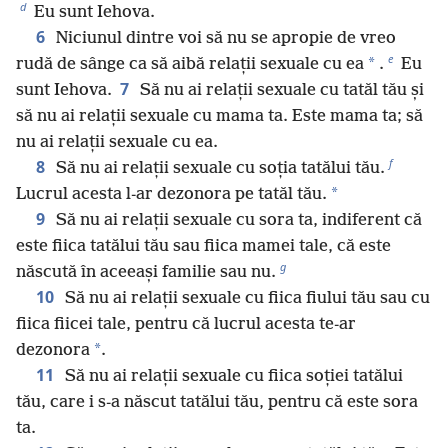
d
Eu sunt Iehova.
6
Niciunul dintre voi să nu se apropie de vreo
e
*
rudă de sânge ca să aibă relații sexuale cu ea
.
Eu
7
sunt Iehova.
Să nu ai relații sexuale cu tatăl tău și
să nu ai relații sexuale cu mama ta. Este mama ta; să
nu ai relații sexuale cu ea.
f
8
Să nu ai relații sexuale cu soția tatălui tău.
*
Lucrul acesta l-ar dezonora pe tatăl tău.
9
Să nu ai relații sexuale cu sora ta, indiferent că
este fiica tatălui tău sau fiica mamei tale, că este
g
născută în aceeași familie sau nu.
10
Să nu ai relații sexuale cu fiica fiului tău sau cu
fiica fiicei tale, pentru că lucrul acesta te-ar
*
dezonora
.
11
Să nu ai relații sexuale cu fiica soției tatălui
tău, care i s-a născut tatălui tău, pentru că este sora
ta.