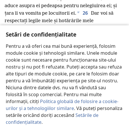
aduce asupra ei pedeapsa pentru nelegiuirea ei; și
u
26
țara îi va vomita pe locuitorii ei.
Dar voi să
respectați legile mele și hotărârile mele
v
judecătorești
și să nu faceți niciunul dintre aceste
Setări de confidențialitate
lucruri dezgustătoare, nici israelitul din naștere, nici
w
27
străinul care locuiește în mijlocul vostru.
Căci
Pentru a vă oferi cea mai bună experiență, folosim
toate aceste lucruri dezgustătoare le-au făcut cei
module cookie și tehnologii similare. Unele module
x
care au locuit în țară înaintea voastră,
iar acum
cookie sunt necesare pentru funcționarea site-ului
28
țara este necurată.
Atunci țara nu va trebui să vă
nostru și nu pot fi refuzate. Puteți accepta sau refuza
vomite pentru că o pângăriți, așa cum va vomita
alte tipuri de module cookie, pe care le folosim doar
29
pentru a vă îmbunătăți experiența pe site-ul nostru.
națiunile care au locuit în ea înaintea voastră.
Niciuna dintre datele dvs. nu va fi vândută sau
Dacă cineva face vreunul dintre aceste lucruri
folosită în scop comercial. Pentru mai multe
*
dezgustătoare, toți cei
care le fac trebuie nimiciți
informații, citiți
Politica globală de folosire a cookie-
30
din poporul lor.
Să respectați obligația pe care o
urilor și a tehnologiilor similare
. Vă puteți personaliza
aveți față de mine nepracticând niciunul dintre
setările oricând doriți accesând
Setările de
obiceiurile dezgustătoare care au fost practicate
confidențialitate
.
y
P
înainte de voi,
ca să nu vă faceți necurați prin ele.