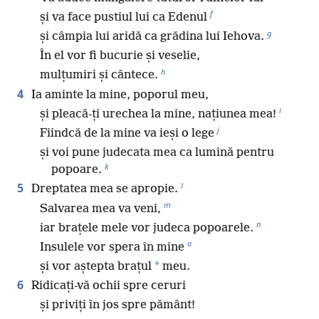
f
și va face pustiul lui ca Edenul
g
și câmpia lui aridă ca grădina lui Iehova.
În el vor fi bucurie și veselie,
h
mulțumiri și cântece.
4
Ia aminte la mine, poporul meu,
i
și pleacă-ți urechea la mine, națiunea mea!
j
Fiindcă de la mine va ieși o lege
și voi pune judecata mea ca lumină pentru
k
popoare.
l
5
Dreptatea mea se apropie.
m
Salvarea mea va veni,
n
iar brațele mele vor judeca popoarele.
o
Insulele vor spera în mine
*
și vor aștepta brațul
meu.
6
Ridicați-vă ochii spre ceruri
și priviți în jos spre pământ!