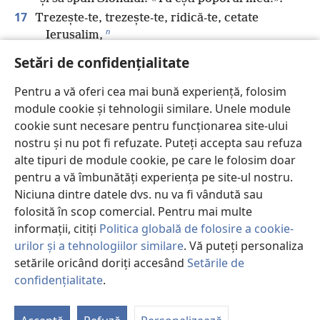
17
Trezește-te, trezește-te, ridică-te, cetate
n
Ierusalim,
care ai băut din mâna lui Iehova paharul
Setări de confidențialitate
mâniei sale!
Pentru a vă oferi cea mai bună experiență, folosim
Ai băut potirul,
module cookie și tehnologii similare. Unele module
o
ai golit paharul care provoacă amețeală.
cookie sunt necesare pentru funcționarea site-ului
18
Dintre toți fiii pe care i-a adus pe lume nu este
nostru și nu pot fi refuzate. Puteți accepta sau refuza
niciunul care s-o călăuzească
alte tipuri de module cookie, pe care le folosim doar
și dintre toți fiii pe care i-a crescut nu este
pentru a vă îmbunătăți experiența pe site-ul nostru.
niciunul care s-o ia de mână.
Niciuna dintre datele dvs. nu va fi vândută sau
19
Aceste două lucruri ți s-au întâmplat.
folosită în scop comercial. Pentru mai multe
Cine te va compătimi?
informații, citiți
Politica globală de folosire a cookie-
p
Distrugerea și pustiirea, foamea și sabia!
urilor și a tehnologiilor similare
. Vă puteți personaliza
q
Cine te va mângâia?
setările oricând doriți accesând
Setările de
r
20
confidențialitate
.
Fiii tăi au leșinat,
P
*
zac la fiecare colț de stradă
St
ca oaia sălbatică în capcană.