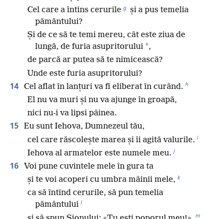
g
Cel care a întins cerurile
și a pus temelia
pământului?
Și de ce să te temi mereu, cât este ziua de
*
lungă, de furia asupritorului
,
de parcă ar putea să te nimicească?
Unde este furia asupritorului?
h
14
Cel aflat în lanțuri va fi eliberat în curând.
El nu va muri și nu va ajunge în groapă,
nici nu-i va lipsi pâinea.
15
Eu sunt Iehova, Dumnezeul tău,
i
cel care răscolește marea și îi agită valurile.
j
Iehova al armatelor este numele meu.
16
Voi pune cuvintele mele în gura ta
k
și te voi acoperi cu umbra mâinii mele,
ca să întind cerurile, să pun temelia
l
pământului
m
și să spun Sionului: «Tu ești poporul meu!».