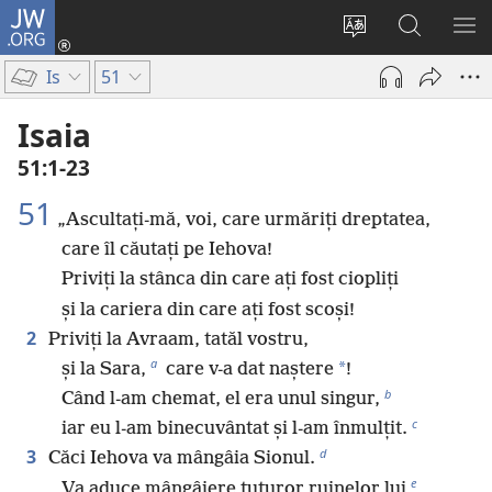
JW.ORG
Conectează-
te
Schimbaţi
Căutați
AR
(se
limba
pe
ME
Is
51
deschide
site-
JW.ORG
o
ului
Isaia
fereastră
51:1-23
nouă)
51
„Ascultați-mă, voi, care urmăriți dreptatea,
care îl căutați pe Iehova!
Priviți la stânca din care ați fost ciopliți
și la cariera din care ați fost scoși!
2
Priviți la Avraam, tatăl vostru,
a
*
și la Sara,
care v-a dat naștere
!
b
Când l-am chemat, el era unul singur,
c
iar eu l-am binecuvântat și l-am înmulțit.
d
3
Căci Iehova va mângâia Sionul.
e
Va aduce mângâiere tuturor ruinelor lui