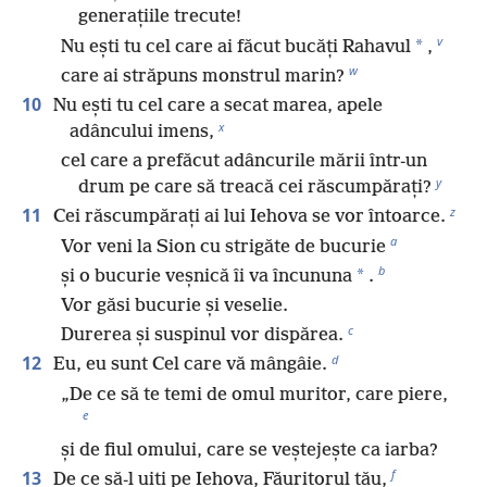
generațiile trecute!
v
*
Nu ești tu cel care ai făcut bucăți Rahavul
,
w
care ai străpuns monstrul marin?
10
Nu ești tu cel care a secat marea, apele
x
adâncului imens,
cel care a prefăcut adâncurile mării într-un
y
drum pe care să treacă cei răscumpărați?
z
11
Cei răscumpărați ai lui Iehova se vor întoarce.
a
Vor veni la Sion cu strigăte de bucurie
b
*
și o bucurie veșnică îi va încununa
.
Vor găsi bucurie și veselie.
c
Durerea și suspinul vor dispărea.
d
12
Eu, eu sunt Cel care vă mângâie.
„De ce să te temi de omul muritor, care piere,
e
și de fiul omului, care se veștejește ca iarba?
f
13
De ce să-l uiți pe Iehova, Făuritorul tău,