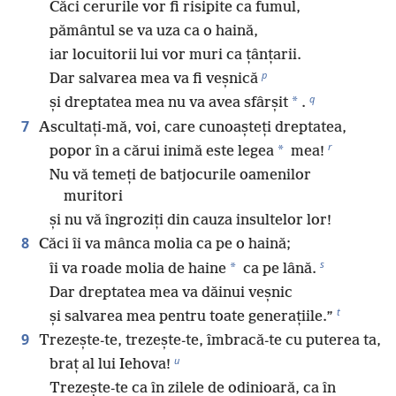
Căci cerurile vor fi risipite ca fumul,
pământul se va uza ca o haină,
iar locuitorii lui vor muri ca țânțarii.
p
Dar salvarea mea va fi veșnică
q
*
și dreptatea mea nu va avea sfârșit
.
7
Ascultați-mă, voi, care cunoașteți dreptatea,
r
*
popor în a cărui inimă este legea
mea!
Nu vă temeți de batjocurile oamenilor
muritori
și nu vă îngroziți din cauza insultelor lor!
8
Căci îi va mânca molia ca pe o haină;
s
*
îi va roade molia de haine
ca pe lână.
Dar dreptatea mea va dăinui veșnic
t
și salvarea mea pentru toate generațiile.”
9
Trezește-te, trezește-te, îmbracă-te cu puterea ta,
u
braț al lui Iehova!
Trezește-te ca în zilele de odinioară, ca în