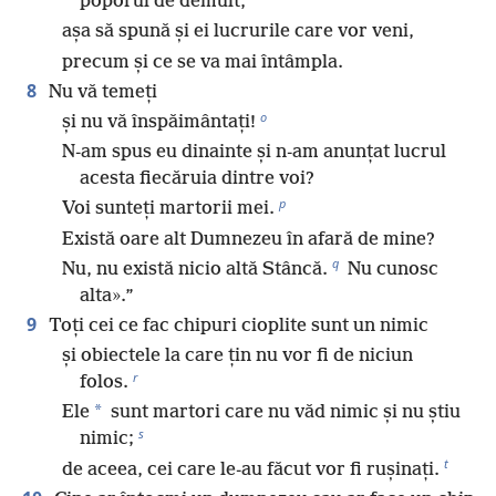
poporul de demult,
așa să spună și ei lucrurile care vor veni,
precum și ce se va mai întâmpla.
8
Nu vă temeți
o
și nu vă înspăimântați!
N-am spus eu dinainte și n-am anunțat lucrul
acesta fiecăruia dintre voi?
p
Voi sunteți martorii mei.
Există oare alt Dumnezeu în afară de mine?
q
Nu, nu există nicio altă Stâncă.
Nu cunosc
alta».”
9
Toți cei ce fac chipuri cioplite sunt un nimic
și obiectele la care țin nu vor fi de niciun
r
folos.
*
Ele
sunt martori care nu văd nimic și nu știu
s
nimic;
t
de aceea, cei care le-au făcut vor fi rușinați.