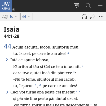
JW.ORG
Conectează-
te
Schimbaţi
Căutați
AR
(se
limba
pe
ME
Is
44
deschide
site-
JW.ORG
o
ului
Isaia
fereastră
44:1-28
nouă)
44
Acum ascultă, Iacob, slujitorul meu,
a
tu, Israel, pe care te-am ales!
2
Iată ce spune Iehova,
b
Făuritorul tău și Cel ce te-a întocmit,
*
care te-a ajutat încă din pântece
:
c
«Nu te teme, slujitorul meu Iacob,
d
*
tu, Ieșurun
,
pe care te-am ales!
e
3
*
Căci voi turna apă peste cel însetat
și pâraie line peste pământul uscat.
*
Voi turna spiritul meu peste descendența
ta