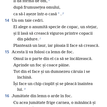
Îi dă formă de om,
după frumusețea omului,
y
*
ca să-l așeze într-o casă
.
14
Un om taie cedri.
El alege o anumită specie de copac, un stejar,
și îl lasă să crească viguros printre copacii
z
din pădure.
Plantează un laur, iar ploaia îl face să crească.
15
Acesta îi va folosi ca lemn de foc.
Omul ia o parte din el ca să se încălzească.
Aprinde un foc și coace pâine.
Tot din el face și un dumnezeu căruia i se
închină.
Își face un chip cioplit și se pleacă înaintea
a
lui.
16
Jumătate din lemn o arde în foc.
Cu acea jumătate frige carnea, o mănâncă și