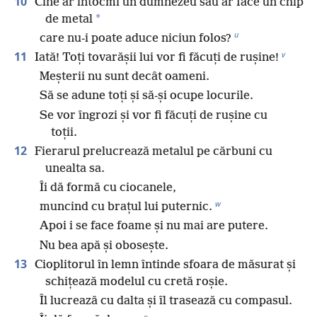
10
Cine ar întocmi un dumnezeu sau ar face un chip
*
de metal
u
care nu-i poate aduce niciun folos?
v
11
Iată! Toți tovarășii lui vor fi făcuți de rușine!
Meșterii nu sunt decât oameni.
Să se adune toți și să-și ocupe locurile.
Se vor îngrozi și vor fi făcuți de rușine cu
toții.
12
Fierarul prelucrează metalul pe cărbuni cu
unealta sa.
Îi dă formă cu ciocanele,
w
muncind cu brațul lui puternic.
Apoi i se face foame și nu mai are putere.
Nu bea apă și obosește.
13
Cioplitorul în lemn întinde sfoara de măsurat și
schițează modelul cu cretă roșie.
Îl lucrează cu dalta și îl trasează cu compasul.
x