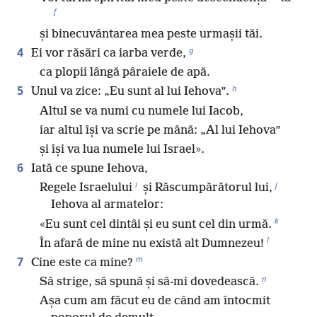
f
și binecuvântarea mea peste urmașii tăi.
g
4
Ei vor răsări ca iarba verde,
ca plopii lângă pâraiele de apă.
h
5
Unul va zice: „Eu sunt al lui Iehova”.
Altul se va numi cu numele lui Iacob,
iar altul își va scrie pe mână: „Al lui Iehova”
și își va lua numele lui Israel».
6
Iată ce spune Iehova,
i
j
Regele Israelului
și Răscumpărătorul lui,
Iehova al armatelor:
k
«Eu sunt cel dintâi și eu sunt cel din urmă.
l
În afară de mine nu există alt Dumnezeu!
m
7
Cine este ca mine?
n
Să strige, să spună și să-mi dovedească.
Așa cum am făcut eu de când am întocmit