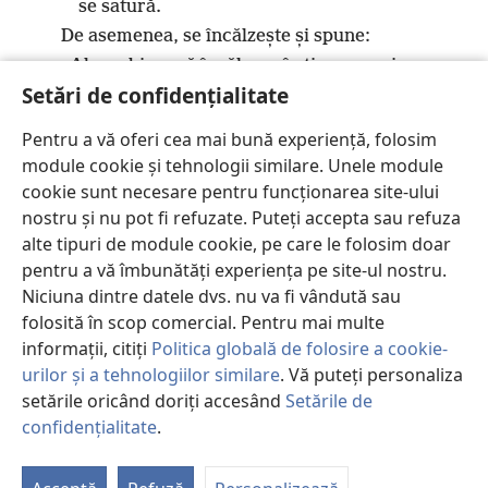
se satură.
De asemenea, se încălzește și spune:
„Ah, ce bine mă încălzesc în timp ce privesc
Setări de confidențialitate
focul!”.
17
Din ce rămâne își face un dumnezeu, un chip
Pentru a vă oferi cea mai bună experiență, folosim
cioplit.
module cookie și tehnologii similare. Unele module
Se pleacă înaintea lui și se închină.
cookie sunt necesare pentru funcționarea site-ului
Se roagă la el, spunând:
nostru și nu pot fi refuzate. Puteți accepta sau refuza
b
„Salvează-mă, căci tu ești dumnezeul meu!”.
alte tipuri de module cookie, pe care le folosim doar
c
18
Ei nu știu nimic și nu înțeleg nimic,
pentru a vă îmbunătăți experiența pe site-ul nostru.
Niciuna dintre datele dvs. nu va fi vândută sau
pentru că ochii le sunt acoperiți și nu pot să
folosită în scop comercial. Pentru mai multe
vadă,
informații, citiți
Politica globală de folosire a cookie-
iar inima lor nu are perspicacitate.
urilor și a tehnologiilor similare
. Vă puteți personaliza
19
Niciunul nu se gândește în inima lui
setările oricând doriți accesând
Setările de
și n-are cunoștință sau pricepere ca să spună:
confidențialitate
.
P
„Jumătate din el am ars-o în foc,
St
iar pe cărbunii lui am copt pâine și am fript