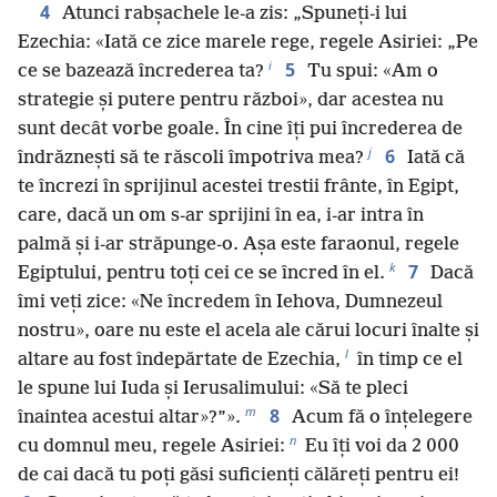
4
Atunci rabșachele le-a zis: „Spuneți-i lui
Ezechia: «Iată ce zice marele rege, regele Asiriei: „Pe
i
5
ce se bazează încrederea ta?
Tu spui: «Am o
strategie și putere pentru război», dar acestea nu
sunt decât vorbe goale. În cine îți pui încrederea de
j
6
îndrăznești să te răscoli împotriva mea?
Iată că
te încrezi în sprijinul acestei trestii frânte, în Egipt,
care, dacă un om s-ar sprijini în ea, i-ar intra în
palmă și i-ar străpunge-o. Așa este faraonul, regele
k
7
Egiptului, pentru toți cei ce se încred în el.
Dacă
îmi veți zice: «Ne încredem în Iehova, Dumnezeul
nostru», oare nu este el acela ale cărui locuri înalte și
l
altare au fost îndepărtate de Ezechia,
în timp ce el
le spune lui Iuda și Ierusalimului: «Să te pleci
m
8
înaintea acestui altar»?”».
Acum fă o înțelegere
n
cu domnul meu, regele Asiriei:
Eu îți voi da 2 000
de cai dacă tu poți găsi suficienți călăreți pentru ei!