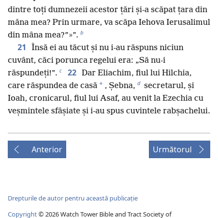
dintre toți dumnezeii acestor țări și-a scăpat țara din
mâna mea? Prin urmare, va scăpa Iehova Ierusalimul
b
din mâna mea?”»”.
21
Însă ei au tăcut și nu i-au răspuns niciun
cuvânt, căci porunca regelui era: „Să nu-i
c
22
răspundeți!”.
Dar Eliachim, fiul lui Hilchia,
d
*
care răspundea de casă
, Șebna,
secretarul, și
Ioah, cronicarul, fiul lui Asaf, au venit la Ezechia cu
veșmintele sfâșiate și i-au spus cuvintele rabșachelui.
Anterior
Următorul
Drepturile de autor pentru această publicație
Copyright
©
2026
Watch Tower Bible and Tract Society of