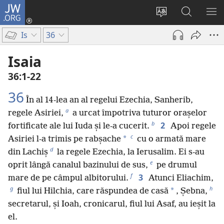
JW.ORG
Conectează-
te
Schimbaţi
Căutați
AR
(se
limba
pe
ME
Is
36
deschide
site-
JW.ORG
o
ului
Isaia
fereastră
36:1-22
nouă)
36
În al 14-lea an al regelui Ezechia, Sanherib,
a
regele Asiriei,
a urcat împotriva tuturor orașelor
b
2
fortificate ale lui Iuda și le-a cucerit.
Apoi regele
c
*
Asiriei l-a trimis pe rabșache
cu o armată mare
d
din Lachiș
la regele Ezechia, la Ierusalim. Ei s-au
e
oprit lângă canalul bazinului de sus,
pe drumul
f
3
mare de pe câmpul albitorului.
Atunci Eliachim,
g
h
*
fiul lui Hilchia, care răspundea de casă
, Șebna,
secretarul, și Ioah, cronicarul, fiul lui Asaf, au ieșit la
el.