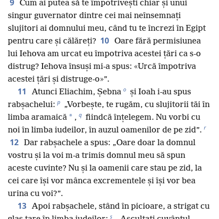
9
Cum ai putea să te împotrivești chiar și unui
singur guvernator dintre cei mai neînsemnați
slujitori ai domnului meu, când tu te încrezi în Egipt
10
pentru care și călăreți?
Oare fără permisiunea
lui Iehova am urcat eu împotriva acestei țări ca s-o
distrug? Iehova însuși mi-a spus: «Urcă împotriva
acestei țări și distruge-o»”.
o
11
Atunci Eliachim, Șebna
și Ioah i-au spus
p
rabșachelui:
„Vorbește, te rugăm, cu slujitorii tăi în
q
*
limba aramaică
,
fiindcă înțelegem. Nu vorbi cu
r
noi în limba iudeilor, în auzul oamenilor de pe zid”.
12
Dar rabșachele a spus: „Oare doar la domnul
vostru și la voi m-a trimis domnul meu să spun
aceste cuvinte? Nu și la oamenii care stau pe zid, la
cei care își vor mânca excrementele și își vor bea
urina cu voi?”.
13
Apoi rabșachele, stând în picioare, a strigat cu
s