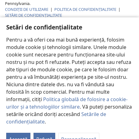
Pennsylvania.
CONDIȚII DE UTILIZARE
|
POLITICA DE CONFIDENŢIALITATE
|
SETĂRI DE CONFIDENȚIALITATE
Setări de confidențialitate
Pentru a vă oferi cea mai bună experiență, folosim
module cookie și tehnologii similare. Unele module
cookie sunt necesare pentru funcționarea site-ului
nostru și nu pot fi refuzate. Puteți accepta sau refuza
alte tipuri de module cookie, pe care le folosim doar
pentru a vă îmbunătăți experiența pe site-ul nostru.
Niciuna dintre datele dvs. nu va fi vândută sau
folosită în scop comercial. Pentru mai multe
informații, citiți
Politica globală de folosire a cookie-
urilor și a tehnologiilor similare
. Vă puteți personaliza
setările oricând doriți accesând
Setările de
confidențialitate
.
P
St