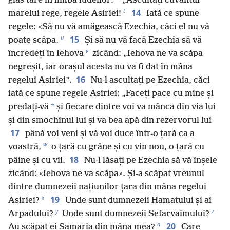
glas tare în limba iudeilor:
„Ascultați cuvântul
t
14
marelui rege, regele Asiriei!
Iată ce spune
regele: «Să nu vă amăgească Ezechia, căci el nu vă
u
15
poate scăpa.
Și să nu vă facă Ezechia să vă
v
încredeți în Iehova
zicând: „Iehova ne va scăpa
negreșit, iar orașul acesta nu va fi dat în mâna
16
regelui Asiriei”.
Nu-l ascultați pe Ezechia, căci
iată ce spune regele Asiriei: „Faceți pace cu mine și
*
predați-vă
și fiecare dintre voi va mânca din via lui
și din smochinul lui și va bea apă din rezervorul lui
17
până voi veni și vă voi duce într-o țară ca a
w
voastră,
o țară cu grâne și cu vin nou, o țară cu
18
pâine și cu vii.
Nu-l lăsați pe Ezechia să vă înșele
zicând: «Iehova ne va scăpa». Și-a scăpat vreunul
dintre dumnezeii națiunilor țara din mâna regelui
x
19
Asiriei?
Unde sunt dumnezeii Hamatului și ai
y
z
Arpadului?
Unde sunt dumnezeii Sefarvaimului?
a
20
Au scăpat ei Samaria din mâna mea?
Care