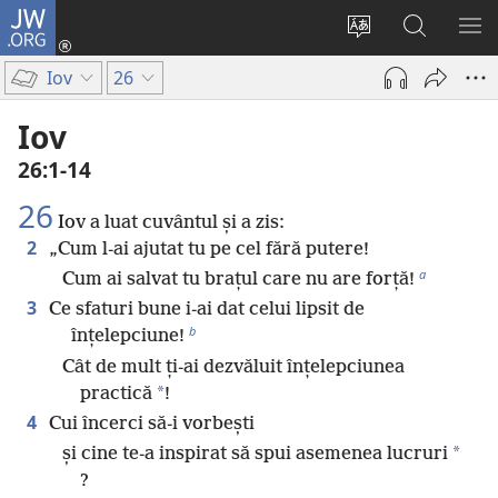
JW.ORG
Conectează-
te
Schimbaţi
Căutați
AR
(se
limba
pe
ME
Iov
26
deschide
site-
JW.ORG
o
ului
Iov
fereastră
26:1-14
nouă)
26
Iov a luat cuvântul și a zis:
2
„Cum l-ai ajutat tu pe cel fără putere!
a
Cum ai salvat tu brațul care nu are forță!
3
Ce sfaturi bune i-ai dat celui lipsit de
b
înțelepciune!
Cât de mult ți-ai dezvăluit înțelepciunea
*
practică
!
4
Cui încerci să-i vorbești
*
și cine te-a inspirat să spui asemenea lucruri
?