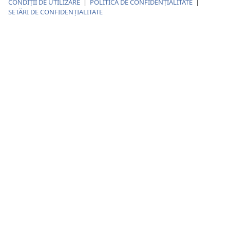
CONDIȚII DE UTILIZARE
|
POLITICA DE CONFIDENŢIALITATE
|
SETĂRI DE CONFIDENȚIALITATE