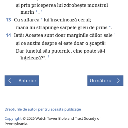
și prin priceperea lui zdrobește monstrul
i
*
marin
.
13
*
Cu suflarea
lui înseninează cerul;
*
mâna lui străpunge șarpele greu de prins
.
j
14
Iată! Acestea sunt doar marginile căilor sale
și ce auzim despre el este doar o șoaptă!
Dar tunetul său puternic, cine poate să-l
k
înțeleagă?”.
Anterior
Următorul
Drepturile de autor pentru această publicație
Copyright
©
2026
Watch Tower Bible and Tract Society of
Pennsylvania.