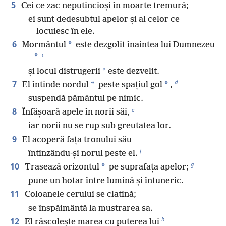
5
Cei ce zac neputincioși în moarte tremură;
ei sunt dedesubtul apelor și al celor ce
locuiesc în ele.
6
*
Mormântul
este dezgolit înaintea lui Dumnezeu
c
*
*
și locul distrugerii
este dezvelit.
d
7
*
*
El întinde nordul
peste spațiul gol
,
suspendă pământul pe nimic.
e
8
Înfășoară apele în norii săi,
iar norii nu se rup sub greutatea lor.
9
El acoperă fața tronului său
f
întinzându-și norul peste el.
g
10
*
Trasează orizontul
pe suprafața apelor;
pune un hotar între lumină și întuneric.
11
Coloanele cerului se clatină;
se înspăimântă la mustrarea sa.
h
12
El răscolește marea cu puterea lui