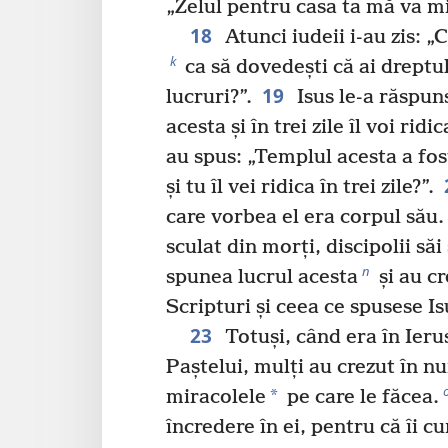
„Zelul pentru casa ta mă va mi
18
Atunci iudeii i-au zis: „
k
ca să dovedești că ai dreptul
19
lucruri?”.
Isus le-a răspun
acesta și în trei zile îl voi ridic
au spus: „Templul acesta a fost
și tu îl vei ridica în trei zile?”.
care vorbea el era corpul său.
sculat din morți, discipolii săi
n
spunea lucrul acesta
și au cr
Scripturi și ceea ce spusese Is
23
Totuși, când era în Ieru
Paștelui, mulți au crezut în 
*
miracolele
pe care le făcea.
încredere în ei, pentru că îi c