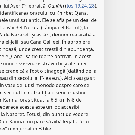
l lui Așer (în ebraică,
Qanáh
) (
Ios 19:24,
28
).
 identificarea orașului cu Khirbet Qana,
le unui sat antic. Ele se află pe un deal de
a văii Bet Netofa (câmpia el-Battuf), la
 de Nazaret. Și astăzi, denumirea arabă a
a el-Jelil, sau Cana Galileei. În apropiere
inoasă, unde cresc trestii din abundență,
le „Cana” să fie foarte potrivit. În acest
ale unor rezervoare străvechi și ale unei
 se crede că a fost o sinagogă (datând de la
sau din secolul al II-lea e.n.). Aici s-au găsit
in vase de lut și monede despre care se
 secolul I e.n. Tradiția bisericii susține
r Kanna, oraș situat la 6,5 km N-E de
eoarece acesta este un loc accesibil
e la Nazaret. Totuși, din punct de vedere
„Kafr Kanna” nu pare să aibă legătură cu
ei” menționat în Biblie.