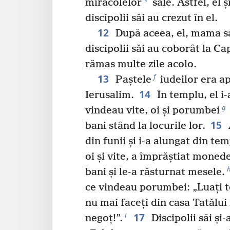
*
miracolelor
sale. Astfel, el ș
discipolii săi au crezut în el.
12
După aceea, el, mama sa,
discipolii săi au coborât la C
rămas multe zile acolo.
13
f
Paștele
iudeilor era ap
14
Ierusalim.
În templu, el i-
g
vindeau vite, oi și porumbei
15
bani stând la locurile lor.
din funii și i-a alungat din te
oi și vite, a împrăștiat moned
bani și le-a răsturnat mesele.
ce vindeau porumbei: „Luați to
nu mai faceți din casa Tatălu
17
i
negoț!”.
Discipolii săi și-