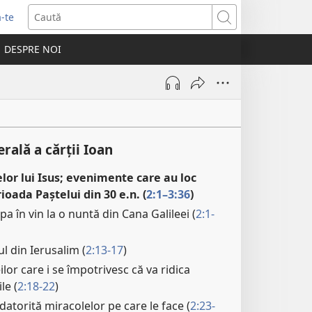
-te
Caută
ide
DESPRE NOI
tră
rală a cărții Ioan
lor lui Isus; evenimente care au loc
ioada Paștelui din 30 e.n. (
2:1–3:36
)
a în vin la o nuntă din Cana Galileei (
2:1-
l din Ierusalim (
2:13-17
)
ilor care i se împotrivesc că va ridica
le (
2:18-22
)
 datorită miracolelor pe care le face (
2:23-