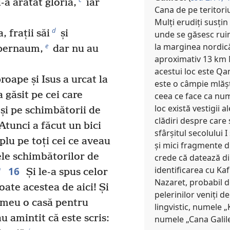
i-a arătat gloria,
iar
Cana de pe teritoriu
Mulți erudiți susțin
d
 frații săi
și
unde se găsesc ruine
la marginea nordică 
e
apernaum,
dar nu au
aproximativ 13 km N
acestui loc este Qan
roape și Isus a urcat la
este o câmpie mlășt
a găsit pe cei care
ceea ce face ca nume
loc există vestigii 
și pe schimbătorii de
clădiri despre care
Atunci a făcut un bici
sfârșitul secolului I 
mplu pe toți cei ce aveau
și mici fragmente d
ele schimbătorilor de
crede că datează din
identificarea cu Kaf
16
h
Și le-a spus celor
Nazaret, probabil d
ate acestea de aici! Și
pelerinilor veniți d
i meu o casă pentru
lingvistic, numele 
au amintit că este scris:
numele „Cana Galile