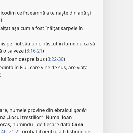
i Nicodim ce înseamnă a te naște din apă și
3
)
nălțat așa cum a fost înălțat șarpele în
is pe Fiul său unic-născut în lume nu ca să
ă o salveze (
3:16-21
)
lui Ioan despre Isus (
3:22-30
)
dință în Fiul, care vine de sus, are viață
)
are, numele provine din ebraicul
qanéh
mnă „Locul trestiilor”. Numai Ioan
oraș, numindu-l de fiecare dată
Cana
:46;
21:2
), probabil pentru a-l distinge de