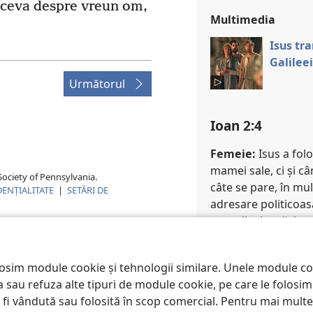
 ceva despre vreun om,
Multimedia
Isus tr
Galileei
Următorul
Ioan 2:4
Femeie:
Isus a folo
mamei sale, ci și cân
ociety of Pennsylvania.
câte se pare, în mu
DENŢIALITATE
|
SETĂRI DE
adresare politicoas
necuviincioasă, ire
Isus a fost înviat, a
când i-au vorbit Ma
losim module cookie și tehnologii similare. Unele module c
mormântul lui Isus; î
pta sau refuza alte tipuri de module cookie, pe care le folos
cuvinte aspre sau li
a fi vândută sau folosită în scop comercial. Pentru mai multe 
de tortură, Isus i s