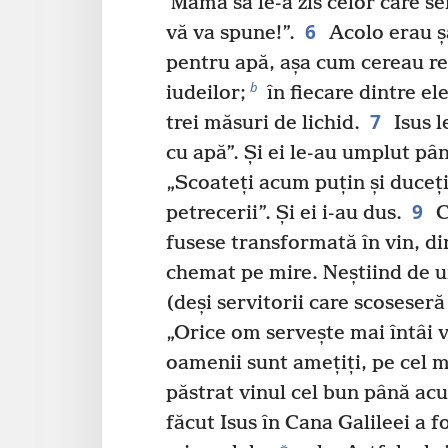
Mama sa le-a zis celor care se
6
vă va spune!”.
Acolo erau ș
pentru apă, așa cum cereau reg
b
iudeilor;
în fiecare dintre e
7
trei măsuri de lichid.
Isus l
cu apă”. Și ei le-au umplut pân
„Scoateți acum puțin și duceți
9
petrecerii”. Și ei i-au dus.
C
fusese transformată în vin, dir
chemat pe mire. Neștiind de 
(deși servitorii care scoseseră
„Orice om servește mai întâi v
oamenii sunt amețiți, pe cel m
păstrat vinul cel bun până ac
făcut Isus în Cana Galileei a f