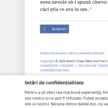
avea nevoie să-i spună cineva
p
căci știa ce era în om.
Anterior
Drepturile de autor pentru această publicație
Copyright
©
2026
Watch Tower Bible and Tract S
CONDIȚII DE UTILIZARE
|
POLITICA DE CONFI
CONFIDENȚIALITATE
Setări de confidențialitate
Pentru a vă oferi cea mai bună experiență, fo
ului nostru și nu pot fi refuzate. Puteți acce
site-ul nostru. Niciuna dintre datele dvs. nu v