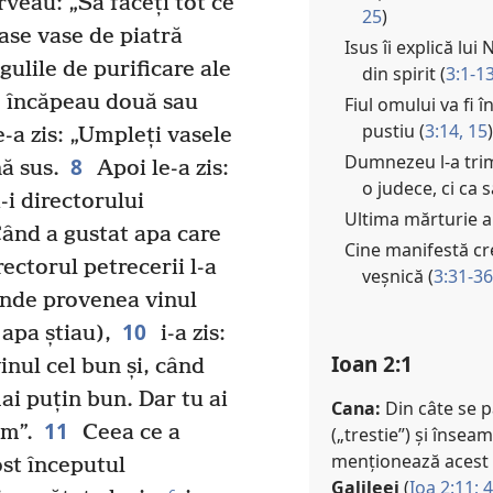
rveau: „Să faceți tot ce
25
)
ase vase de piatră
Isus îi explică lu
ulile de purificare ale
din spirit (
3:1-1
le încăpeau două sau
Fiul omului va fi î
pustiu (
3:14, 15
)
e-a zis: „Umpleți vasele
Dumnezeu l-a trim
8
ă sus.
Apoi le-a zis:
o judece, ci ca s
-i directorului
Ultima mărturie a 
ând a gustat apa care
Cine manifestă cre
ectorul petrecerii l-a
veșnică (
3:31-36
unde provenea vinul
10
 apa știau),
i-a zis:
Ioan 2:1
inul cel bun și, când
ai puțin bun. Dar tu ai
Cana:
Din câte se p
11
um”.
Ceea ce a
(„trestie”) și însea
menționează acest 
ost începutul
Galileei
(
Ioa 2:11;
4
c