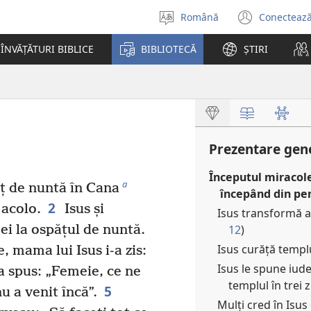
Română
Conectează
Selectaţi
(se
limba
desch
ÎNVĂȚĂTURI BIBLICE
BIBLIOTECĂ
ȘTIRI
o
fereas
nouă)
Prezentare gene
Începutul miracole
a
ăț de nuntă în Cana
începând din per
2
 acolo.
Isus și
Isus transformă ap
12
)
i ei la ospățul de nuntă.
Isus curăță templu
, mama lui Isus i-a zis:
Isus le spune iude
a spus: „Femeie, ce ne
templul în trei zi
5
 a venit încă”.
Mulți cred în Isus