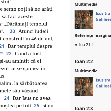
j
stui”.
Multimedia
Ce semn poți să ne arăți
Isus tr
 să faci aceste
Galileei
s: „Dărâmați templul
20
l
a”.
Atunci iudeii
Referinţe margina
 construit în 46 de ani,
a
Ioa 21:2
21
Dar templul despre
22
m
Când a fost
Ioan 2:2
 și-au amintit că el
ezut ce se spunea în
Multimedia
us.
Isus tr
salim, la sărbătoarea
Galileei
numele său văzând
24
o
Dar Isus nu avea
25
unoștea pe toți
și nu
Ioan 2:3