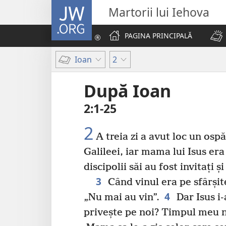
JW.ORG
Martorii lui Iehova
PAGINA PRINCIPALĂ
Ioan
2
După Ioan
2:1-25
2
A treia zi a avut loc un osp
Galileei, iar mama lui Isus era
discipolii săi au fost invitați ș
3
Când vinul era pe sfârșite
4
„Nu mai au vin”.
Dar Isus i-
privește pe noi? Timpul meu nu