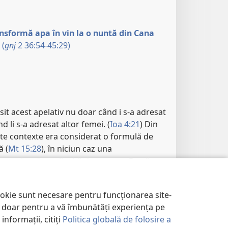
ansformă apa în vin la o nuntă din Cana
(
gnj
2 36:54-45:29)
sit acest apelativ nu doar când i s-a adresat
d li s-a adresat altor femei. (
Ioa 4:21
) Din
lte contexte era considerat o formulă de
ă (
Mt 15:28
), în niciun caz una
verențioasă sau lipsită de respect. După ce
tât el, cât și îngerii au folosit acest termen
riei Magdalena, care plângea îndurerată la
ookie sunt necesare pentru funcționarea site-
ntr-o astfel de situație, ei nu ar fi folosit
im doar pentru a vă îmbunătăți experiența pe
psite de respect. (
Ioa 20:13,
15
) Pe stâlpul
informații, citiți
Politica globală de folosire a
-a adresat mamei sale cu același apelativ