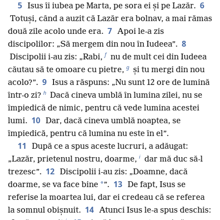
5
6
Isus îi iubea pe Marta, pe sora ei și pe Lazăr.
Totuși, când a auzit că Lazăr era bolnav, a mai rămas
7
două zile acolo unde era.
Apoi le-a zis
8
discipolilor: „Să mergem din nou în Iudeea”.
f
Discipolii i-au zis: „Rabi,
nu de mult cei din Iudeea
g
căutau să te omoare cu pietre,
și tu mergi din nou
9
acolo?”.
Isus a răspuns: „Nu sunt 12 ore de lumină
h
într-o zi?
Dacă cineva umblă în lumina zilei, nu se
împiedică de nimic, pentru că vede lumina acestei
10
lumi.
Dar, dacă cineva umblă noaptea, se
împiedică, pentru că lumina nu este în el”.
11
După ce a spus aceste lucruri, a adăugat:
i
„Lazăr, prietenul nostru, doarme,
dar mă duc să-l
12
trezesc”.
Discipolii i-au zis: „Doamne, dacă
13
*
doarme, se va face bine
”.
De fapt, Isus se
referise la moartea lui, dar ei credeau că se referea
14
la somnul obișnuit.
Atunci Isus le-a spus deschis: