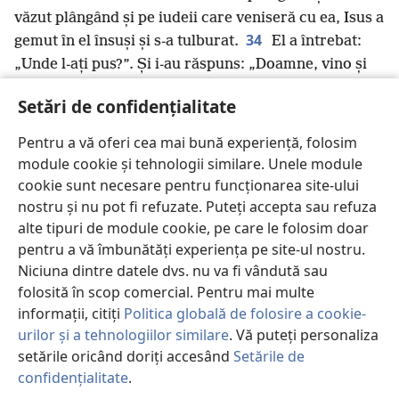
văzut plângând și pe iudeii care veniseră cu ea, Isus a
34
gemut în el însuși și s-a tulburat.
El a întrebat:
„Unde l-ați pus?”. Și i-au răspuns: „Doamne, vino și
r
35
36
vezi”.
Lui Isus i-au dat lacrimile.
Atunci
Setări de confidențialitate
37
iudeii au spus: „Iată cât de mult ținea la el!”.
Dar
unii dintre ei au zis: „Nu putea omul acesta, care a
Pentru a vă oferi cea mai bună experiență, folosim
s
deschis ochii orbului,
să facă ceva ca Lazăr să nu
module cookie și tehnologii similare. Unele module
moară?”.
cookie sunt necesare pentru funcționarea site-ului
38
După ce a gemut din nou în el însuși, Isus s-a
nostru și nu pot fi refuzate. Puteți accepta sau refuza
dus la mormânt, care era, de fapt, o peșteră. Intrarea
alte tipuri de module cookie, pe care le folosim doar
39
pentru a vă îmbunătăți experiența pe site-ul nostru.
era acoperită cu o piatră.
Isus a zis: „Dați piatra
Niciuna dintre datele dvs. nu va fi vândută sau
la o parte!”. Marta, sora celui mort, i-a spus:
folosită în scop comercial. Pentru mai multe
„Doamne, trebuie să miroasă deja, căci este a patra
informații, citiți
Politica globală de folosire a cookie-
40
zi”.
Isus i-a zis: „Nu ți-am spus că, dacă vei crede,
urilor și a tehnologiilor similare
. Vă puteți personaliza
t
41
vei vedea gloria lui Dumnezeu?”.
Atunci au dat
setările oricând doriți accesând
Setările de
u
piatra la o parte. Isus și-a ridicat ochii spre cer
și a
confidențialitate
.
42
P
zis: „Tată, îți mulțumesc că m-ai ascultat.
Este