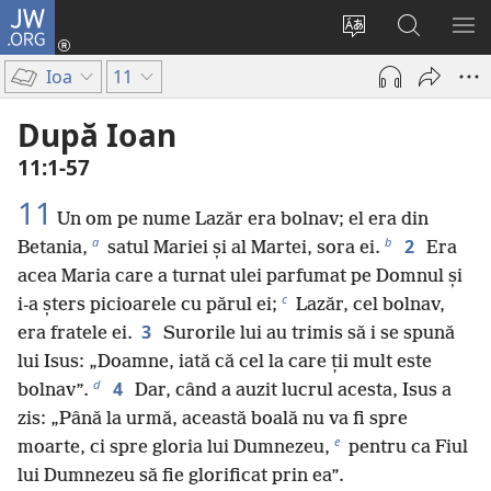
JW.ORG
Conectează-
te
Schimbaţi
Căutați
AR
(se
limba
pe
ME
Ioa
11
deschide
site-
JW.ORG
o
ului
După Ioan
fereastră
11:1-57
nouă)
11
Un om pe nume Lazăr era bolnav; el era din
a
b
2
Betania,
satul Mariei și al Martei, sora ei.
Era
acea Maria care a turnat ulei parfumat pe Domnul și
c
i-a șters picioarele cu părul ei;
Lazăr, cel bolnav,
3
era fratele ei.
Surorile lui au trimis să i se spună
lui Isus: „Doamne, iată că cel la care ții mult este
d
4
bolnav”.
Dar, când a auzit lucrul acesta, Isus a
zis: „Până la urmă, această boală nu va fi spre
e
moarte, ci spre gloria lui Dumnezeu,
pentru ca Fiul
lui Dumnezeu să fie glorificat prin ea”.