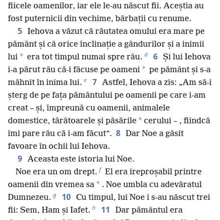
fiicele oamenilor, iar ele le-au născut fii. Aceștia au
fost puternicii din vechime, bărbații cu renume.
5
Iehova a văzut că răutatea omului era mare pe
pământ și că orice înclinație a gândurilor și a inimii
d
6
*
lui
era tot timpul numai spre rău.
Și lui Iehova
*
i-a părut rău că-i făcuse pe oameni
pe pământ și s-a
e
7
mâhnit în inima lui.
Astfel, Iehova a zis: „Am să-i
șterg de pe fața pământului pe oamenii pe care i-am
creat – și, împreună cu oamenii, animalele
*
domestice, târâtoarele și păsările
cerului – , fiindcă
8
îmi pare rău că i-am făcut”.
Dar Noe a găsit
favoare în ochii lui Iehova.
9
Aceasta este istoria lui Noe.
f
Noe era un om drept.
El era ireproșabil printre
*
oamenii din vremea sa
. Noe umbla cu adevăratul
g
10
Dumnezeu.
Cu timpul, lui Noe i s-au născut trei
h
11
fii: Sem, Ham și Iafet.
Dar pământul era