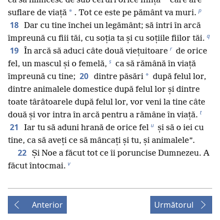
*
ca să nimicesc de sub ceruri orice ființă
care are
p
*
suflare de viață
. Tot ce este pe pământ va muri.
18
Dar cu tine închei un legământ; să intri în arcă
q
împreună cu fiii tăi, cu soția ta și cu soțiile fiilor tăi.
r
19
În arcă să aduci câte două viețuitoare
de orice
s
fel, un mascul și o femelă,
ca să rămână în viață
20
*
împreună cu tine;
dintre păsări
după felul lor,
dintre animalele domestice după felul lor și dintre
toate târâtoarele după felul lor, vor veni la tine câte
t
două și vor intra în arcă pentru a rămâne în viață.
u
21
Iar tu să aduni hrană de orice fel
și să o iei cu
tine, ca să aveți ce să mâncați și tu, și animalele”.
22
Și Noe a făcut tot ce îi poruncise Dumnezeu. A
v
făcut întocmai.
Anterior
Următorul