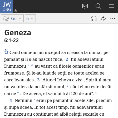
JW.ORG
Conectează-
te
Schimbaţi
Căutați
AR
(se
limba
pe
ME
Ge
6
deschide
site-
JW.ORG
o
ului
Geneza
fereastră
6:1-22
nouă)
6
Când oamenii au început să crească la număr pe
2
pământ și li s-au născut fiice,
fiii adevăratului
a
*
Dumnezeu
au văzut că fiicele oamenilor erau
frumoase. Și le-au luat de soții pe toate acelea pe
3
care le-au ales.
Atunci Iehova a zis: „Spiritul meu
b
nu va tolera la nesfârșit omul,
căci el nu este decât
c
*
carne
. De aceea, el va mai trăi 120 de ani”.
4
*
Nefilimii
erau pe pământ în acele zile, precum
și după aceea. În tot acest timp, fiii adevăratului
Dumnezeu au continuat să aibă relații sexuale cu