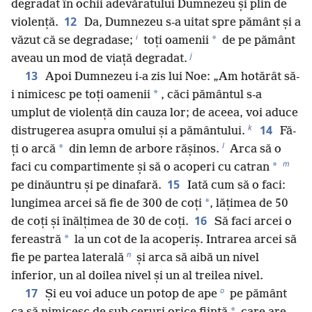
degradat în ochii adevăratului Dumnezeu și plin de
12
violență.
Da, Dumnezeu s-a uitat spre pământ și a
i
*
văzut că se degradase;
toți oamenii
de pe pământ
j
aveau un mod de viață degradat.
13
Apoi Dumnezeu i-a zis lui Noe: „Am hotărât să-
*
i nimicesc pe toți oamenii
, căci pământul s-a
umplut de violență din cauza lor; de aceea, voi aduce
k
14
distrugerea asupra omului și a pământului.
Fă-
l
*
ți o arcă
din lemn de arbore rășinos.
Arca să o
m
*
faci cu compartimente și să o acoperi cu catran
15
pe dinăuntru și pe dinafară.
Iată cum să o faci:
*
lungimea arcei să fie de 300 de coți
, lățimea de 50
16
de coți și înălțimea de 30 de coți.
Să faci arcei o
*
fereastră
la un cot de la acoperiș. Intrarea arcei să
n
fie pe partea laterală
și arca să aibă un nivel
inferior, un al doilea nivel și un al treilea nivel.
o
17
Și eu voi aduce un potop de ape
pe pământ