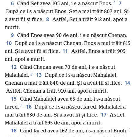
f
6
7
Când Set avea 105 ani, i s-a născut Enos.
După ce i s-a născut Enos, Set a mai trăit 807 ani. Și
8
a avut fii și fiice.
Astfel, Set a trăit 912 ani, apoi a
murit.
9
Când Enos avea 90 de ani, i s-a născut Chenan.
10
După ce i s-a născut Chenan, Enos a mai trăit 815
11
ani. Și a avut fii și fiice.
Astfel, Enos a trăit 905
ani, apoi a murit.
12
Când Chenan avea 70 de ani, i s-a născut
g
13
Mahalalel.
După ce i s-a născut Mahalalel,
14
Chenan a mai trăit 840 de ani. Și a avut fii și fiice.
Astfel, Chenan a trăit 910 ani, apoi a murit.
15
Când Mahalalel avea 65 de ani, i s-a născut
h
16
Iared.
După ce i s-a născut Iared, Mahalalel a
17
mai trăit 830 de ani. Și a avut fii și fiice.
Astfel,
Mahalalel a trăit 895 de ani, apoi a murit.
i
18
Când Iared avea 162 de ani, i s-a născut Enoh.