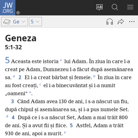
JW.ORG
Conectează-
te
Schimbaţi
Căutați
AR
(se
limba
pe
ME
Ge
5
deschide
site-
JW.ORG
o
ului
Geneza
fereastră
5:1-32
nouă)
5
*
Aceasta este istoria
lui Adam. În ziua în care l-a
creat pe Adam, Dumnezeu l-a făcut după asemănarea
a
b
2
sa.
El i-a creat bărbat și femeie.
În ziua în care
c
au fost creați,
el i-a binecuvântat și i-a numit
*
„oameni”
.
3
Când Adam avea 130 de ani, i s-a născut un fiu,
după chipul și asemănarea sa, și i-a pus numele Set.
d
4
După ce i s-a născut Set, Adam a mai trăit 800
5
de ani. Și a avut fii și fiice.
Astfel, Adam a trăit
e
930 de ani, apoi a murit.