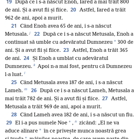
19
După ce i s-a născut Enoh, Iared a mai trăit 800
20
de ani. Și a avut fii și fiice.
Astfel, Iared a trăit
962 de ani, apoi a murit.
21
Când Enoh avea 65 de ani, i s-a născut
j
22
Metusala.
După ce i s-a născut Metusala, Enoh a
*
continuat să umble cu adevăratul Dumnezeu
300 de
23
ani. Și a avut fii și fiice.
Astfel, Enoh a trăit 365
24
de ani.
Și Enoh a umblat cu adevăratul
k
Dumnezeu.
Apoi n-a mai fost, pentru că Dumnezeu
l
l-a luat.
25
Când Metusala avea 187 de ani, i s-a născut
m
26
Lameh.
După ce i s-a născut Lameh, Metusala a
27
mai trăit 782 de ani. Și a avut fii și fiice.
Astfel,
Metusala a trăit 969 de ani, apoi a murit.
28
Când Lameh avea 182 de ani, i s-a născut un fiu.
n
29
*
El i-a pus numele Noe
,
zicând: „El ne va
*
aduce alinare
în ce privește munca noastră grea