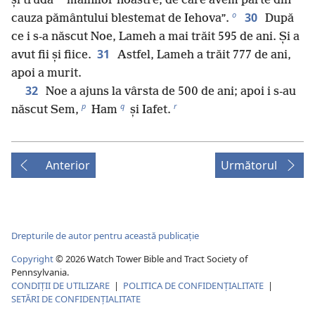
*
și truda
mâinilor noastre, de care avem parte din
o
30
cauza pământului blestemat de Iehova”.
După
ce i s-a născut Noe, Lameh a mai trăit 595 de ani. Și a
31
avut fii și fiice.
Astfel, Lameh a trăit 777 de ani,
apoi a murit.
32
Noe a ajuns la vârsta de 500 de ani; apoi i s-au
p
q
r
născut Sem,
Ham
și Iafet.
Anterior
Următorul
Drepturile de autor pentru această publicație
Copyright
©
2026
Watch Tower Bible and Tract Society of
Pennsylvania.
CONDIȚII DE UTILIZARE
|
POLITICA DE CONFIDENŢIALITATE
|
SETĂRI DE CONFIDENȚIALITATE